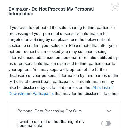
Σε πελάγη ευτυχίας
Evima.gr -
Do Not Process My Personal
αντιδήμαρχος στην Εύβοια! Έγινε
Information
για τρίτη φορά παππούς!
08.08.2026 | 17:40
Εορτολόγιο: Ποιοι
Ο καιρός αλλάζει
If you wish to opt-out of the sale, sharing to third parties, or
γιορτάζουν σήμερα,
πρόσωπο: Έρχονται
processing of your personal or sensitive information for
Σάββατο 8 Αυγούστου
Ευρυδίκη Βαλαβάνη: Οι
40άρια μαζί με
targeted advertising by us, please use the below opt-out
οικογενειακές διακοπές στην
θυελλώδη μελτέμια
section to confirm your selection. Please note that after your
Εύβοια! Δείτε σε ποια παραλία
opt-out request is processed you may continue seeing
08.08.2026 | 17:20
interest-based ads based on personal information utilized by
us or personal information disclosed to third parties prior to
«Κόκκινος» συναγερμός στην
your opt-out. You may separately opt-out of the further
Εύβοια: Red Code αύριο Κυριακή –
disclosure of your personal information by third parties on the
Αυξημένη ετοιμότητα παντού
IAB’s list of downstream participants. This information may
08.08.2026 | 17:00
also be disclosed by us to third parties on the
IAB’s List of
Downstream Participants
that may further disclose it to other
Νέο τροχαίο με υλικές
Μητέρα και γιος οι
Ρόδος: Έγραψαν 80χρονη για
third parties.
ζημιές
κράνος!
νεκροί από τη
σύγκρουση
Please note that this website/app uses one or more Google
08.08.2026 | 16:40
Personal Data Processing Opt Outs
αυτοκινήτου με
services and may gather and store information including but
φορτηγό
not limited to your visit or usage behaviour. You may click to
I want to opt-out of the Sharing of my
personal data.
Θρήνος σε όλη την Εύβοια για τον
grant or deny consent to Google and its third-party tags to