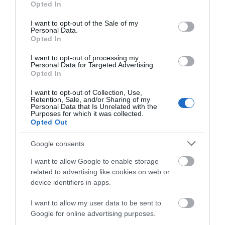
Opted In
επιχειρηματία που έφυγε απο
use your data for below specified purposes in below Google
την ζωή
consent section.
I want to opt-out of the Sale of my
08.08.2026 | 16:20
Personal Data.
Opted In
I want to opt-out of processing my
Personal Data for Targeted Advertising.
Opted In
I want to opt-out of Collection, Use,
Retention, Sale, and/or Sharing of my
Personal Data that Is Unrelated with the
Purposes for which it was collected.
Opted Out
Google consents
I want to allow Google to enable storage
related to advertising like cookies on web or
device identifiers in apps.
I want to allow my user data to be sent to
Google for online advertising purposes.