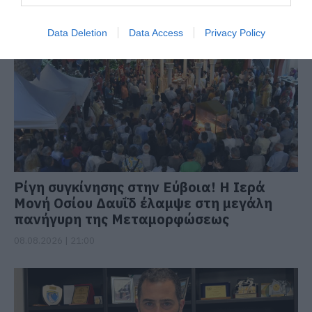
ΔΙΑΒΑΣΤΕ ΕΠΙΣΗΣ
Data Deletion
Data Access
Privacy Policy
Ρίγη συγκίνησης στην Εύβοια! Η Ιερά
Μονή Οσίου Δαυΐδ έλαμψε στη μεγάλη
πανήγυρη της Μεταμορφώσεως
08.08.2026 | 21:00