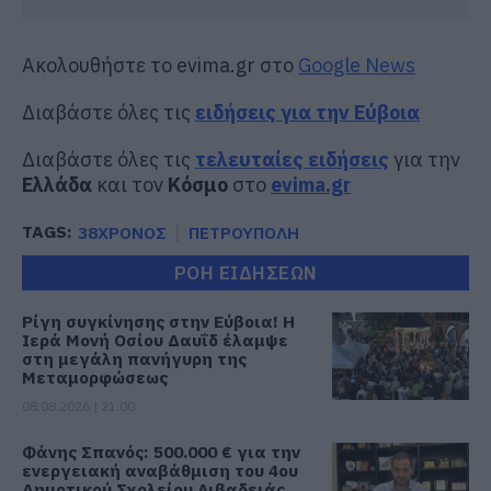
Ακολουθήστε το evima.gr στο
Google News
Διαβάστε όλες τις
ειδήσεις για την Εύβοια
Διαβάστε όλες τις
τελευταίες ειδήσεις
για την
Ελλάδα
και τον
Κόσμο
στο
evima.gr
TAGS:
38ΧΡΟΝΟΣ
ΠΕΤΡΟΥΠΟΛΗ
ΡΟΗ ΕΙΔΗΣΕΩΝ
Ρίγη συγκίνησης στην Εύβοια! Η
Ιερά Μονή Οσίου Δαυΐδ έλαμψε
στη μεγάλη πανήγυρη της
Μεταμορφώσεως
08.08.2026 | 21:00
Φάνης Σπανός: 500.000 € για την
ενεργειακή αναβάθμιση του 4ου
Δημοτικού Σχολείου Λιβαδειάς