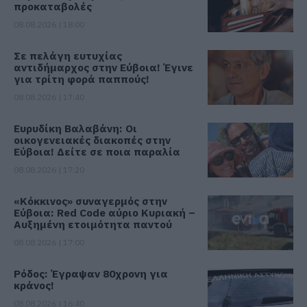
προκαταβολές
08.08.2026 | 18:00
Σε πελάγη ευτυχίας
αντιδήμαρχος στην Εύβοια! Έγινε
για τρίτη φορά παππούς!
08.08.2026 | 17:40
Ευρυδίκη Βαλαβάνη: Οι
οικογενειακές διακοπές στην
Εύβοια! Δείτε σε ποια παραλία
08.08.2026 | 17:20
«Κόκκινος» συναγερμός στην
Εύβοια: Red Code αύριο Κυριακή –
Αυξημένη ετοιμότητα παντού
08.08.2026 | 17:00
Ρόδος: Έγραψαν 80χρονη για
κράνος!
08.08.2026 | 16:40