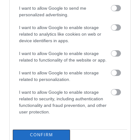
Έξοδος Αυγούστου: Οι Αθηναίοι
Νέο τροχαίο με υλικές
Μητέρα και γιος οι
«ψηφίζουν» Εύβοια για τις
I want to allow Google to send me
ζημιές
νεκροί από τη
διακοπές τους!
personalized advertising.
σύγκρουση
08.08.2026 | 13:40
αυτοκινήτου με
I want to allow Google to enable storage
φορτηγό
related to analytics like cookies on web or
Μεταφορές χρημάτων: Σε ποιες
device identifiers in apps.
περιπτώσεις η ΑΑΔΕ επιβάλλει
φόρο από 10% έως 40%
I want to allow Google to enable storage
08.08.2026 | 13:20
related to functionality of the website or app.
I want to allow Google to enable storage
related to personalization.
I want to allow Google to enable storage
related to security, including authentication
functionality and fraud prevention, and other
user protection.
CONFIRM