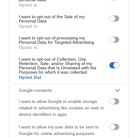
grant or deny consent to Google and its third-party tags to
– Νοσηλευόταν στη
Opted In
use your data for below specified purposes in below Google
ΜΕΘ Νεογνών
Μεγάλη προσοχή στην Εύβοια:
consent section.
Σπείρα ανοίγει επιχειρήσεις
I want to opt-out of the Sale of my
Personal Data.
08.08.2026 | 15:00
Opted In
I want to opt-out of processing my
Personal Data for Targeted Advertising.
Όμιλος ΔΕΗ: Νέα συμφωνία για
Opted In
χαρτοφυλάκιο έργων ΑΠΕ
08.08.2026 | 14:40
I want to opt-out of Collection, Use,
Retention, Sale, and/or Sharing of my
Personal Data that Is Unrelated with the
Εορτολόγιο: Ποιοι
Ο καιρός αλλάζει
Purposes for which it was collected.
γιορτάζουν σήμερα,
πρόσωπο: Έρχονται
Σήμερα το μεγαλύτερο πανηγύρι
Opted Out
Σάββατο 8 Αυγούστου
40άρια μαζί με
του καλοκαιριού στην Εύβοια
θυελλώδη μελτέμια
08.08.2026 | 14:20
Google consents
I want to allow Google to enable storage
Συρροή πιστών σε αυτό το
related to advertising like cookies on web or
Μοναστήρι της Εύβοιας!
device identifiers in apps.
08.08.2026 | 14:00
I want to allow my user data to be sent to
Google for online advertising purposes.