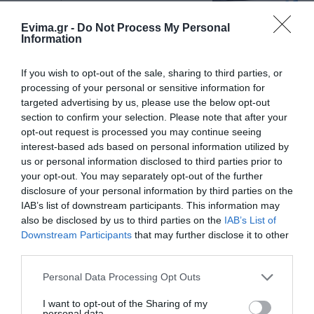
Evima.gr -
Do Not Process My Personal
Information
Θρήνος σε όλη την Εύβοια για τον
επιχειρηματία που έφυγε απο
την ζωή
If you wish to opt-out of the sale, sharing to third parties, or
08.08.2026 | 16:20
processing of your personal or sensitive information for
Όλες οι τελευταίες ειδήσεις
targeted advertising by us, please use the below opt-out
Πάτρα: Θρήνος για μωράκι μόλις 8
section to confirm your selection. Please note that after your
ημερών – Νοσηλευόταν στη ΜΕΘ
opt-out request is processed you may continue seeing
Νεογνών
interest-based ads based on personal information utilized by
ΠΕΡΙΣΣΟΤΕΡΑ ΑΠΟ ΚΟΙΝΩΝΙΑ
08.08.2026 | 16:00
us or personal information disclosed to third parties prior to
your opt-out. You may separately opt-out of the further
Αρχίζουν τα έργα για το νέο
disclosure of your personal information by third parties on the
κλειστό γυμναστήριο στην Εύβοια
IAB’s list of downstream participants. This information may
08.08.2026 | 15:40
also be disclosed by us to third parties on the
IAB’s List of
Downstream Participants
that may further disclose it to other
third parties.
Φωτιά στη Βοιωτία: Έκτακτα
μέτρα στήριξης για την εστίαση
Please note that this website/app uses one or more Google
Personal Data Processing Opt Outs
ζητά η ΠΣτΕ
services and may gather and store information including but
Ρόδος: Έγραψαν
Πάτρα: Θρήνος για
not limited to your visit or usage behaviour. You may click to
I want to opt-out of the Sharing of my
08.08.2026 | 15:20
80χρονη για κράνος!
μωράκι μόλις 8 ημερών
personal data.