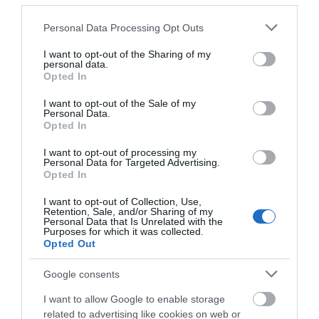
07.08.2026 | 22:00
Please note that this website/app uses one or more Google
Personal Data Processing Opt Outs
services and may gather and store information including but
Νέο τροχαίο με υλικές ζημιές
not limited to your visit or usage behaviour. You may click to
I want to opt-out of the Sharing of my
personal data.
07.08.2026 | 21:40
Πώς θα πληρωθούν
Συντάξεις Σεπτεμβρίου
grant or deny consent to Google and its third-party tags to
Opted In
όσοι δουλέψουν στις 15
2026: Πότε
use your data for below specified purposes in below Google
Αυγούστου
πληρώνονται οι
consent section.
I want to opt-out of the Sale of my
δικαιούχοι – Οι
Personal Data.
ημερομηνίες του e-
Εύβοια: Γυναίκα έπεσε θύμα
Opted In
ΕΦΚΑ
διαδικτυακής απάτης – Πλήρωσε
για τρακτέρ που δεν παρέλαβε
I want to opt-out of processing my
Personal Data for Targeted Advertising.
07.08.2026 | 21:20
Opted In
Τραγωδία στην Εύβοια: Άνδρας
I want to opt-out of Collection, Use,
ανασύρθηκε χωρίς τις αισθήσεις
Retention, Sale, and/or Sharing of my
του από τη θάλασσα
Personal Data that Is Unrelated with the
Purposes for which it was collected.
07.08.2026 | 20:57
Opted Out
Google consents
I want to allow Google to enable storage
related to advertising like cookies on web or