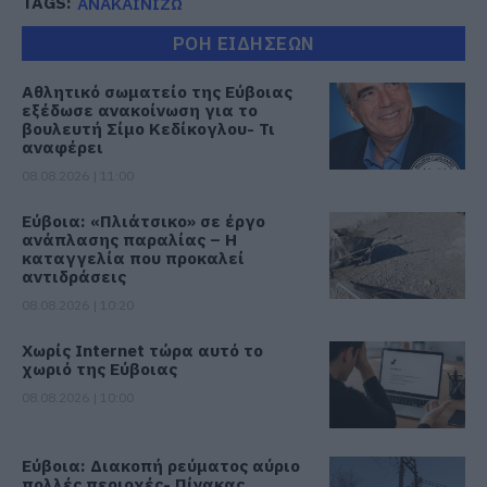
TAGS:
ΑΝΑΚΑΙΝΙΖΩ
ΡΟΗ ΕΙΔΗΣΕΩΝ
Αθλητικό σωματείο της Εύβοιας
εξέδωσε ανακοίνωση για το
βουλευτή Σίμο Κεδίκογλου- Τι
αναφέρει
08.08.2026 | 11:00
Εύβοια: «Πλιάτσικο» σε έργο
ανάπλασης παραλίας – Η
καταγγελία που προκαλεί
αντιδράσεις
08.08.2026 | 10:20
Χωρίς Internet τώρα αυτό το
χωριό της Εύβοιας
08.08.2026 | 10:00
Εύβοια: Διακοπή ρεύματος αύριο
πολλές περιοχές- Πίνακας