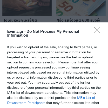
08.08.2026 | 08:20
Προσοχή σήμερα στην Εύβοια:
Ποιοι και γιατί θα
Νέο επίδομα 600 ευρώ
Υψηλός κίνδυνος πυρκαγιάς! Τι
πάρουν διπλάσια
για σπουδαστές: Οι
απαγορεύεται από την Πολιτική
σύνταξη τον Αύγουστο
δικαιούχοι
Προστασία
Evima.gr -
Do Not Process My Personal
Information
08.08.2026 | 08:00
Μεγάλο πανηγύρι στην Εύβοια:
If you wish to opt-out of the sale, sharing to third parties, or
Πλημμύρισε με κόσμο η Φαράκλα
processing of your personal or sensitive information for
(pics&vid)
targeted advertising by us, please use the below opt-out
08.08.2026 | 00:59
section to confirm your selection. Please note that after your
opt-out request is processed you may continue seeing
Ο καιρός αλλάζει πρόσωπο:
interest-based ads based on personal information utilized by
Πότε θα πληρωθούν οι
Συντάξεις: Ποιοι θα
Έρχονται 40άρια μαζί με
us or personal information disclosed to third parties prior to
συντάξεις Σεπτεμβρίου
πάρουν αύξηση το
θυελλώδη μελτέμια
your opt-out. You may separately opt-out of the further
2026
2027 – Τα ποσά
07.08.2026 | 22:20
disclosure of your personal information by third parties on the
IAB’s list of downstream participants. This information may
Εύβοια: Ηχηρό μήνυμα πέντε
also be disclosed by us to third parties on the
IAB’s List of
χρόνια μετά τη μεγάλη
Downstream Participants
that may further disclose it to other
καταστροφή του 2021
third parties.