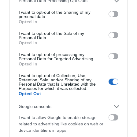
Personal Data Processing Opt Outs
05.08.2026 | 22:00
services and may gather and store information including but
not limited to your visit or usage behaviour. You may click to
I want to opt-out of the Sharing of my
personal data.
Κοριτσάκι βρέθηκε μόνο στους
grant or deny consent to Google and its third-party tags to
Opted In
δρόμους – Χειροπέδες στον
use your data for below specified purposes in below Google
25χρονο πατέρα του
consent section.
I want to opt-out of the Sale of my
05.08.2026 | 21:40
Personal Data.
Opted In
Απάτη-σοκ στην Εύβοια: «Βγάλτε
I want to opt-out of processing my
τα χρυσαφικά στο μπαλκόνι» –
Personal Data for Targeted Advertising.
Έχασε 9.500 ευρώ και κοσμήματα
Opted In
05.08.2026 | 21:20
I want to opt-out of Collection, Use,
Retention, Sale, and/or Sharing of my
Σοκ σε επαρχιακό δρόμο: Οδηγός
Personal Data that Is Unrelated with the
κάνει τετραπλή προσπέραση
Purposes for which it was collected.
πάνω σε στροφή (βίντεο)
Opted Out
05.08.2026 | 21:00
Google consents
Φωτιά σε λεωφορείο στην Εύβοια
I want to allow Google to enable storage
05.08.2026 | 20:39
related to advertising like cookies on web or
device identifiers in apps.