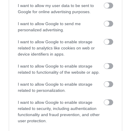
I want to allow my user data to be sent to
Η λειτουργία στα κλειδιά του
Google for online advertising purposes.
αυτοκινήτου που λίγοι οδηγοί
γνωρίζουν και είναι πολύ χρήσιμη
I want to allow Google to send me
το καλοκαίρι
personalized advertising.
05.08.2026 | 20:20
Όλες οι τελευταίες ειδήσεις
I want to allow Google to enable storage
Καθαρό και άφθονο νερό σε αυτή
related to analytics like cookies on web or
την περιοχή της Εύβοιας
device identifiers in apps.
ΠΕΡΙΣΣΟΤΕΡΑ ΑΠΟ ΟΙΚΟΝΟΜΙΑ
05.08.2026 | 20:00
I want to allow Google to enable storage
related to functionality of the website or app.
Καραμπόλα τεσσάρων οχημάτων
προκάλεσε αναστάτωση στην
I want to allow Google to enable storage
κυκλοφορία
related to personalization.
05.08.2026 | 19:40
I want to allow Google to enable storage
Νύχτα τρόμου στην Εύβοια:
related to security, including authentication
Διέρρηξαν σπίτι 95χρονης και
functionality and fraud prevention, and other
προκάλεσαν σοβαρές ζημιές σε
e-ΕΦΚΑ και ΔΥΠΑ:
Τουρισμός για Όλους
user protection.
ταβέρνα
Ποιοι πάνε ΑΤΜ έως
2026-2027: Ξεκίνησαν
την Παρασκευή
οι αιτήσεις, οι
05.08.2026 | 19:20