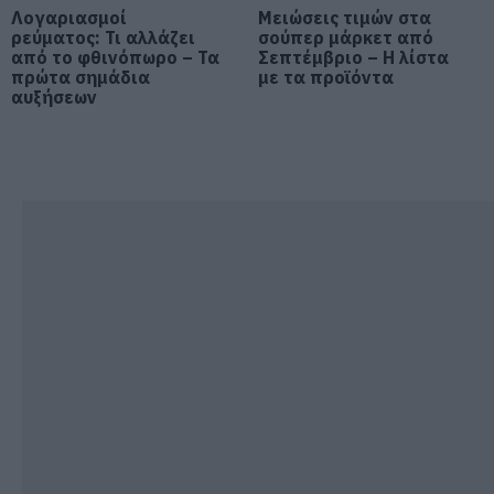
Μύκονος: Έψαχναν τσάντα και
Λογαριασμοί
Μειώσεις τιμών στα
Rolex αξίας 75.000 ευρώ – Η
ρεύματος: Τι αλλάζει
σούπερ μάρκετ από
ανακάλυψη κάτω από τα βράχια
από το φθινόπωρο – Τα
Σεπτέμβριο – Η λίστα
πρώτα σημάδια
με τα προϊόντα
05.08.2026 | 17:40
αυξήσεων
Τρόμος στην Εύβοια: Δύο
άγνωστοι εισέβαλαν σε σπίτι
μέσα στη νύχτα – Δείτε τι
άρπαξαν
05.08.2026 | 17:20