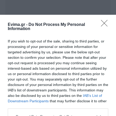
Evima.gr -
Do Not Process My Personal
Information
If you wish to opt-out of the sale, sharing to third parties, or
Ακολουθήστε το evima.gr στο
Google News
processing of your personal or sensitive information for
targeted advertising by us, please use the below opt-out
Διαβάστε όλες τις
ειδήσεις για την Εύβοια
section to confirm your selection. Please note that after your
opt-out request is processed you may continue seeing
Διαβάστε όλες τις
τελευταίες ειδήσεις
για την
interest-based ads based on personal information utilized by
Ελλάδα
και τον
Κόσμο
στο
evima.gr
us or personal information disclosed to third parties prior to
your opt-out. You may separately opt-out of the further
TAGS:
ΕΛΣΤΑΤ
ΜΑΪΟΣ
ΠΛΗΘΩΡΙΣΜΟΣ
disclosure of your personal information by third parties on the
IAB’s list of downstream participants. This information may
ΡΟΗ ΕΙΔΗΣΕΩΝ
also be disclosed by us to third parties on the
IAB’s List of
Downstream Participants
that may further disclose it to other
Ενισχύεται το ΕΚΑΒ Μαντουδίου
third parties.
με δύο ακόμη μόνιμους διασώστες
– Νέο ασθενοφόρο στον τομέα
Please note that this website/app uses one or more Google