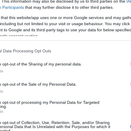
. This information may also be disclosed by us to third parties on the
IA
Participants
that may further disclose it to other third parties.
Ρ
σ
ργός
Θεόδωρος Σκυλακάκης
πρόκειται να
 that this website/app uses one or more Google services and may gath
τ
ου πλέγμα μέτρων για την αντιμετώπιση των
including but not limited to your visit or usage behaviour. You may click 
σ
ε
 to Google and its third-party tags to use your data for below specifi
υς λογαριασμούς, χωρίς να βρίσκονται σε
ogle consent section.
07
α τις ρευματοκλοπές.
Ν
l Data Processing Opt Outs
 κακοπληρωτές η πολιτική ηγεσία επιδιώκει
ε
σ
ώνουν σε τακτική βάση συμπεριφορά
o opt-out of the Sharing of my personal data.
δ
σμών ρεύματος.
In
07
ρια που εξετάζονται είναι αφενός η
o opt-out of the Sale of my Personal Data.
Α
Ε
In
 ηλεκτρική ενέργεια, ενός συστήματος δηλαδή
δ
εζών, όπου θα καταγράφονται οι οφειλέτες
α
to opt-out of processing my Personal Data for Targeted
ing.
 και θα επισημαίνονται εκείνοι οι οποίοι
07
In
ς λογαριασμούς κατανάλωσης ηλεκτρικής
Τ
o opt-out of Collection, Use, Retention, Sale, and/or Sharing
ε
ersonal Data that Is Unrelated with the Purposes for which it
lected.