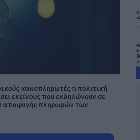
Ν
υ
07
Ε
έ
δ
α
γ
π
07
γικούς κακοπληρωτές η πολιτική
Τ
ίσει εκείνους που εκδηλώνουν σε
Ε
ά αποφυγής πληρωμών των
α
τ
α
07
Α