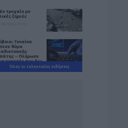
έο τροχαίο με
λικές ζημιές
.08.2026 | 21:40
ύβοια: Γυναίκα
πεσε θύμα
ιαδικτυακής
πάτης – Πλήρωσε
ια τρακτέρ που δεν
αρέλαβε
Όλες οι τελευταίες ειδήσεις
.08.2026 | 21:20
ραγωδία στην
ύβοια: Άνδρας
νασύρθηκε χωρίς
ις αισθήσεις του
πό τη θάλασσα
.08.2026 | 20:57
νακοινώθηκαν νέες