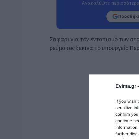
Ανακαλύψτε περισσότερα
Προσθήκη
Σαφάρι για τον εντοπισμό των σ
ρεύματος ξεκινά το υπουργείο Περ
Evima.gr 
If you wish 
sensitive in
confirm you
continue se
information 
further disc