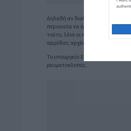
authenti
Δηλαδή αν διαθέτουν υψηλά εισοδ
περιουσία να έρχονται τότε αντιμ
τούτο, λένε οι πληροφορίες, φέρε
αρμόδιες αρχές.
Το υπουργείο Ενέργειας, όμως, ετ
ρευματοκλοπές.