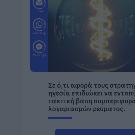
E-mail
WhatsApp
Messenger
Σε ό,τι αφορά τους στρατη
ηγεσία επιδιώκει να εντοπ
τακτική βάση συμπεριφορ
λογαριασμών ρεύματος.