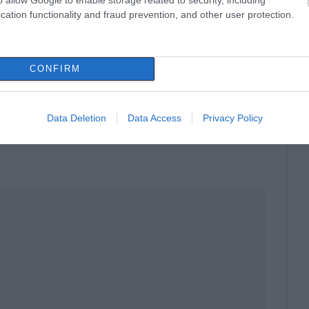
cation functionality and fraud prevention, and other user protection.
ήματα ή και μεγάλη ακίνητη και λοιπή
έτωποι και με τις συνέπειες του νόμου. Προς
CONFIRM
ται να υπάρχει ήδη συνεννόηση με τις
Data Deletion
Data Access
Privacy Policy
οιμάζει και παρέμβαση και για τις