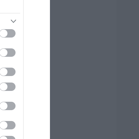
κδρομή για
7χρονο τουρίστα
.08.2026 | 18:20
αρύ πένθος για τον
κπαιδευτικό από
ην Εύβοια που
φυγε από τη ζωή
.08.2026 | 18:00