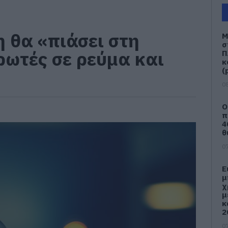
 θα «πιάσει στη
Μ
σ
ωτές σε ρεύμα και
Π
κ
(
08
Ο
π
4
θ
07
Ε
μ
χ
μ
κ
2
07