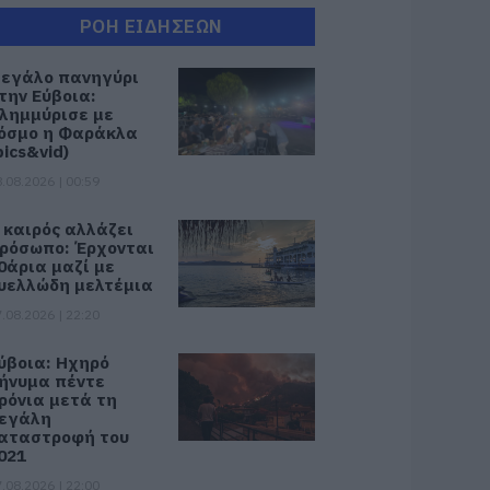
ΡΟΗ ΕΙΔΗΣΕΩΝ
εγάλο πανηγύρι
την Εύβοια:
λημμύρισε με
όσμο η Φαράκλα
pics&vid)
.08.2026 | 00:59
 καιρός αλλάζει
ρόσωπο: Έρχονται
0άρια μαζί με
υελλώδη μελτέμια
.08.2026 | 22:20
ύβοια: Ηχηρό
ήνυμα πέντε
ρόνια μετά τη
εγάλη
αταστροφή του
021
.08.2026 | 22:00