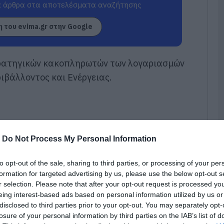
π
 άρθρα στα αποτελέσματα αναζήτησης
τ
ε
 του evima.gr στην Google
07
Π
τρατηγικών κακοπληρωτών των λογαριασμών
π
σ
ιβάλλοντος και Ενέργειας.
Α
07
Δ
Δ
γ
-
Do Not Process My Personal Information
07
to opt-out of the sale, sharing to third parties, or processing of your per
Μ
formation for targeted advertising by us, please use the below opt-out s
ν
r selection. Please note that after your opt-out request is processed y
σ
eing interest-based ads based on personal information utilized by us or
α
φ
disclosed to third parties prior to your opt-out. You may separately opt-
losure of your personal information by third parties on the IAB’s list of
07