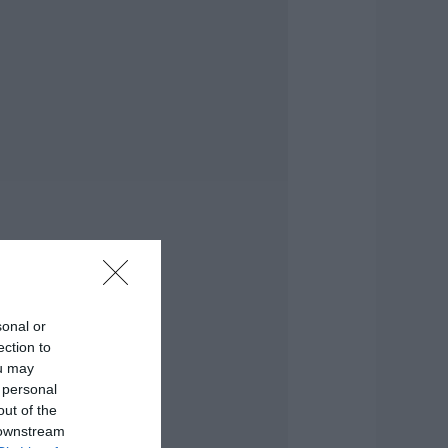
ροσλήψεις σε δήμο
ης Εύβοιας: Δείτε
δώ
.08.2026 | 20:40
οιοι και γιατί θα
άρουν διπλάσια
ύνταξη τον
ύγουστο
.08.2026 | 20:20
είτε τι έκανε
ήμος της Εύβοιας
ια τις φωτιές
.08.2026 | 20:00
sonal or
ητέρα και γιος οι
ection to
εκροί από τη
ou may
ύγκρουση
 personal
υτοκινήτου με
ορτηγό
out of the
 downstream
.08.2026 | 19:40