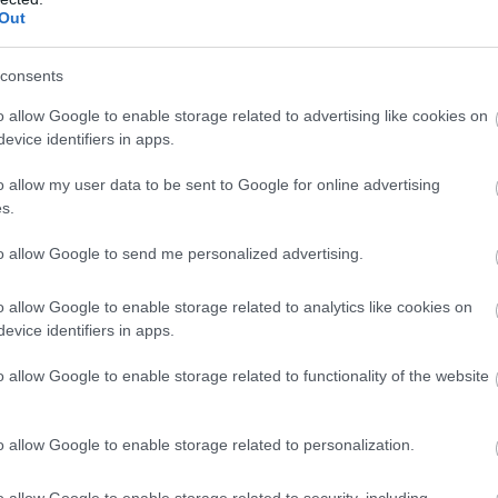
ε
Out
5
η Ρυθμιστική Αρχή Αποβλήτων Ενέργειας και
07
 Flagging.
consents
Β
ροφορίες, ε αφού εντοπιστούν οι οφειλέτες,
o allow Google to enable storage related to advertising like cookies on
ε
τ
evice identifiers in apps.
ώξει τη διασταύρωση μέσω των φορολογικών
έ
άστασης.
o allow my user data to be sent to Google for online advertising
07
s.
to allow Google to send me personalized advertising.
o allow Google to enable storage related to analytics like cookies on
evice identifiers in apps.
o allow Google to enable storage related to functionality of the website
o allow Google to enable storage related to personalization.
o allow Google to enable storage related to security, including