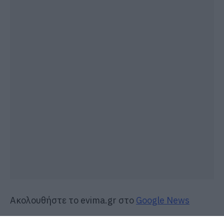
Ακολουθήστε το evima.gr στο
Google News
Διαβάστε όλες τις
ειδήσεις για την Εύβοια