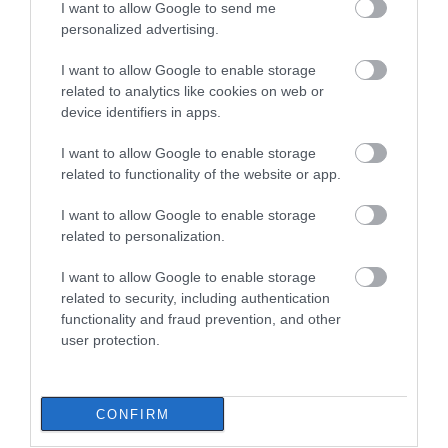
ΠΕΡΙΣΣΟΤΕΡΑ ΑΠΟ ΟΙΚΟΝΟΜΙΑ
I want to allow Google to send me
06.08.2026 | 20:40
personalized advertising.
Ο λόγος που τηγανίζουμε ψάρια
I want to allow Google to enable storage
του Σωτήρος – Πως θα κάνετε το
related to analytics like cookies on web or
τέλειο μαγείρεμα
device identifiers in apps.
06.08.2026 | 20:20
I want to allow Google to enable storage
Θρήνος στην Εύβοια: Έφυγε από
related to functionality of the website or app.
τη ζωή ο 37χρονος που είχε
τροχαίο με αγριογούρουνο
Συντάξεις Σεπτεμβρίου
e – ΕΦΚΑ και ΔΥΠΑ:
I want to allow Google to enable storage
2026: Πότε
Ποιοι πληρώνονται έως
06.08.2026 | 20:20
related to personalization.
πληρώνονται οι
και αύριο
δικαιούχοι – Οι
I want to allow Google to enable storage
Νέο σοβαρό τροχαίο στην Εύβοια:
ημερομηνίες του e-
Τούμπαρε αυτοκίνητο
ΕΦΚΑ
related to security, including authentication
functionality and fraud prevention, and other
06.08.2026 | 20:00
user protection.
Έσπασαν πιάτα στο κεφάλι του
Αταμάν – Βίντεο από τη Σύμη
CONFIRM
06.08.2026 | 19:40