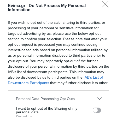
Evima.gr -
Do Not Process My Personal
Διαβάστε όλες τις
τελευταίες ειδήσεις
για την
Information
Ελλάδα
και τον
Κόσμο
στο
evima.gr
If you wish to opt-out of the sale, sharing to third parties, or
TAGS:
ΑΝΑΒΑΘΜΙΖΩ-ΑΝΑΚΑΙΝΙΖΩ
ΕΠΙΔΟΤΗΣΗ
processing of your personal or sensitive information for
ΠΡΟΓΡΑΜΜΑΤΑ
ΣΠΙΤΙ
ΧΡΗΜΑΤΑ
targeted advertising by us, please use the below opt-out
section to confirm your selection. Please note that after your
ΡΟΗ ΕΙΔΗΣΕΩΝ
opt-out request is processed you may continue seeing
interest-based ads based on personal information utilized by
Φωτιά στη Σκύρο: Δύσκολη νύχτα
us or personal information disclosed to third parties prior to
για την Καλαμίτσα – Νέες εικόνες
your opt-out. You may separately opt-out of the further
και βίντεο
disclosure of your personal information by third parties on the
06.08.2026 | 22:04
IAB’s list of downstream participants. This information may
also be disclosed by us to third parties on the
IAB’s List of
Εύβοια: Με κατάνυξη και πλήθος
Downstream Participants
that may further disclose it to other
κόσμου η μεγάλη γιορτή στους
third parties.
Ωρεούς – Παρών ο Θανάσης
Ζεμπίλης
Please note that this website/app uses one or more Google
Personal Data Processing Opt Outs
06.08.2026 | 22:00
services and may gather and store information including but
not limited to your visit or usage behaviour. You may click to
I want to opt-out of the Sharing of my
personal data.
Συντάξεις Σεπτεμβρίου 2026:
grant or deny consent to Google and its third-party tags to
Opted In