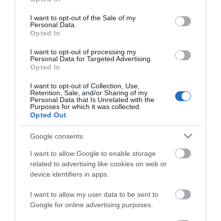
Πότε πληρώνονται οι δικαιούχοι –
use your data for below specified purposes in below Google
Οι ημερομηνίες του e-ΕΦΚΑ
consent section.
I want to opt-out of the Sale of my
06.08.2026 | 21:40
Personal Data.
Opted In
Σοκ στην Εύβοια με την κοπέλα
I want to opt-out of processing my
που έπεσε από την γέφυρα: Τα
Personal Data for Targeted Advertising.
νεότερα για την υγεία της
Opted In
06.08.2026 | 21:20
I want to opt-out of Collection, Use,
Retention, Sale, and/or Sharing of my
Νεότερα για τη Φωτιά στη Σκύρο:
Personal Data that Is Unrelated with the
Κινδύνευσε κτηνοτροφική μονάδα
Purposes for which it was collected.
– Νέο βίντεο
Opted Out
06.08.2026 | 21:00
Google consents
Καφές: Τα οφέλη της μέτριας
I want to allow Google to enable storage
κατανάλωσης σύμφωνα με ειδικό
related to advertising like cookies on web or
στο μικροβίωμα του εντέρου
device identifiers in apps.
06.08.2026 | 21:00
Όλες οι τελευταίες ειδήσεις
I want to allow my user data to be sent to
«Ανάσα» για τους αγρότες στην
Google for online advertising purposes.
Εύβοια: Ολοκληρώθηκε μεγάλο
έργο