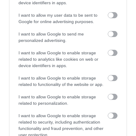
device identifiers in apps.
Νέο τροχαίο με υλικές ζημιές
07.08.2026 | 21:40
I want to allow my user data to be sent to
Google for online advertising purposes.
I want to allow Google to send me
Εύβοια: Γυναίκα έπεσε θύμα
personalized advertising.
διαδικτυακής απάτης – Πλήρωσε
για τρακτέρ που δεν παρέλαβε
I want to allow Google to enable storage
07.08.2026 | 21:20
related to analytics like cookies on web or
device identifiers in apps.
Τραγωδία στην Εύβοια: Άνδρας
ανασύρθηκε χωρίς τις αισθήσεις
του από τη θάλασσα
I want to allow Google to enable storage
related to functionality of the website or app.
07.08.2026 | 20:57
Όλες οι τελευταίες ειδήσεις
I want to allow Google to enable storage
Ανακοινώθηκαν νέες προσλήψεις
related to personalization.
σε δήμο της Εύβοιας: Δείτε εδώ
07.08.2026 | 20:40
ΠΕΡΙΣΣΟΤΕΡΑ ΑΠΟ ΟΙΚΟΝΟΜΙΑ
I want to allow Google to enable storage
related to security, including authentication
functionality and fraud prevention, and other
Ποιοι και γιατί θα πάρουν
user protection.