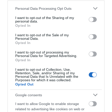
Ελλάδα
και τον
Κόσμο
στο
evima.gr
Please note that this website/app uses one or more Google
Personal Data Processing Opt Outs
services and may gather and store information including but
TAGS:
ΑΝΑΚΑΙΝΙΖΩ
ΕΙΔΗΣΕΙΣ
ΕΝΟΙΚΙΑΣΗ
not limited to your visit or usage behaviour. You may click to
I want to opt-out of the Sharing of my
personal data.
grant or deny consent to Google and its third-party tags to
ΡΟΗ ΕΙΔΗΣΕΩΝ
Opted In
use your data for below specified purposes in below Google
consent section.
I want to opt-out of the Sale of my
Μεγάλο πανηγύρι στην Εύβοια:
Personal Data.
Πλημμύρισε με κόσμο η Φαράκλα
Opted In
(pics&vid)
08.08.2026 | 00:59
I want to opt-out of processing my
Personal Data for Targeted Advertising.
Opted In
Ο καιρός αλλάζει πρόσωπο:
Έρχονται 40άρια μαζί με
I want to opt-out of Collection, Use,
θυελλώδη μελτέμια
Retention, Sale, and/or Sharing of my
Personal Data that Is Unrelated with the
07.08.2026 | 22:20
Purposes for which it was collected.
Opted Out
Εύβοια: Ηχηρό μήνυμα πέντε
χρόνια μετά τη μεγάλη
Google consents
καταστροφή του 2021
I want to allow Google to enable storage
07.08.2026 | 22:00
related to advertising like cookies on web or