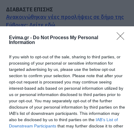
ΔΙΑΒΑΣΤΕ ΕΠΙΣΗΣ
Ανακοινώθηκαν νέες προσλήψεις σε δήμο της
Εύβοιας: Δείτε εδώ
Αυτός ο δήμος της Εύβοιας πάει στα
Evima.gr -
Do Not Process My Personal
Information
δικαστήρια για τις ανεμογεννήτριες
Εικόνες ντροπής από ασυνείδητους στην
If you wish to opt-out of the sale, sharing to third parties, or
Εύβοια: Πετούν ογκώδη αντικείμενα όπου
processing of your personal or sensitive information for
targeted advertising by us, please use the below opt-out
βρουν
section to confirm your selection. Please note that after your
Μεγάλη προσοχή δρόμος έχει γεμίσει με λάδια
opt-out request is processed you may continue seeing
interest-based ads based on personal information utilized by
στην Εύβοια
us or personal information disclosed to third parties prior to
your opt-out. You may separately opt-out of the further
Ακολουθήστε το evima.gr στο
Google News
disclosure of your personal information by third parties on the
IAB’s list of downstream participants. This information may
Διαβάστε όλες τις
ειδήσεις για την Εύβοια
also be disclosed by us to third parties on the
IAB’s List of
Downstream Participants
that may further disclose it to other
Διαβάστε όλες τις
τελευταίες ειδήσεις
για την
third parties.