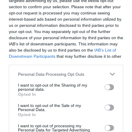
targeted advertising by us, please use the below opt-out
ΟΙΚΟΝΟΜΙΑ
ΠΛΗΘΩΡΙΣΜΟΣ
ΣΕΠΤΕΜΒΡΙΟΣ
section to confirm your selection. Please note that after your
opt-out request is processed you may continue seeing
ΡΟΗ ΕΙΔΗΣΕΩΝ
interest-based ads based on personal information utilized by
us or personal information disclosed to third parties prior to
Φωτιά στην Εύβοια σε ξερά χόρτα
your opt-out. You may separately opt-out of the further
disclosure of your personal information by third parties on the
09.08.2026 | 00:10
IAB’s list of downstream participants. This information may
also be disclosed by us to third parties on the
IAB’s List of
Downstream Participants
that may further disclose it to other
Ρίγη συγκίνησης στην Εύβοια! Η
third parties.
Ιερά Μονή Οσίου Δαυΐδ έλαμψε
στη μεγάλη πανήγυρη της
Please note that this website/app uses one or more Google
Personal Data Processing Opt Outs
Μεταμορφώσεως
services and may gather and store information including but
08.08.2026 | 21:00
not limited to your visit or usage behaviour. You may click to
I want to opt-out of the Sharing of my
personal data.
grant or deny consent to Google and its third-party tags to
Opted In
Φάνης Σπανός: 500.000 € για την
use your data for below specified purposes in below Google
ενεργειακή αναβάθμιση του 4ου
consent section.
I want to opt-out of the Sale of my
Δημοτικού Σχολείου Λιβαδειάς
Personal Data.
08.08.2026 | 20:40
Opted In
I want to opt-out of processing my
Εύβοια: Τέλος στις παράνομες
Personal Data for Targeted Advertising.