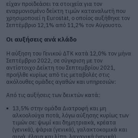
είχαν προϊδεάσει τα στοιχεία για τον
εναρμονισμένο δείκτη τιμών καταναλωτή που
χρησιμοποιεί η Eurostat, ο οποίος αυξήθηκε τον
Σεπτέμβριο 12,1% από 11,2% τον Αύγουστο.
Οι αυξήσεις ανά κλάδο
Η αύξηση του Γενικού ΔΤΚ κατά 12,0% τον μήνα
Σεπτέμβριο 2022, σε σύγκριση με τον
αντίστοιχο Δείκτη του Σεπτεμβρίου 2021,
προήλθε κυρίως από τις μεταβολές στις
ακόλουθες ομάδες αγαθών και υπηρεσιών:
Από τις αυξήσεις των δεικτών κατά:
13,5% στην ομάδα Διατροφή και μη
αλκοολούχα ποτά, λόγω αύξησης κυρίως των
τιμών σε: ψωμί και δημητριακά, κρέατα
(γενικά), ψάρια (γενικά), γαλακτοκομικά και
αυγά, έλαια και λίπη, λαχανικά (γενικά),