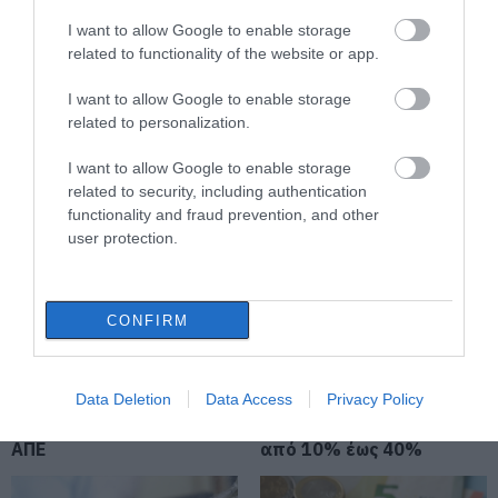
08.08.2026 | 19:00
I want to allow Google to enable storage
related to functionality of the website or app.
Σε δημοπρασία η μπάλα των
ιστορικών γκολ του Μαραντόνα
I want to allow Google to enable storage
Αγροτικές ενισχύσεις:
Φωτιά στη Βοιωτία:
related to personalization.
08.08.2026 | 18:40
Ποιοι θα λάβουν
Έκτακτα μέτρα
νωρίτερα τις
στήριξης για την
I want to allow Google to enable storage
προκαταβολές
εστίαση ζητά η ΠΣτΕ
Αγανάκτηση σε χωριό της
related to security, including authentication
Εύβοιας: Μένουν κάθε μέρα χωρίς
functionality and fraud prevention, and other
νερό – Σοβαρή καταγγελία
user protection.
08.08.2026 | 18:20
Αγροτικές ενισχύσεις: Ποιοι θα
CONFIRM
λάβουν νωρίτερα τις
προκαταβολές
08.08.2026 | 18:00
Όμιλος ΔΕΗ: Νέα
Μεταφορές χρημάτων:
Data Deletion
Data Access
Privacy Policy
συμφωνία για
Σε ποιες περιπτώσεις η
χαρτοφυλάκιο έργων
Σε πελάγη ευτυχίας
ΑΑΔΕ επιβάλλει φόρο
αντιδήμαρχος στην Εύβοια! Έγινε
ΑΠΕ
από 10% έως 40%
για τρίτη φορά παππούς!
08.08.2026 | 17:40