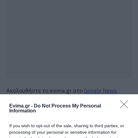
Ακολουθήστε το evima.gr στο
Google News
Διαβάστε όλες τις
ειδήσεις για την Εύβοια
Evima.gr -
Do Not Process My Personal
Information
Διαβάστε όλες τις
τελευταίες ειδήσεις
για την
Ελλάδα
και τον
Κόσμο
στο
evima.gr
If you wish to opt-out of the sale, sharing to third parties, or
processing of your personal or sensitive information for
TAGS:
ΑΝΟΔΟΣ
ΚΛΑΔΟΙ ΟΙΚΟΝΟΜΙΑΣ