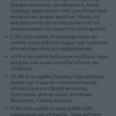
ζάχαρη-σοκολάτες-γλυκάπαγωτά, λοιπά
τρόφιμα, καφέ-κακάο-τσάι, μεταλλικό νερό-
αναψυκτικά-χυμούς φρούτων. Μέρος της
αύξησης αυτής αντισταθμίστηκε από τη
μείωση κυρίως των τιμών στα νωπά φρούτα.
2,0% στην ομάδα Αλκοολούχα ποτά και
καπνός, λόγω αύξησης κυρίως των τιμών στα
αλκοολούχα ποτά (μη σερβιριζόμενα).
3,5% στην ομάδα Ένδυση και υπόδηση, λόγω
αύξησης των τιμών στα είδη ένδυσης και
υπόδησης.
35,4% στην ομάδα Στέγαση, λόγω αύξησης
κυρίως των τιμών σε: ενοίκια κατοικιών,
επισκευή και συντήρηση κατοικίας,
ηλεκτρισμό, φυσικό αέριο, πετρέλαιο
θέρμανσης, στερεά καύσιμα.
9,3% στην ομάδα Διαρκή αγαθά-Είδη
νοικοκυριού και υπηρεσίες, λόγω αύξησης