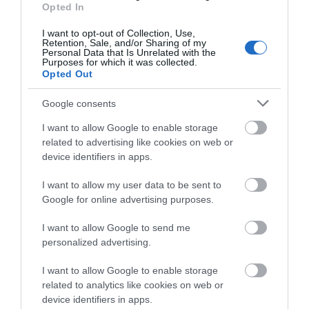
χωματερές – Έρχονται πρόστιμα
Opted In
χωρίς εξαιρέσεις
08.08.2026 | 20:20
I want to opt-out of Collection, Use,
Retention, Sale, and/or Sharing of my
Personal Data that Is Unrelated with the
Εύβοια: Η μαύρη επέτειος της
Purposes for which it was collected.
καταστροφικής πυρκαγιάς – Το
Opted Out
χρονικό της τραγωδίας
Google consents
08.08.2026 | 20:00
I want to allow Google to enable storage
Εύβοια: Πότε θα γίνει ο
related to advertising like cookies on web or
καθιερωμένος έρανος για το
device identifiers in apps.
«Στιφάδο της Παναγίας»
08.08.2026 | 19:40
Όλες οι τελευταίες ειδήσεις
I want to allow my user data to be sent to
Google for online advertising purposes.
Ο Αλέξης Τσίπρας παρουσιάζει το
οικονομικό πρόγραμμα της ΕΛ.Α.Σ.
I want to allow Google to send me
στη Θεσσαλονίκη
ΠΕΡΙΣΣΟΤΕΡΑ ΑΠΟ ΟΙΚΟΝΟΜΙΑ
personalized advertising.
08.08.2026 | 19:20
I want to allow Google to enable storage
Κάνεις δεν ξεχνά τι έζησε η
related to analytics like cookies on web or
Εύβοια πριν πέντε χρόνια
device identifiers in apps.