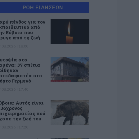
ΡΟΗ ΕΙΔΗΣΕΩΝ
αρύ πένθος για τον
κπαιδευτικό από
ην Εύβοια που
φυγε από τη ζωή
.08.2026 | 18:00
υτοψία στα
αμένα: 37 σπίτια
ρίθηκαν
ατεδαφιστέα στο
όρτο Γερμενό
.08.2026 | 17:40
ύβοια: Αυτός είναι
 36χρονος
πιχειρηματίας πού
χασε την ζωή του
.08.2026 | 17:20