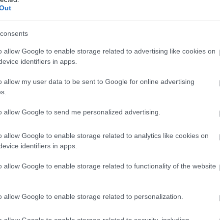
μ
Out
Ε
ην Εύβοια
07
consents
δήσεις
για την
Ελλάδα
και τον
Κόσμο
στο
Π
o allow Google to enable storage related to advertising like cookies on
ο
evice identifiers in apps.
Σ
07
o allow my user data to be sent to Google for online advertising
s.
Θ
Γ
to allow Google to send me personalized advertising.
ζ
07
o allow Google to enable storage related to analytics like cookies on
evice identifiers in apps.
o allow Google to enable storage related to functionality of the website
o allow Google to enable storage related to personalization.
ντοπούλου από
Στην ΑΑΔΕ ο Μητσοτάκης
ωτία: Αυτό που
για το myAGRO – Τι
ει δεν είναι
δήλωσε
o allow Google to enable storage related to security, including