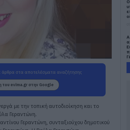
Ο
υ
ε
ο
07
Α
α
Ε
π
Γ
07
 άρθρα στα αποτελέσματα αναζήτησης
Ά
ν
 του evima.gr στην Google
μ
07
εργά με την τοπική αυτοδιοίκηση και το
Δ
Κ
ύλα Γεραντώνη.
ε
αντίνου Γεραντώνη, συνταξιούχου δημοτικού
γ
ε