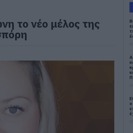
νη το νέο μέλος της
Β
ε
σπόρη
τ
έ
07
Α
κ
κ
κ
Π
07
Ε
ο
ε
έ
07