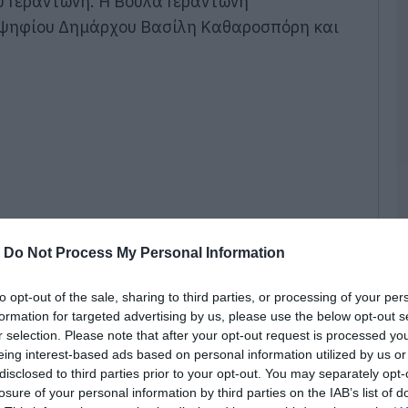
υ Γεραντώνη. Η Βούλα Γεραντώνη
07
οψηφίου Δημάρχου Βασίλη Καθαροσπόρη και
Κ
Κ
α
α
κ
κ
α
07
Ε
α
σ
-
Do Not Process My Personal Information
ο
ό
to opt-out of the sale, sharing to third parties, or processing of your per
07
formation for targeted advertising by us, please use the below opt-out s
r selection. Please note that after your opt-out request is processed y
Σ
eing interest-based ads based on personal information utilized by us or
σ
της αποφάσισα να συμμετέχω στις εκλογές για
π
disclosed to third parties prior to your opt-out. You may separately opt-
έ
μάδα του συνδυασμού «Λύση Τώρα».
losure of your personal information by third parties on the IAB’s list of
φ