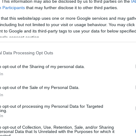
. This information may also be disclosed by us to third parties on the
IA
συλλογικά της ομάδας μας είναι να
σ
Participants
that may further disclose it to other third parties.
 προσωπικές φιλοδοξίες με σκοπό να δοθούν
07
 that this website/app uses one or more Google services and may gath
»
including but not limited to your visit or usage behaviour. You may click 
Ν
e
 to Google and its third-party tags to use your data for below specifi
ε
ogle consent section.
τ
ε
π
l Data Processing Opt Outs
ο
07
o opt-out of the Sharing of my personal data.
In
Κ
α
o opt-out of the Sale of my Personal Data.
Α
δ
In
ε
δ
to opt-out of processing my Personal Data for Targeted
σ
ing.
In
07
o opt-out of Collection, Use, Retention, Sale, and/or Sharing
Μ
gle News
ersonal Data that Is Unrelated with the Purposes for which it
δ
lected.