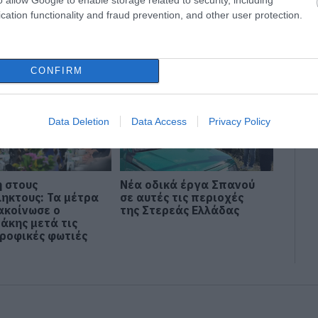
α, είναι έγκλημα
cation functionality and fraud prevention, and other user protection.
 και
ζόμενο
CONFIRM
Data Deletion
Data Access
Privacy Policy
η στους
Νέα οδικά έργα Σπανού
ηκτους: Τα μέτρα
σε αυτές τις περιοχές
ακοίνωσε ο
της Στερεάς Ελλάδας
άκης μετά τις
ροφικές φωτιές