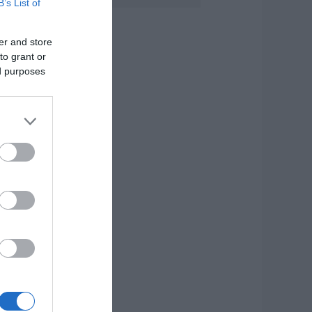
B’s List of
την Κύμη
.08.2026 | 15:30
er and store
to grant or
έα αποκάλυψη του
vima: Αυτές οι
ed purposes
θελοντικές ομάδες
ης Εύβοιας
νισχύονται με
υροσβεστικά
χήματα
.08.2026 | 15:15
ωνσταντοπούλου
πό τη Βοιωτία:
υτό που συμβαίνει
εν είναι ατύχημα,
ίναι έγκλημα
ιαρκές και
υνεχιζόμενο
.08.2026 | 15:00
εγάλη προσοχή
ρόμος έχει γεμίσει