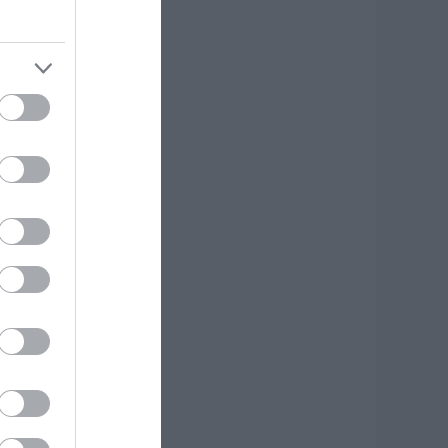
ε λάδια στην
ύβοια
.08.2026 | 14:45
ότε θα πληρωθούν
ι συντάξεις
επτεμβρίου 2026
.08.2026 | 14:30
λίψη στην Εύβοια:
υναίκα έχασε την
ωή της
.08.2026 | 14:15