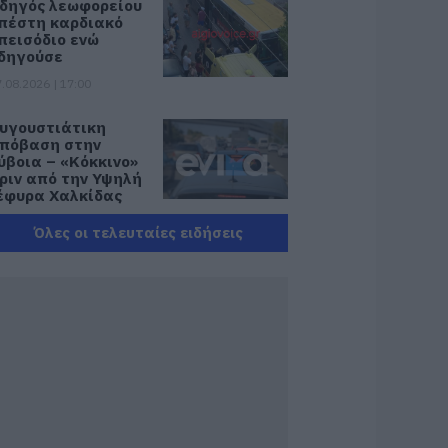
δηγός λεωφορείου
πέστη καρδιακό
πεισόδιο ενώ
δηγούσε
.08.2026 | 17:00
υγουστιάτικη
πόβαση στην
ύβοια – «Κόκκινο»
ριν από την Υψηλή
έφυρα Χαλκίδας
.08.2026 | 16:45
Όλες οι τελευταίες ειδήσεις
νδρας απειλούσε
α πέσει από το
παλκόνι
.08.2026 | 16:30
ιακοπές στην
άρυστο: Το Χωνί
ίναι ο προορισμός
ια αυθεντικές
λληνικές γεύσεις