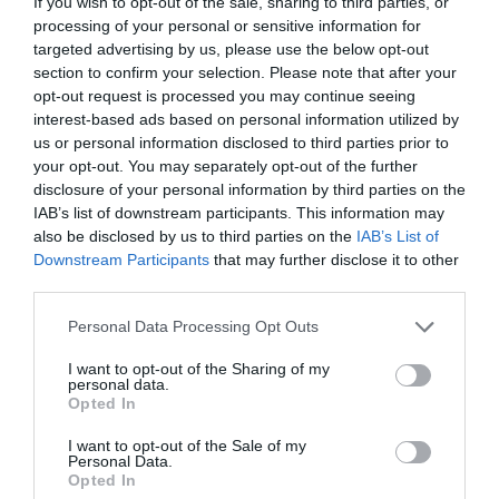
If you wish to opt-out of the sale, sharing to third parties, or
processing of your personal or sensitive information for
Σκύρος: Επέστρεψαν στην Εύβοια
οι πυροσβέστες που έδωσαν μάχη
targeted advertising by us, please use the below opt-out
με τις φλόγες – Έφτασαν στην
section to confirm your selection. Please note that after your
Κύμη
opt-out request is processed you may continue seeing
07.08.2026 | 15:30
interest-based ads based on personal information utilized by
us or personal information disclosed to third parties prior to
Νέα αποκάλυψη του evima: Αυτές
your opt-out. You may separately opt-out of the further
οι εθελοντικές ομάδες της
disclosure of your personal information by third parties on the
Στήριξη στους
Νέα οδικά έργα
Εύβοιας ενισχύονται με
πυρόπληκτους: Τα
Σπανού σε αυτές τις
IAB’s list of downstream participants. This information may
πυροσβεστικά οχήματα
μέτρα που ανακοίνωσε
περιοχές της Στερεάς
also be disclosed by us to third parties on the
IAB’s List of
07.08.2026 | 15:15
ο Μητσοτάκης μετά τις
Ελλάδας
Downstream Participants
that may further disclose it to other
καταστροφικές φωτιές
third parties.
Κωνσταντοπούλου από τη
Βοιωτία: Αυτό που συμβαίνει δεν
Please note that this website/app uses one or more Google
Personal Data Processing Opt Outs
είναι ατύχημα, είναι έγκλημα
services and may gather and store information including but
διαρκές και συνεχιζόμενο
not limited to your visit or usage behaviour. You may click to
I want to opt-out of the Sharing of my
07.08.2026 | 15:00
personal data.
grant or deny consent to Google and its third-party tags to
Opted In
use your data for below specified purposes in below Google
consent section.
I want to opt-out of the Sale of my
Personal Data.
Opted In