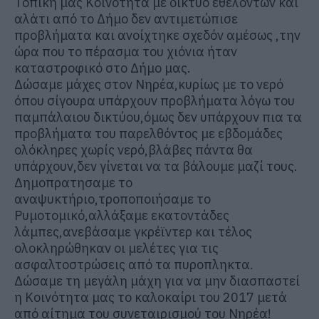
Τοπική μας Κοινότητα με δίκτυο εθελοντών και
αλάτι από το Δήμο δεν αντιμετώπισε
προβλήματα και ανοίχτηκε σχεδόν αμέσως ,την
ώρα που το πέρασμα του χιόνια ήταν
καταστροφικό στο Δήμο μας.
Δώσαμε μάχες στον Νηρέα,κυρίως με το νερό
όπου σίγουρα υπάρχουν προβλήματα λόγω του
παμπάλαιου δικτύου,όμως δεν υπάρχουν πια τα
προβλήματα του παρελθόντος με εβδομάδες
ολόκληρες χωρίς νερό,βλάβες πάντα θα
υπάρχουν,δεν γίνεται να τα βάλουμε μαζί τους.
Δημοπρατησαμε το
αναψυκτήριο,τροποποιήσαμε το
Ρυμοτομικό,αλλάξαμε εκατοντάδες
λάμπες,ανεβάσαμε γκρέϊντερ και τέλος
ολοκληρώθηκαν οι μελέτες για τις
ασφαλτοστρώσεις από τα πυροπληκτα.
Δώσαμε τη μεγάλη μάχη για να μην διασπαστεί
η Κοινότητα μας το καλοκαίρι του 2017 μετά
από αίτημα του συνεταιρισμού του Νηρέα!