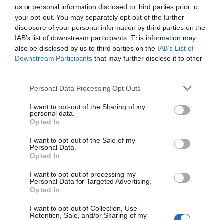
us or personal information disclosed to third parties prior to
Ακολουθήστε το evima.gr στο
Google News
your opt-out. You may separately opt-out of the further
disclosure of your personal information by third parties on the
Διαβάστε όλες τις
ειδήσεις για την Εύβοια
IAB’s list of downstream participants. This information may
also be disclosed by us to third parties on the
IAB’s List of
Διαβάστε όλες τις
τελευταίες ειδήσεις
για την
Downstream Participants
that may further disclose it to other
Ελλάδα
και τον
Κόσμο
στο
evima.gr
third parties.
Please note that this website/app uses one or more Google
Personal Data Processing Opt Outs
ΡΟΗ ΕΙΔΗΣΕΩΝ
services and may gather and store information including but
not limited to your visit or usage behaviour. You may click to
I want to opt-out of the Sharing of my
personal data.
grant or deny consent to Google and its third-party tags to
Φωτιά στη Σκύρο: Δύσκολη νύχτα
Opted In
για την Καλαμίτσα – Νέες εικόνες
use your data for below specified purposes in below Google
και βίντεο
consent section.
I want to opt-out of the Sale of my
Personal Data.
06.08.2026 | 22:04
Opted In
Εύβοια: Με κατάνυξη και πλήθος
I want to opt-out of processing my
κόσμου η μεγάλη γιορτή στους
Personal Data for Targeted Advertising.
Ωρεούς – Παρών ο Θανάσης
Opted In
Ζεμπίλης
I want to opt-out of Collection, Use,
06.08.2026 | 22:00
Retention, Sale, and/or Sharing of my