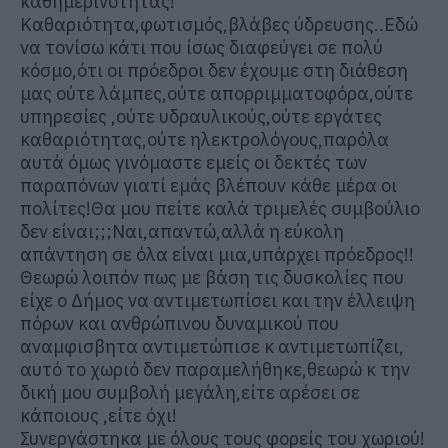
καθημερινότητας!
Καθαριότητα,φωτισμός,βλάβες ύδρευσης..Εδώ
να τονίσω κάτι που ίσως διαφεύγει σε πολύ
κόσμο,ότι οι πρόεδροι δεν έχουμε στη διάθεση
μας ούτε λάμπες,ούτε απορριμματοφόρα,ούτε
υπηρεσίες ,ούτε υδραυλικούς,ούτε εργάτες
καθαριότητας,ούτε ηλεκτρολόγους,παρόλα
αυτά όμως γινόμαστε εμείς οι δεκτές των
παραπόνων γιατί εμάς βλέπουν κάθε μέρα οι
πολίτες!Θα μου πείτε καλά τριμελές συμβούλιο
δεν είναι;;;Ναι,απαντώ,αλλά η εύκολη
απάντηση σε όλα είναι μια,υπάρχει πρόεδρος!!
Θεωρώ λοιπόν πως με βάση τις δυσκολίες που
είχε ο Δήμος να αντιμετωπίσει και την έλλειψη
πόρων και ανθρώπινου δυναμικού που
αναμφισβητα αντιμετώπισε κ αντιμετωπίζει,
αυτό το χωριό δεν παραμελήθηκε,θεωρώ κ την
δική μου συμβολή μεγάλη,είτε αρέσει σε
κάποιους ,είτε όχι!
Συνεργάστηκα με όλους τους φορείς του χωριού!