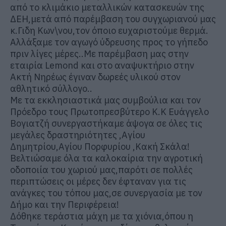
από το κλιμάκιο μεταλλικών κατασκευών της
ΔΕΗ,μετά από παρέμβαση του συγχωριανού μας
κ.Γιδη Κων\νου,τον όποιο ευχαριστούμε θερμά.
Αλλάξαμε τον αγωγό ύδρευσης προς το γήπεδο
πριν λίγες μέρες..Με παρέμβαση μας στην
εταιρία Lemond και στο αναψυκτήριο στην
Ακτή Νηρέως έγιναν δωρεές υλικού στον
αθλητικό σύλλογο..
Με τα εκκλησιαστικά μας συμβούλια και τον
Πρόεδρο τους Πρωτοπρεσβύτερο Κ.Κ Ευάγγελο
Βογιατζή συνεργαστήκαμε άψογα σε όλες τις
μεγάλες δραστηριότητες ,Αγίου
Δημητρίου,Αγίου Πορφυρίου ,Κακή Σκάλα!
Βελτιώσαμε όλα τα καλοκαίρια την αγροτική
οδοποιία του χωριού μας,παρότι σε πολλές
περιπτώσεις οι μέρες δεν έφταναν για τις
ανάγκες του τόπου μας,σε συνεργασία με τον
Δήμο και την Περιφέρεια!
Δόθηκε τεράστια μάχη με τα χιόνια,όπου η