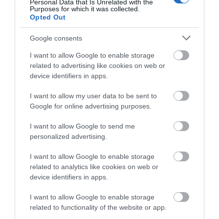
Personal Data that Is Unrelated with the
Συντάξεις Σεπτεμβρίου 2026:
Purposes for which it was collected.
Πότε πληρώνονται οι δικαιούχοι –
Opted Out
Οι ημερομηνίες του e-ΕΦΚΑ
Google consents
06.08.2026 | 21:40
I want to allow Google to enable storage
Σοκ στην Εύβοια με την κοπέλα
related to advertising like cookies on web or
που έπεσε από την γέφυρα: Τα
device identifiers in apps.
νεότερα για την υγεία της
06.08.2026 | 21:20
I want to allow my user data to be sent to
Google for online advertising purposes.
Νεότερα για τη Φωτιά στη Σκύρο:
Κινδύνευσε κτηνοτροφική μονάδα
I want to allow Google to send me
– Νέο βίντεο
personalized advertising.
06.08.2026 | 21:00
I want to allow Google to enable storage
Καφές: Τα οφέλη της μέτριας
related to analytics like cookies on web or
κατανάλωσης σύμφωνα με ειδικό
device identifiers in apps.
στο μικροβίωμα του εντέρου
06.08.2026 | 21:00
Όλες οι τελευταίες ειδήσεις
I want to allow Google to enable storage
related to functionality of the website or app.
«Ανάσα» για τους αγρότες στην