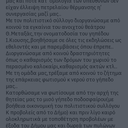
μας και ποτέ κατ’ ομολογία των υπευθύνων δεν
είχαν έλλειψη πετρελαίου θέρμανσης η’
συνεργασίας μαζί μας..
Με τον πολιτιστικό σύλλογο διοργανώσαμε από
κοινού τα εγκαίνια του ανοιχτού θεάτρου
Θ.Μεταξάς,την ονοματοδοσία του γηπέδου
Ι.Κιουσης,βοηθήσαμε σε όλες τις εκδηλώσεις ως
εθελοντές και με παρεμβάσεις όπου έπρεπε..
Διοργανώσαμε από κοινού δραστηριότητες
όπως ο καθαρισμός των δρόμων του χωριού το
περασμένο καλοκαίρι,καθαρισμός ακτών κτλ..
Με τη ομάδα μας,τρέξαμε από κοινού το ζήτημα
της επάρκειας φωτισμού κ νερού στο γήπεδο
μας..
Κατορθώσαμε να φωτίσουμε από την αρχή της
θητείας μας το μισό γήπεδο ποδοσφαίρου(με
βοήθεια οικονομική του πολιτιστικού συλλόγου
Κ προβολείς από το Δήμο) και πριν λίγο καιρό
ολοκληρωτικά με τοποθέτηση προβολέων με
έξοδα του Δήμου μας και δωρεά των πυλώνων