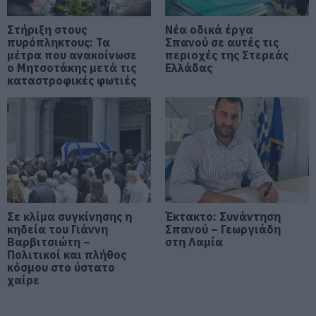
06.08.2026 | 19:40
Στήριξη στους
Νέα οδικά έργα
πυρόπληκτους: Τα
Σπανού σε αυτές τις
μέτρα που ανακοίνωσε
Φωτιά στη Σκύρο: Συνεχίζει να
περιοχές της Στερεάς
καίει στο Νησί, συγκλονιστική
ο Μητσοτάκης μετά τις
Ελλάδας
μαρτυρία – Νέες εικόνες και
καταστροφικές φωτιές
βίντεο
06.08.2026 | 19:40
Ξεκινάει τεράστιο έργο αξίας
2.425.000€ στην Εύβοια – Δείτε
πού
06.08.2026 | 19:20
Ο μεγαλύτερος αυτοκινητόδρομος
Σε κλίμα συγκίνησης η
Έκτακτο: Συνάντηση
της Ευρώπης κατασκευάζεται
κηδεία του Γιάννη
Σπανού – Γεωργιάδη
στην Ελλάδα – Πού θα γίνει
Βαρβιτσιώτη –
στη Λαμία
Πολιτικοί και πλήθος
06.08.2026 | 19:00
κόσμου στο ύστατο
χαίρε
Συγκίνηση στην Εύβοια: Νέοι από
τη Ρουμανία συνόδευσαν την Ιερή
Εικόνα