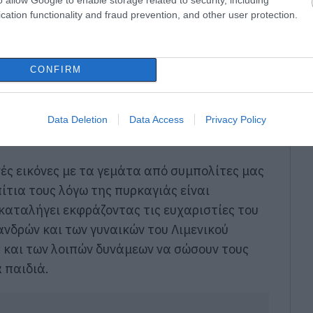
cation functionality and fraud prevention, and other user protection.
CONFIRM
Data Deletion
Data Access
Privacy Policy
νές εικόνες με τα γεμάτα από συμπολίτες μας
ίτια τους λόγω της πυρκαγιάς είναι
καταλήγει εκφράζοντας τις ευχαριστίες του
ανδρών και των γυναικών του Λιμενικού
και των λοιπών δυνάμεων να σώσουν τους
 παιδιά.