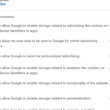
–
Out
άλλα τραγικά ναυάγια στις θάλασσές μας”
Σ
06
consents
ς που βιώνουμε ως μια ανείπωτη τραγωδία
ς νότιας Εύβοιας, ο
Μίλτος Χατζηγιαννάκης
Φ
o allow Google to enable storage related to advertising like cookies on
Σ
evice identifiers in apps.
πους πνιγμένους μεταξύ των οποίων,
σ
σ
νει πως είναι πραγματικά τραγικό αυτό που
o allow my user data to be sent to Google for online advertising
μ
τελεί άλλη μία είδηση στην καθημερινότητά
ε
s.
06
to allow Google to send me personalized advertising.
 κανονικότητα των θαλασσοπνιγμένων
Ξ
έ
o allow Google to enable storage related to analytics like cookies on
ιγμένων παιδιών” υπογραμμίζει και
2
evice identifiers in apps.
Ε
υμε την ουσία αν δεν σκεφτόμαστε ότι θα
o allow Google to enable storage related to functionality of the website
06
μάς σε αυτή τη θέση.
o allow Google to enable storage related to personalization.
o allow Google to enable storage related to security, including