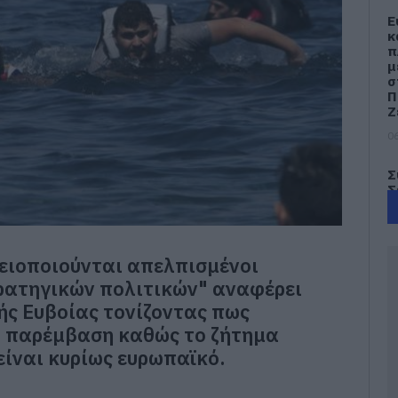
Ε
κ
π
μ
σ
Π
Ζ
06
Σ
Σ
Π
ο
η
Ε
λειοποιούνται απελπισμένοι
06
ρατηγικών πολιτικών" αναφέρει
ής Ευβοίας τονίζοντας πως
Σ
τ
ή παρέμβαση καθώς το ζήτημα
έ
είναι κυρίως ευρωπαϊκό.
γ
γ
06