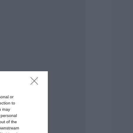
εότερα για τη
ωτιά στη Σκύρο:
ινδύνευσε
τηνοτροφική
ονάδα – Νέο βίντεο
.08.2026 | 21:00
αφές: Τα οφέλη
ης μέτριας
ατανάλωσης
ύμφωνα με ειδικό
το μικροβίωμα του
ντέρου
.08.2026 | 21:00
sonal or
Ανάσα» για τους
ection to
γρότες στην
ou may
ύβοια:
λοκληρώθηκε
 personal
εγάλο έργο
out of the
 downstream
.08.2026 | 20:40