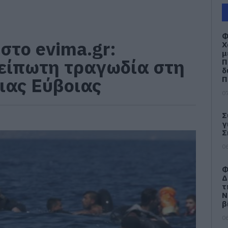
Φ
στο evima.gr:
Χ
μ
είπωτη τραγωδία στη
Π
δ
ιας Εύβοιας
Π
07
Σ
γ
Σ
06
Φ
Δ
τ
Ν
β
06