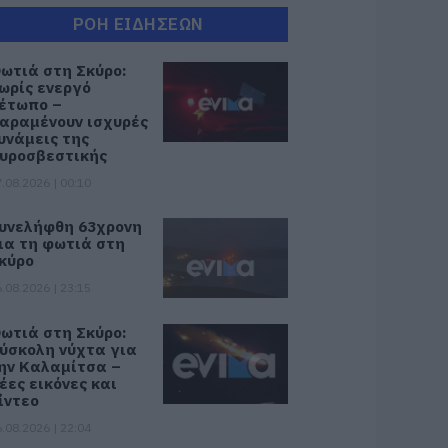
ΡΟΗ ΕΙΔΗΣΕΩΝ
ωτιά στη Σκύρο:
ωρίς ενεργό
έτωπο –
αραμένουν ισχυρές
υνάμεις της
υροσβεστικής
.08.2026 | 00:10
υνελήφθη 63χρονη
ια τη φωτιά στη
κύρο
.08.2026 | 23:15
ωτιά στη Σκύρο:
ύσκολη νύχτα για
ην Καλαμίτσα –
έες εικόνες και
ίντεο
.08.2026 | 22:04