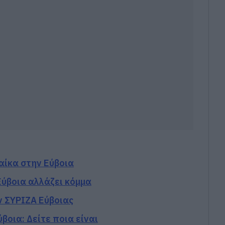
αίκα στην Εύβοια
ύβοια αλλάζει κόμμα
 ΣΥΡΙΖΑ Εύβοιας
βοια: Δείτε ποια είναι