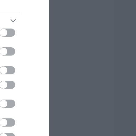
 Βίντεο από τη
ύμη
.08.2026 | 19:40
ωτιά στη Σκύρο:
υνεχίζει να καίει
το Νησί,
υγκλονιστική
αρτυρία – Νέες
ικόνες και βίντεο
.08.2026 | 19:40
εκινάει τεράστιο
ργο αξίας
.425.000€ στην
ύβοια – Δείτε πού
.08.2026 | 19:20