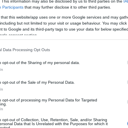
. This information may also be disclosed by us to third parties on the
IA
Participants
that may further disclose it to other third parties.
Ο
τ
 that this website/app uses one or more Google services and may gath
τ
θ
including but not limited to your visit or usage behaviour. You may click 
μ
 to Google and its third-party tags to use your data for below specifi
ogle consent section.
06
ούνται απελπισμένοι άνθρωποι λόγω των
Θ
l Data Processing Opt Outs
έρει χαρακτηριστικά τονίζοντας πως
Έ
3
βαση καθώς το ζήτημα δεν είναι
τ
o opt-out of the Sharing of my personal data.
ωπαϊκό.
α
In
06
α προχωρήσει προς αυτήν την κατεύθυνση. Να
o opt-out of the Sale of my Personal Data.
Ν
 νόμιμες και ασφαλείς οδούς, να απαιτήσει
In
σ
αναγνωρίζοντας πως αυτό δεν είναι εύκολο
Τ
to opt-out of processing my Personal Data for Targeted
α
ing.
 πιέσουμε την αδιαφορούσα, όπως την
In
06
o opt-out of Collection, Use, Retention, Sale, and/or Sharing
Έ
ersonal Data that Is Unrelated with the Purposes for which it
υρκικό αλλά ευρωτουρκικό και αυτό πρέπει να
κ
lected.