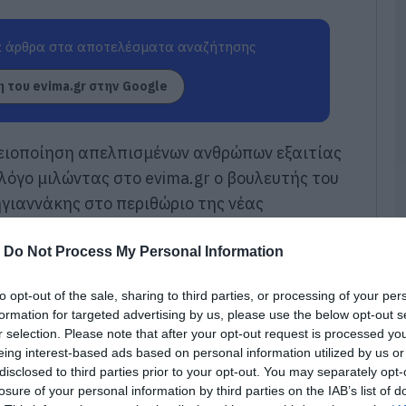
Ν
 άρθρα στα αποτελέσματα αναζήτησης
Φ
Κ
κ
 του evima.gr στην Google
μ
06
λειοποίηση απελπισμένων ανθρώπων εξαιτίας
Κ
λόγο μιλώντας στο evima.gr o βουλευτής του
τ
κ
γιαννάκης στο περιθώριο της νέας
σ
σ
κτυλίσσεται στο νησί μας.
ε
-
Do Not Process My Personal Information
06
to opt-out of the sale, sharing to third parties, or processing of your per
«
formation for targeted advertising by us, please use the below opt-out s
α
r selection. Please note that after your opt-out request is processed y
Ε
Ο
eing interest-based ads based on personal information utilized by us or
μ
disclosed to third parties prior to your opt-out. You may separately opt-
losure of your personal information by third parties on the IAB’s list of
06