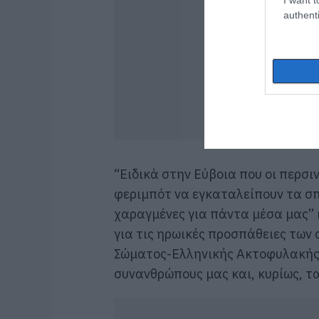
authenti
“Ειδικά στην Εύβοια που οι περσι
φεριμπότ να εγκαταλείπουν τα σπ
χαραγμένες για πάντα μέσα μας” 
για τις ηρωικές προσπάθειες των 
Σώματος-Ελληνικής Ακτοφυλακής 
συνανθρώπους μας και, κυρίως, τα