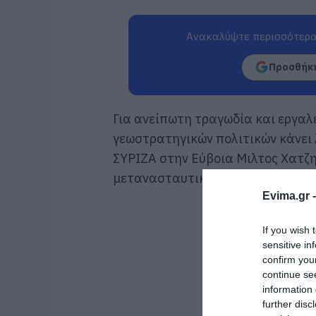
Ανακαλύψτε περισσότερα
Προσθήκη
Για ανείπωτη τραγωδία και εργα
γεωστρατηγικών πολιτικών κάνει 
ΣΥΡΙΖΑ στην Εύβοια Μιλτος Χατζη
μετανασταυτικής τραγωδίας που ε
Evima.gr 
If you wish 
sensitive in
confirm you
continue se
information 
further disc