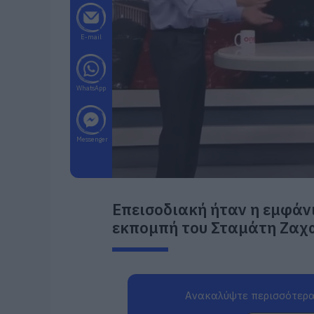
E-mail
WhatsApp
Messenger
Επεισοδιακή ήταν η εμφάνι
εκπομπή του Σταμάτη Ζαχα
Ανακαλύψτε περισσότερα