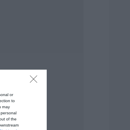
arket Pass: Νέος
ύκλος από το
θινόπωρο του 2026
 Πότε αναμένονται
ι πληρωμές
.08.2026 | 15:20
ύβοια: Έργα
δοποιίας 2,4 εκατ.
υρώ – Ποιοι δρόμοι
λλάζουν
.08.2026 | 15:00
ουρισμός για Όλους
026-2027: Ποιοι
άνουν αίτηση
ήμερα – Έως 600
sonal or
υρώ η επιδότηση
ection to
.08.2026 | 14:40
ou may
 personal
κτακτα μέτρα και
out of the
παγορεύσεις
 downstream
ήμερα στην Εύβοια