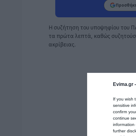
Προσθήκη
Η συζήτηση του υποψηφίου του Π
τα πρώτα λεπτά, καθώς συζητούσα
ακρίβειας.
Evima.gr 
If you wish 
sensitive in
confirm you
continue se
information 
further disc