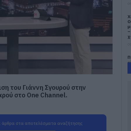
09
Χ
Ο
μ
–
χ
09
Π
«
Κ
α
ώ
09
ση του Γιάννη Σγουρού στην
ρού στο One Channel.
Ν
π
Ε
ά
09
 άρθρα στα αποτελέσματα αναζήτησης