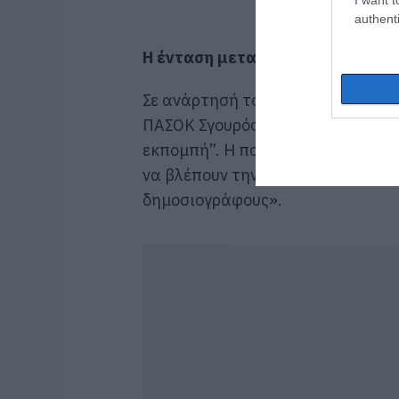
authenti
Η ένταση μεταξύ του Σταμάτη Ζα
Σε ανάρτησή του ο παρουσιαστής 
ΠΑΣΟΚ Σγουρός είπε -με νόημα- ότ
εκπομπή”. Η πολιτική τού “ξέρεις 
να βλέπουν την εκπομπή και να πά
δημοσιογράφους».