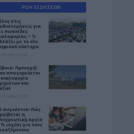
ΡΟΗ ΕΙΔΗΣΕΩΝ
έλος στις
αθυστερήσεις για
ις πινακίδες
υκλοφορίας – Τι
λλάζει με το νέο
ηφιακό σύστημα
.08.2026 | 17:20
ύβοια: Προσοχή!
ου απαγορεύεται
 κυκλοφορία
χημάτων και
εζών
.08.2026 | 17:00
5 Αυγούστου: Πώς
μείβεται η
ποχρεωτική αργία
 Τι ισχύει για τους
ργαζόμενους