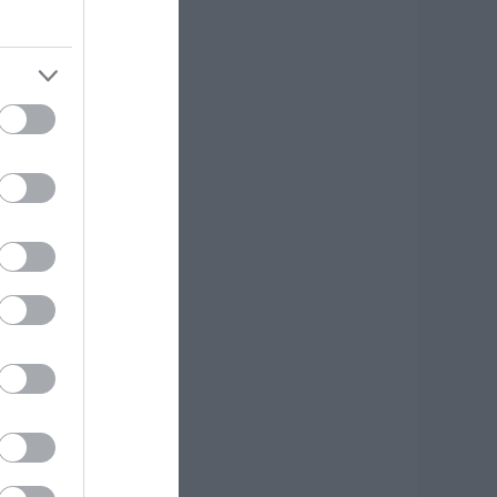
.08.2026 | 13:20
ανικός σε λιμάνι
ης Εύβοιας με
7χρονο άνδρα
.08.2026 | 13:00
ανσέληνος
υγούστου 2026: Η
ερική έκλειψη και
α εντυπωσιακά
αινόμενα στον
υρανό
.08.2026 | 12:40