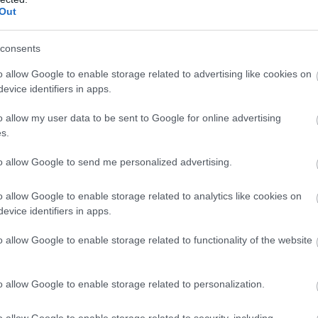
09
Out
Π
τ
consents
3
o allow Google to enable storage related to advertising like cookies on
09
evice identifiers in apps.
Π
o allow my user data to be sent to Google for online advertising
Α
s.
μ
τ
φ
to allow Google to send me personalized advertising.
ο
09
o allow Google to enable storage related to analytics like cookies on
evice identifiers in apps.
o allow Google to enable storage related to functionality of the website
o allow Google to enable storage related to personalization.
o allow Google to enable storage related to security, including