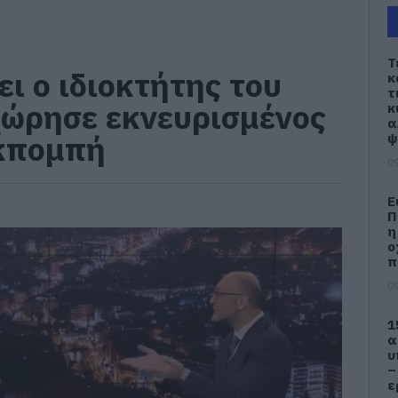
Τ
ι ο ιδιοκτήτης του
κ
τ
χώρησε εκνευρισμένος
κ
α
εκπομπή
ψ
09
Ε
Π
η
ο
π
09
1
α
υ
–
ε