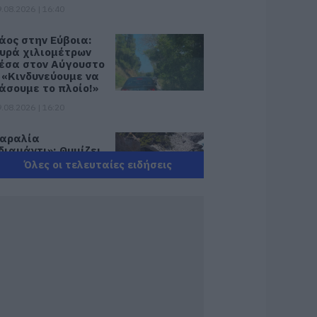
.08.2026 | 16:40
άος στην Εύβοια:
υρά χιλιομέτρων
έσα στον Αύγουστο
 «Κινδυνεύουμε να
άσουμε το πλοίο!»
.08.2026 | 16:20
αραλία
διαμάντι»: Θυμίζει
ουφονήσια και
Όλες οι τελευταίες ειδήσεις
πέχει μόλις 1,5
ρα από την Αθήνα
.08.2026 | 16:00
έα τραγωδία σε
αραλία της
ύβοιας: Πέθανε
νδρας
.08.2026 | 15:40