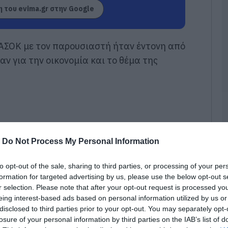
M
 του evima.gr στην Google
κ
φ
–
ο
ΑΣΟΚ με τον παρουσιαστή ήταν έντονη από
09
ν για την οικονομία και το θέμα της
Ε
ο
ε
α
09
Τ
-
Do Not Process My Personal Information
2
κ
σ
to opt-out of the sale, sharing to third parties, or processing of your per
ε
formation for targeted advertising by us, please use the below opt-out s
09
r selection. Please note that after your opt-out request is processed y
eing interest-based ads based on personal information utilized by us or
Έ
disclosed to third parties prior to your opt-out. You may separately opt-
α
losure of your personal information by third parties on the IAB’s list of
σ