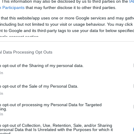
. This information may also be disclosed by us to third parties on the
IA
–
Participants
that may further disclose it to other third parties.
09
οι τόνοι συνέχιζαν να είναι υψηλοί ο κ.
 that this website/app uses one or more Google services and may gath
έλετε να κάνουμε μια νέα αρχή, μην
e
including but not limited to your visit or usage behaviour. You may click 
Π
 to Google and its third-party tags to use your data for below specifi
π
ogle consent section.
τ
 απάντησε: «Μην μου λέτε τώρα
09
l Data Processing Opt Outs
Κ
o opt-out of the Sharing of my personal data.
Ε
γουρός αποφάσισε να αποχωρήσει. «Ευχαριστώ
τ
In
στη διεύθυνσή σας. Παπατζήδες εγώ δεν
Λ
κ
ουρός.
α
o opt-out of the Sale of my Personal Data.
In
09
 ήρθε εδώ να τσακωθεί», σχολίασε ο κ.
to opt-out of processing my Personal Data for Targeted
: «Είσαι προκλητικός, δεν τιμάς το
Σ
ing.
Δ
In
».
χ
χ
o opt-out of Collection, Use, Retention, Sale, and/or Sharing
χ
 κ. Ζαχαρός.
ersonal Data that Is Unrelated with the Purposes for which it
lected.