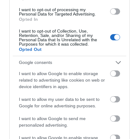
Μπορείς να προσπεράσεις
I want to opt-out of processing my
περιπολικό; Η απάντηση που
Personal Data for Targeted Advertising.
λίγοι οδηγοί γνωρίζουν
Opted In
09.08.2026 | 18:40
I want to opt-out of Collection, Use,
Retention, Sale, and/or Sharing of my
Εύβοια: Όλο το χωριό ενώνεται
Personal Data that Is Unrelated with the
για το «στιφάδο της Παναγίας» –
Purposes for which it was collected.
Το έθιμο που συνεχίζεται
Opted Out
09.08.2026 | 18:20
Google consents
Οι χώρες με τους περισσότερους
I want to allow Google to enable storage
ηλικιωμένους – Σε ποια θέση
related to advertising like cookies on web or
βρίσκεται η Ελλάδα
device identifiers in apps.
09.08.2026 | 18:00
I want to allow my user data to be sent to
Χαμός με πασίγνωστο
Google for online advertising purposes.
τραγουδιστή στην Εύβοια – Δείτε
τι έγινε
I want to allow Google to send me
09.08.2026 | 17:40
personalized advertising.
Τέλος στις καθυστερήσεις για τις
I want to allow Google to enable storage