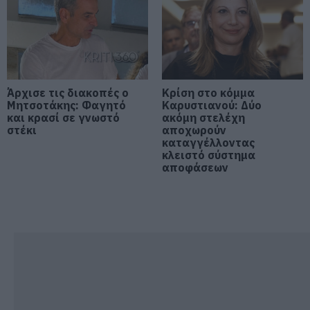
Έως 600 ευρώ η επιδότηση
09.08.2026 | 14:40
Έκτακτα μέτρα και απαγορεύσεις
σήμερα στην Εύβοια – Μεγάλη
προσοχή!
Άρχισε τις διακοπές ο
Κρίση στο κόμμα
09.08.2026 | 14:20
Μητσοτάκης: Φαγητό
Καρυστιανού: Δύο
και κρασί σε γνωστό
ακόμη στελέχη
e-ΕΦΚΑ και ΔΥΠΑ: Ποιοι
στέκι
αποχωρούν
δικαιούχοι πληρώνονται έως τις
καταγγέλλοντας
14 Αυγούστου
κλειστό σύστημα
αποφάσεων
09.08.2026 | 14:00