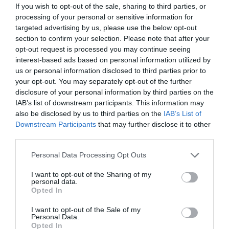
If you wish to opt-out of the sale, sharing to third parties, or
Στην ΑΑΔΕ ο Μητσοτάκης για το myAGRO – Τι
processing of your personal or sensitive information for
targeted advertising by us, please use the below opt-out
δήλωσε
section to confirm your selection. Please note that after your
Στήριξη στους πυρόπληκτους: Τα μέτρα που
opt-out request is processed you may continue seeing
interest-based ads based on personal information utilized by
ανακοίνωσε ο Μητσοτάκης μετά τις
us or personal information disclosed to third parties prior to
καταστροφικές φωτιές
your opt-out. You may separately opt-out of the further
disclosure of your personal information by third parties on the
IAB’s list of downstream participants. This information may
Ακολουθήστε το evima.gr στο
Google News
also be disclosed by us to third parties on the
IAB’s List of
Downstream Participants
that may further disclose it to other
Διαβάστε όλες τις
ειδήσεις για την Εύβοια
third parties.
Διαβάστε όλες τις
τελευταίες ειδήσεις
για την
Please note that this website/app uses one or more Google
Personal Data Processing Opt Outs
Ελλάδα
και τον
Κόσμο
στο
evima.gr
services and may gather and store information including but
not limited to your visit or usage behaviour. You may click to
I want to opt-out of the Sharing of my
personal data.
TAGS:
ΒΟΥΛΗ
ΚΥΡΙΑΚΟΣ ΜΗΤΣΟΤΑΚΗΣ
ΝΔ
grant or deny consent to Google and its third-party tags to
Opted In
ΣΥΝΕΔΡΕΙΟ
ΣΥΝΤΑΓΜΑΤΙΚΗ ΑΝΑΘΕΩΡΗΣΗ
use your data for below specified purposes in below Google
consent section.
I want to opt-out of the Sale of my
ΡΟΗ ΕΙΔΗΣΕΩΝ
Personal Data.
Opted In