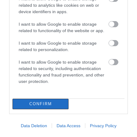
πινακίδες κυκλοφορίας – Τι
related to analytics like cookies on web or
αλλάζει με το νέο ψηφιακό
device identifiers in apps.
σύστημα
09.08.2026 | 17:20
I want to allow Google to enable storage
related to functionality of the website or app.
Εύβοια: Προσοχή! Που
απαγορεύεται η κυκλοφορία
I want to allow Google to enable storage
οχημάτων και πεζών
related to personalization.
09.08.2026 | 17:00
Όλες οι τελευταίες ειδήσεις
I want to allow Google to enable storage
15 Αυγούστου: Πώς αμείβεται η
related to security, including authentication
υποχρεωτική αργία – Τι ισχύει
functionality and fraud prevention, and other
για τους εργαζόμενους
ΠΕΡΙΣΣΟΤΕΡΑ ΑΠΟ ΠΟΛΙΤΙΚΗ
user protection.
09.08.2026 | 16:40
Χάος στην Εύβοια: Ουρά
χιλιομέτρων μέσα στον Αύγουστο
CONFIRM
– «Κινδυνεύουμε να χάσουμε το
πλοίο!»
09.08.2026 | 16:20
Data Deletion
Data Access
Privacy Policy
Παραλία «διαμάντι»: Θυμίζει