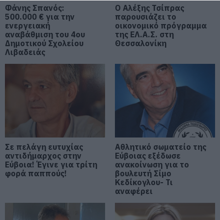
Κουφονήσια και απέχει μόλις 1,5
Φάνης Σπανός:
Ο Αλέξης Τσίπρας
ώρα από την Αθήνα
500.000 € για την
παρουσιάζει το
ενεργειακή
οικονομικό πρόγραμμα
09.08.2026 | 16:00
αναβάθμιση του 4ου
της ΕΛ.Α.Σ. στη
Δημοτικού Σχολείου
Θεσσαλονίκη
Νέα τραγωδία σε παραλία της
Λιβαδειάς
Εύβοιας: Πέθανε άνδρας
09.08.2026 | 15:40
Market Pass: Νέος κύκλος από το
φθινόπωρο του 2026 – Πότε
αναμένονται οι πληρωμές
09.08.2026 | 15:20
Σε πελάγη ευτυχίας
Αθλητικό σωματείο της
Εύβοια: Έργα οδοποιίας 2,4 εκατ.
αντιδήμαρχος στην
Εύβοιας εξέδωσε
ευρώ – Ποιοι δρόμοι αλλάζουν
Εύβοια! Έγινε για τρίτη
ανακοίνωση για το
φορά παππούς!
βουλευτή Σίμο
09.08.2026 | 15:00
Κεδίκογλου- Τι
αναφέρει
Τουρισμός για Όλους 2026-2027:
Ποιοι κάνουν αίτηση σήμερα –