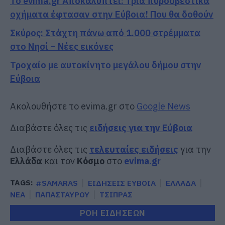
Το evima.gr Αποκαλύπτει: Τρία πυροσβεστικά
οχήματα έφτασαν στην Εύβοια! Που θα δοθούν
Σκύρος: Στάχτη πάνω από 1.000 στρέμματα
στο Νησί – Νέες εικόνες
Τροχαίο με αυτοκίνητο μεγάλου δήμου στην
Εύβοια
Ακολουθήστε το evima.gr στο
Google News
Διαβάστε όλες τις
ειδήσεις για την Εύβοια
Διαβάστε όλες τις
τελευταίες ειδήσεις
για την
Ελλάδα
και τον
Κόσμο
στο
evima.gr
TAGS:
#SAMARAS
ΕΙΔΗΣΕΙΣ ΕΥΒΟΙΑ
ΕΛΛΑΔΑ
ΝΕΑ
ΠΑΠΑΣΤΑΥΡΟΥ
ΤΣΙΠΡΑΣ
ΡΟΗ ΕΙΔΗΣΕΩΝ