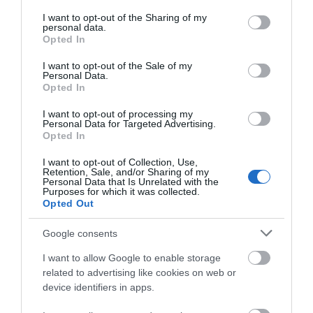
καλοκαιριού για φωτιές
services and may gather and store information including but
Στην ΑΑΔΕ ο
Φωτιά στη Δυτική
not limited to your visit or usage behaviour. You may click to
I want to opt-out of the Sharing of my
07.08.2026 | 12:00
Μητσοτάκης για το
Αττική: Αυτά είναι τα
personal data.
grant or deny consent to Google and its third-party tags to
myAGRO – Τι δήλωσε
μέτρα ενίσχυσης των
Opted In
use your data for below specified purposes in below Google
πυρόπληκτων
Χωρίς νερό τώρα περιοχές της
consent section.
Χαλκίδας
I want to opt-out of the Sale of my
Personal Data.
07.08.2026 | 11:45
Opted In
I want to opt-out of processing my
Personal Data for Targeted Advertising.
Δελφίνια κολυμπούν δίπλα σε
Opted In
σκάφος τουριστών – Δείτε βίντεο
07.08.2026 | 11:30
I want to opt-out of Collection, Use,
Retention, Sale, and/or Sharing of my
Personal Data that Is Unrelated with the
Στήριξη στους
Νέα οδικά έργα
Purposes for which it was collected.
πυρόπληκτους: Τα
Σπανού σε αυτές τις
Συναγερμός στην Εύβοια: Στιγμές
Opted Out
μέτρα που ανακοίνωσε
περιοχές της Στερεάς
αγωνίας για ιστιοφόρο με ξένους
ο Μητσοτάκης μετά τις
Ελλάδας
επιβάτες
Google consents
καταστροφικές φωτιές
07.08.2026 | 11:15
I want to allow Google to enable storage
related to advertising like cookies on web or
Έκτακτη διακοπή νερού τώρα
στην παραλία Αυλίδας
device identifiers in apps.
07.08.2026 | 11:00