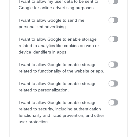
I want to allow my user data to be sent to
Google for online advertising purposes.
Η Κύμη στο επίκεντρο της
I want to allow Google to send me
γαστρονομίας – Σήμερα η μεγάλη
Σε κλίμα συγκίνησης η
Έκτακτο: Συνάντηση
έναρξη!
personalized advertising.
κηδεία του Γιάννη
Σπανού – Γεωργιάδη
07.08.2026 | 10:45
Βαρβιτσιώτη –
στη Λαμία
I want to allow Google to enable storage
Πολιτικοί και πλήθος
related to analytics like cookies on web or
κόσμου στο ύστατο
Τι είναι οι γανωματήδες και γιατί
device identifiers in apps.
χαίρε
έφτασαν σε αυτό το χωριό της
Εύβοιας;
I want to allow Google to enable storage
07.08.2026 | 10:30
related to functionality of the website or app.
I want to allow Google to enable storage
related to personalization.
I want to allow Google to enable storage
related to security, including authentication
functionality and fraud prevention, and other
user protection.