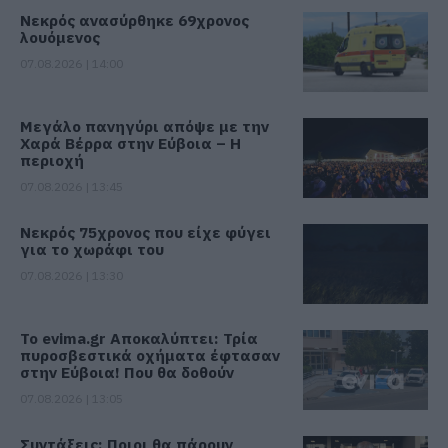
Νεκρός ανασύρθηκε 69χρονος
λουόμενος
07.08.2026 | 14:00
Μεγάλο πανηγύρι απόψε με την
Χαρά Βέρρα στην Εύβοια – Η
περιοχή
07.08.2026 | 13:45
Νεκρός 75χρονος που είχε φύγει
για το χωράφι του
07.08.2026 | 13:30
Το evima.gr Αποκαλύπτει: Τρία
πυροσβεστικά οχήματα έφτασαν
στην Εύβοια! Που θα δοθούν
07.08.2026 | 13:05
Συντάξεις: Ποιοι θα πάρουν