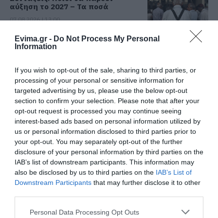
αύξηση το 2027 – Τα ποσά
07.08.2026 | 13:00
Evima.gr -
Do Not Process My Personal
Information
Σκύρος: Στάχτη πάνω από 1.000
στρέμματα στο Νησί – Νέες
εικόνες
If you wish to opt-out of the sale, sharing to third parties, or
07.08.2026 | 12:45
processing of your personal or sensitive information for
Όλες οι τελευταίες ειδήσεις
targeted advertising by us, please use the below opt-out
Πώς θα πληρωθούν όσοι
section to confirm your selection. Please note that after your
δουλέψουν στις 15 Αυγούστου
opt-out request is processed you may continue seeing
interest-based ads based on personal information utilized by
07.08.2026 | 12:30
ΠΕΡΙΣΣΟΤΕΡΑ ΑΠΟ ΠΟΛΙΤΙΚΗ
us or personal information disclosed to third parties prior to
your opt-out. You may separately opt-out of the further
Τροχαίο με αυτοκίνητο μεγάλου
disclosure of your personal information by third parties on the
δήμου στην Εύβοια
IAB’s list of downstream participants. This information may
also be disclosed by us to third parties on the
IAB’s List of
07.08.2026 | 12:15
Downstream Participants
that may further disclose it to other
third parties.
Αυτές είναι οι επικίνδυνες
Please note that this website/app uses one or more Google
εβδομάδες του ελληνικού
Personal Data Processing Opt Outs