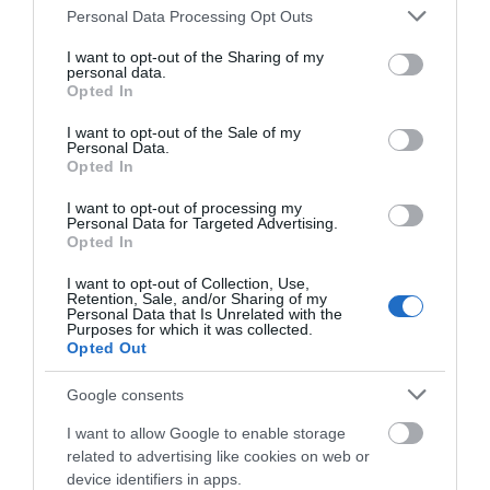
08.08.2026 | 17:40
Please note that this website/app uses one or more Google
Personal Data Processing Opt Outs
services and may gather and store information including but
Ευρυδίκη Βαλαβάνη: Οι
not limited to your visit or usage behaviour. You may click to
I want to opt-out of the Sharing of my
οικογενειακές διακοπές στην
personal data.
grant or deny consent to Google and its third-party tags to
Εύβοια! Δείτε σε ποια παραλία
Opted In
use your data for below specified purposes in below Google
08.08.2026 | 17:20
consent section.
I want to opt-out of the Sale of my
Personal Data.
Opted In
«Κόκκινος» συναγερμός στην
Σε πελάγη ευτυχίας
Αθλητικό σωματείο της
Εύβοια: Red Code αύριο Κυριακή –
αντιδήμαρχος στην
Εύβοιας εξέδωσε
Αυξημένη ετοιμότητα παντού
I want to opt-out of processing my
Εύβοια! Έγινε για τρίτη
ανακοίνωση για το
Personal Data for Targeted Advertising.
08.08.2026 | 17:00
Opted In
φορά παππούς!
βουλευτή Σίμο
Κεδίκογλου- Τι
αναφέρει
I want to opt-out of Collection, Use,
Ρόδος: Έγραψαν 80χρονη για
Retention, Sale, and/or Sharing of my
κράνος!
Personal Data that Is Unrelated with the
Purposes for which it was collected.
08.08.2026 | 16:40
Opted Out
Google consents
Θρήνος σε όλη την Εύβοια για τον
επιχειρηματία που έφυγε απο
I want to allow Google to enable storage
την ζωή
related to advertising like cookies on web or
08.08.2026 | 16:20
device identifiers in apps.