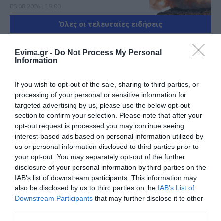
08.08.2026 | 19:00
Όλες οι τελευταίες ειδήσεις
Σε δημοπρασία η μπάλα των
ιστορικών γκολ του Μαραντόνα
Evima.gr -
Do Not Process My Personal
08.08.2026 | 18:40
Information
ΠΕΡΙΣΣΟΤΕΡΑ ΑΠΟ ΠΟΛΙΤΙΚΗ
If you wish to opt-out of the sale, sharing to third parties, or
Αγανάκτηση σε χωριό της
processing of your personal or sensitive information for
Εύβοιας: Μένουν κάθε μέρα χωρίς
νερό – Σοβαρή καταγγελία
targeted advertising by us, please use the below opt-out
section to confirm your selection. Please note that after your
08.08.2026 | 18:20
opt-out request is processed you may continue seeing
interest-based ads based on personal information utilized by
Αγροτικές ενισχύσεις: Ποιοι θα
us or personal information disclosed to third parties prior to
λάβουν νωρίτερα τις
your opt-out. You may separately opt-out of the further
προκαταβολές
Φάνης Σπανός:
Ο Αλέξης Τσίπρας
disclosure of your personal information by third parties on the
08.08.2026 | 18:00
500.000 € για την
παρουσιάζει το
IAB’s list of downstream participants. This information may
ενεργειακή
οικονομικό πρόγραμμα
also be disclosed by us to third parties on the
IAB’s List of
αναβάθμιση του 4ου
της ΕΛ.Α.Σ. στη
Σε πελάγη ευτυχίας
Downstream Participants
that may further disclose it to other
Δημοτικού Σχολείου
Θεσσαλονίκη
αντιδήμαρχος στην Εύβοια! Έγινε
Λιβαδειάς
third parties.
για τρίτη φορά παππούς!