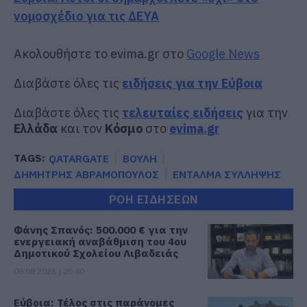
νομοσχέδιο για τις ΔΕΥΑ
Ακολουθήστε το evima.gr στο
Google News
Διαβάστε όλες τις
ειδήσεις για την Εύβοια
Διαβάστε όλες τις
τελευταίες ειδήσεις
για την
Ελλάδα
και τον
Κόσμο
στο
evima.gr
TAGS:
QATARGATE
ΒΟΥΛΗ
ΔΗΜΗΤΡΗΣ ΑΒΡΑΜΟΠΟΥΛΟΣ
ΕΝΤΑΛΜΑ ΣΥΛΛΗΨΗΣ
ΡΟΗ ΕΙΔΗΣΕΩΝ
Φάνης Σπανός: 500.000 € για την
ενεργειακή αναβάθμιση του 4ου
Δημοτικού Σχολείου Λιβαδειάς
08.08.2026 | 20:40
Εύβοια: Τέλος στις παράνομες