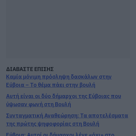
ΔΙΑΒΑΣΤΕ ΕΠΙΣΗΣ
Καμία μόνιμη πρόσληψη δασκάλων στην
Εύβοια – Το θέμα πάει στην βουλή
Αυτή είναι οι δύο δήμαρχοι της Εύβοιας που
ύψωσαν φωνή στη Βουλή
Συνταγματική Αναθεώρηση: Τα αποτελέσματα
της πρώτης ψηφοφορίας στη Βουλή
Εύβοια: Αυτοί οι δήμαρχοι λένε «όχι» στο