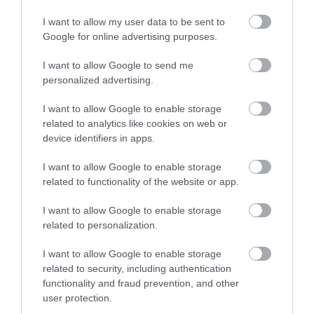
Άρχισε τις διακοπές ο
Κρίση στο κόμμα
Μητσοτάκης: Φαγητό
Καρυστιανού: Δύο
Πάτρα: Θρήνος για μωράκι μόλις 8
I want to allow my user data to be sent to
και κρασί σε γνωστό
ακόμη στελέχη
ημερών – Νοσηλευόταν στη ΜΕΘ
Google for online advertising purposes.
στέκι
αποχωρούν
Νεογνών
καταγγέλλοντας
08.08.2026 | 16:00
κλειστό σύστημα
I want to allow Google to send me
αποφάσεων
personalized advertising.
I want to allow Google to enable storage
related to analytics like cookies on web or
device identifiers in apps.
I want to allow Google to enable storage
related to functionality of the website or app.
I want to allow Google to enable storage
related to personalization.
I want to allow Google to enable storage
related to security, including authentication
functionality and fraud prevention, and other
user protection.