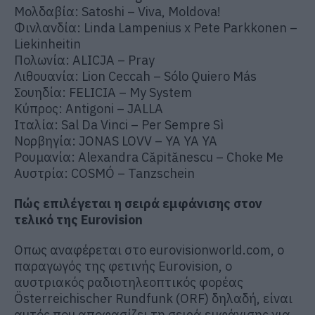
Μολδαβία: Satoshi – Viva, Moldova!
Φινλανδία: Linda Lampenius x Pete Parkkonen –
Liekinheitin
Πολωνία: ALICJA – Pray
Λιθουανία: Lion Ceccah – Sólo Quiero Más
Σουηδία: FELICIA – My System
Κύπρος: Antigoni – JALLA
Ιταλία: Sal Da Vinci – Per Sempre Sì
Νορβηγία: JONAS LOVV – YA YA YA
Ρουμανία: Alexandra Căpitănescu – Choke Me
Αυστρία: COSMÓ – Tanzschein
Πώς επιλέγεται η σειρά εμφάνισης στον
τελικό της Eurovision
Οπως αναφέρεται στο eurovisionworld.com, o
παραγωγός της φετινής Eurovision, ο
αυστριακός ραδιοτηλεοπτικός φορέας
Österreichischer Rundfunk (ORF) δηλαδή, είναι
αυτός που αποφασίζει τη σειρά εμφάνισης για