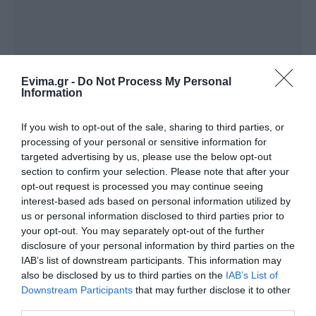
Evima.gr -
Do Not Process My Personal
Information
If you wish to opt-out of the sale, sharing to third parties, or
processing of your personal or sensitive information for
targeted advertising by us, please use the below opt-out
section to confirm your selection. Please note that after your
Ακολουθήστε το evima.gr στο
Google News
opt-out request is processed you may continue seeing
interest-based ads based on personal information utilized by
Διαβάστε όλες τις
ειδήσεις για την Εύβοια
us or personal information disclosed to third parties prior to
your opt-out. You may separately opt-out of the further
Διαβάστε όλες τις
τελευταίες ειδήσεις
για την
disclosure of your personal information by third parties on the
Ελλάδα
και τον
Κόσμο
στο
evima.gr
IAB’s list of downstream participants. This information may
also be disclosed by us to third parties on the
IAB’s List of
TAGS:
AKYLAS
EUROVISION
ΚΑΤΑΤΑΞΗ
Downstream Participants
that may further disclose it to other
third parties.
ΤΡΑΓΟΥΔΙ