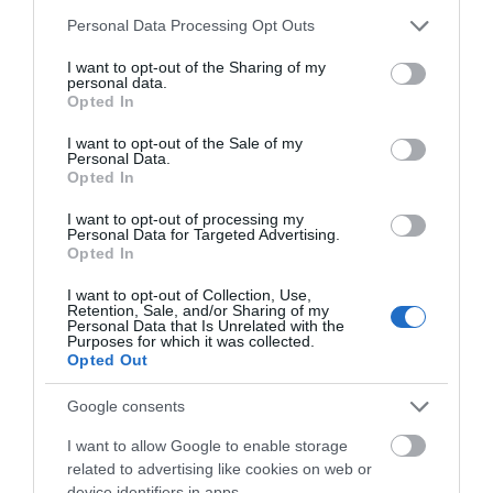
Please note that this website/app uses one or more Google
ΡΟΗ ΕΙΔΗΣΕΩΝ
Personal Data Processing Opt Outs
services and may gather and store information including but
not limited to your visit or usage behaviour. You may click to
I want to opt-out of the Sharing of my
Θρήνος σε όλη την Εύβοια για τον
personal data.
grant or deny consent to Google and its third-party tags to
επιχειρηματία που έφυγε απο
Opted In
την ζωή
use your data for below specified purposes in below Google
consent section.
08.08.2026 | 16:20
I want to opt-out of the Sale of my
Personal Data.
Opted In
Πάτρα: Θρήνος για μωράκι μόλις 8
ημερών – Νοσηλευόταν στη ΜΕΘ
I want to opt-out of processing my
Νεογνών
Personal Data for Targeted Advertising.
Opted In
08.08.2026 | 16:00
I want to opt-out of Collection, Use,
Αρχίζουν τα έργα για το νέο
Retention, Sale, and/or Sharing of my
κλειστό γυμναστήριο στην Εύβοια
Personal Data that Is Unrelated with the
Purposes for which it was collected.
08.08.2026 | 15:40
Opted Out
Google consents
Φωτιά στη Βοιωτία: Έκτακτα
μέτρα στήριξης για την εστίαση
I want to allow Google to enable storage
ζητά η ΠΣτΕ
related to advertising like cookies on web or
device identifiers in apps.
08.08.2026 | 15:20