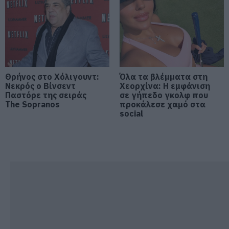
Εύβοια;
08.08.2026 | 12:20
Καύσωνας και πολλά μποφόρ
αύριο στην Εύβοια! Συνεδρίασε η
επιτροπή εκτίμησης κινδύνου
Θρήνος στο Χόλιγουντ:
Όλα τα βλέμματα στη
08.08.2026 | 12:00
Νεκρός ο Βίνσεντ
Χεορχίνα: Η εμφάνιση
Παστόρε της σειράς
σε γήπεδο γκολφ που
The Sopranos
προκάλεσε χαμό στα
Εύβοια: Οι ισχυροί άνεμοι
social
έσπασαν μεγάλο πεύκο σε αυλή
εκκλησίας
08.08.2026 | 11:40