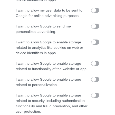
I want to allow my user data to be sent to
Μεγάλη προσοχή στην Εύβοια:
Σπείρα ανοίγει επιχειρήσεις
Google for online advertising purposes.
08.08.2026 | 15:00
I want to allow Google to send me
personalized advertising.
Όμιλος ΔΕΗ: Νέα συμφωνία για
I want to allow Google to enable storage
χαρτοφυλάκιο έργων ΑΠΕ
related to analytics like cookies on web or
08.08.2026 | 14:40
device identifiers in apps.
Όλες οι τελευταίες ειδήσεις
I want to allow Google to enable storage
Σήμερα το μεγαλύτερο πανηγύρι
related to functionality of the website or app.
του καλοκαιριού στην Εύβοια
08.08.2026 | 14:20
ΠΕΡΙΣΣΟΤΕΡΑ ΑΠΟ ΨΥΧΑΓΩΓΙΑ
I want to allow Google to enable storage
related to personalization.
Συρροή πιστών σε αυτό το
I want to allow Google to enable storage
Μοναστήρι της Εύβοιας!
related to security, including authentication
08.08.2026 | 14:00
functionality and fraud prevention, and other
user protection.