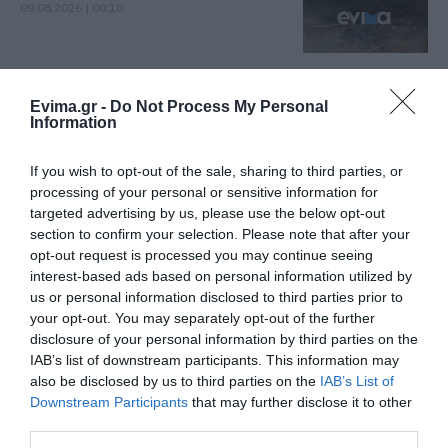
09.08.2026 | 00:10
Ρίγη συγκίνησης στην Εύβοια! Η
Ιερά Μονή Οσίου Δαυΐδ έλαμψε
Evima.gr -
Do Not Process My Personal
στη μεγάλη πανήγυρη της
Information
Μεταμορφώσεως
08.08.2026 | 21:00
Όλες οι τελευταίες ειδήσεις
If you wish to opt-out of the sale, sharing to third parties, or
processing of your personal or sensitive information for
Φάνης Σπανός: 500.000 € για την
targeted advertising by us, please use the below opt-out
ενεργειακή αναβάθμιση του 4ου
section to confirm your selection. Please note that after your
Δημοτικού Σχολείου Λιβαδειάς
ΠΕΡΙΣΣΟΤΕΡΑ ΑΠΟ ΨΥΧΑΓΩΓΙΑ
opt-out request is processed you may continue seeing
08.08.2026 | 20:40
interest-based ads based on personal information utilized by
us or personal information disclosed to third parties prior to
Εύβοια: Τέλος στις παράνομες
your opt-out. You may separately opt-out of the further
χωματερές – Έρχονται πρόστιμα
disclosure of your personal information by third parties on the
χωρίς εξαιρέσεις
IAB’s list of downstream participants. This information may
08.08.2026 | 20:20
also be disclosed by us to third parties on the
IAB’s List of
Downstream Participants
that may further disclose it to other
Εύβοια: Η μαύρη επέτειος της
third parties.
καταστροφικής πυρκαγιάς – Το