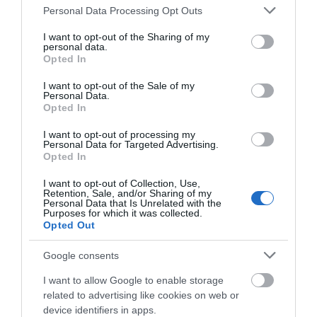
χρονικό της τραγωδίας
Ο λόγος που
Έσπασαν πιάτα στο
Please note that this website/app uses one or more Google
Personal Data Processing Opt Outs
τηγανίζουμε ψάρια του
κεφάλι του Αταμάν –
08.08.2026 | 20:00
services and may gather and store information including but
Σωτήρος – Πως θα
Βίντεο από τη Σύμη
not limited to your visit or usage behaviour. You may click to
I want to opt-out of the Sharing of my
κάνετε το τέλειο
personal data.
grant or deny consent to Google and its third-party tags to
Εύβοια: Πότε θα γίνει ο
μαγείρεμα
Opted In
καθιερωμένος έρανος για το
use your data for below specified purposes in below Google
«Στιφάδο της Παναγίας»
consent section.
I want to opt-out of the Sale of my
Personal Data.
08.08.2026 | 19:40
Opted In
Ο Αλέξης Τσίπρας παρουσιάζει το
I want to opt-out of processing my
οικονομικό πρόγραμμα της ΕΛ.Α.Σ.
Personal Data for Targeted Advertising.
στη Θεσσαλονίκη
Opted In
08.08.2026 | 19:20
I want to opt-out of Collection, Use,
Στα άκρα η κόντρα
Η Γη ίσως τελικά να μην
Retention, Sale, and/or Sharing of my
Λιόλιου-Romeo: Η
Κάνεις δεν ξεχνά τι έζησε η
καταστραφεί από τον
Personal Data that Is Unrelated with the
Purposes for which it was collected.
Εύβοια πριν πέντε χρόνια
απάντηση μετά την
Ήλιο – Τι δείχνει νέα
Opted Out
ανακοίνωση του
επιστημονική μελέτη
08.08.2026 | 19:00
νυχτερινού κέντρου
Google consents
Σε δημοπρασία η μπάλα των
I want to allow Google to enable storage
ιστορικών γκολ του Μαραντόνα
related to advertising like cookies on web or
08.08.2026 | 18:40
device identifiers in apps.