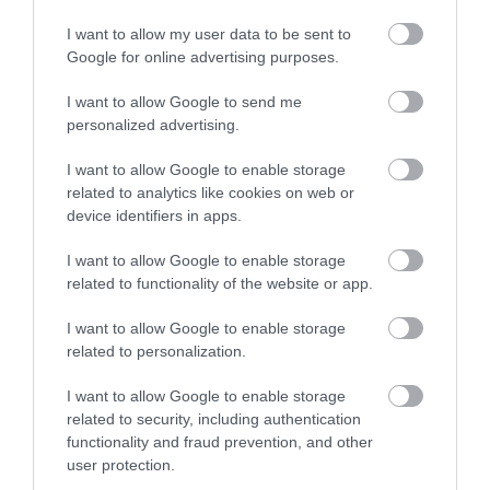
I want to allow my user data to be sent to
Αγανάκτηση σε χωριό της
Google for online advertising purposes.
Εύβοιας: Μένουν κάθε μέρα χωρίς
νερό – Σοβαρή καταγγελία
Θρήνος στο Χόλιγουντ:
Όλα τα βλέμματα στη
I want to allow Google to send me
Νεκρός ο Βίνσεντ
Χεορχίνα: Η εμφάνιση
08.08.2026 | 18:20
personalized advertising.
Παστόρε της σειράς
σε γήπεδο γκολφ που
The Sopranos
προκάλεσε χαμό στα
I want to allow Google to enable storage
Αγροτικές ενισχύσεις: Ποιοι θα
social
λάβουν νωρίτερα τις
related to analytics like cookies on web or
προκαταβολές
device identifiers in apps.
08.08.2026 | 18:00
I want to allow Google to enable storage
related to functionality of the website or app.
I want to allow Google to enable storage
related to personalization.
I want to allow Google to enable storage
related to security, including authentication
functionality and fraud prevention, and other
user protection.