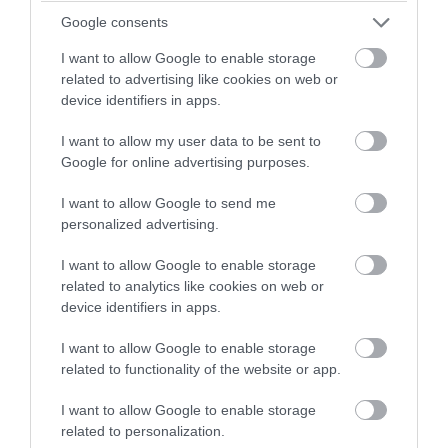
από τον γιατρό της ομάδας, Φρανκ
Google consents
Όντγκααρντ, ενώ κλήθηκε άμεσα ασθενοφόρο.
Κατά την άφιξη του ιατρικού προσωπικού
I want to allow Google to enable storage
διαπιστώθηκε κλινικός θάνατος στον χώρο,
related to advertising like cookies on web or
ωστόσο επανήλθε κατά τη μεταφορά του στο
device identifiers in apps.
νοσοκομείο, περίπου επτά λεπτά αργότερα.
I want to allow my user data to be sent to
Google for online advertising purposes.
I want to allow Google to send me
personalized advertising.
I want to allow Google to enable storage
related to analytics like cookies on web or
device identifiers in apps.
I want to allow Google to enable storage
related to functionality of the website or app.
I want to allow Google to enable storage
related to personalization.