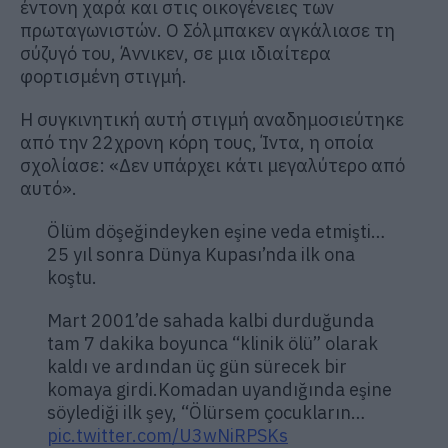
έντονη χαρά και στις οικογένειες των
πρωταγωνιστών. Ο Σόλμπακεν αγκάλιασε τη
σύζυγό του, Άννικεν, σε μια ιδιαίτερα
φορτισμένη στιγμή.
Η συγκινητική αυτή στιγμή αναδημοσιεύτηκε
από την 22χρονη κόρη τους, Ίντα, η οποία
σχολίασε: «Δεν υπάρχει κάτι μεγαλύτερο από
αυτό».
Ölüm döşeğindeyken eşine veda etmişti…
25 yıl sonra Dünya Kupası’nda ilk ona
koştu.
Mart 2001’de sahada kalbi durduğunda
tam 7 dakika boyunca “klinik ölü” olarak
kaldı ve ardından üç gün sürecek bir
komaya girdi.Komadan uyandığında eşine
söylediği ilk şey, “Ölürsem çocukların…
pic.twitter.com/U3wNiRPSKs