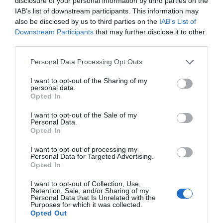
disclosure of your personal information by third parties on the
IAB’s list of downstream participants. This information may
also be disclosed by us to third parties on the
IAB’s List of
Downstream Participants
that may further disclose it to other
third parties.
Ο μεγαλύτερος γιος, Σόντρε, απέκτησε μια κόρη
το 2023 με τη σύντροφό του, γεγονός που έκανε
Please note that this website/app uses one or more Google
Personal Data Processing Opt Outs
τον Στάλε και την Άννικεν παππού και γιαγιά,
services and may gather and store information including but
ενώ η Ίντα έγινε θεία.
not limited to your visit or usage behaviour. You may click to
I want to opt-out of the Sharing of my
personal data.
grant or deny consent to Google and its third-party tags to
Opted In
use your data for below specified purposes in below Google
Η περιπέτεια υγείας του
consent section.
I want to opt-out of the Sale of my
Σόλμπακεν
Personal Data.
Opted In
Η ζωή της οικογένειας Σόλμπακεν θα μπορούσε
I want to opt-out of processing my
Personal Data for Targeted Advertising.
να είχε εξελιχθεί διαφορετικά, καθώς ο Στάλε
Opted In
υπέστη καρδιακή προσβολή τον Μάρτιο του
2001 κατά τη διάρκεια προπόνησης με την
I want to opt-out of Collection, Use,
Retention, Sale, and/or Sharing of my
Κοπεγχάγη.
Personal Data that Is Unrelated with the
Purposes for which it was collected.
Opted Out
Αρχικά του παρασχέθηκαν πρώτες βοήθειες