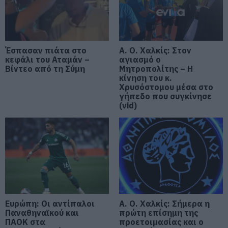
Οι ημερομηνίες του e-ΕΦΚΑ
06.08.2026 | 21:40
Σοκ στην Εύβοια με την κοπέλα
που έπεσε από την γέφυρα: Τα
Έσπασαν πιάτα στο
Α. Ο. Χαλκίς: Στον
νεότερα για την υγεία της
κεφάλι του Αταμάν –
αγιασμό ο
Βίντεο από τη Σύμη
Μητροπολίτης – Η
06.08.2026 | 21:20
κίνηση του κ.
Χρυσόστομου μέσα στο
Νεότερα για τη Φωτιά στη Σκύρο:
γήπεδο που συγκίνησε
Κινδύνευσε κτηνοτροφική μονάδα
(vid)
– Νέο βίντεο
06.08.2026 | 21:00
Καφές: Τα οφέλη της μέτριας
κατανάλωσης σύμφωνα με ειδικό
στο μικροβίωμα του εντέρου
06.08.2026 | 21:00
«Ανάσα» για τους αγρότες στην
Ευρώπη: Οι αντίπαλοι
Α. Ο. Χαλκίς: Σήμερα η
Εύβοια: Ολοκληρώθηκε μεγάλο
Παναθηναϊκού και
πρώτη επίσημη της
έργο
ΠΑΟΚ στα
προετοιμασίας και ο