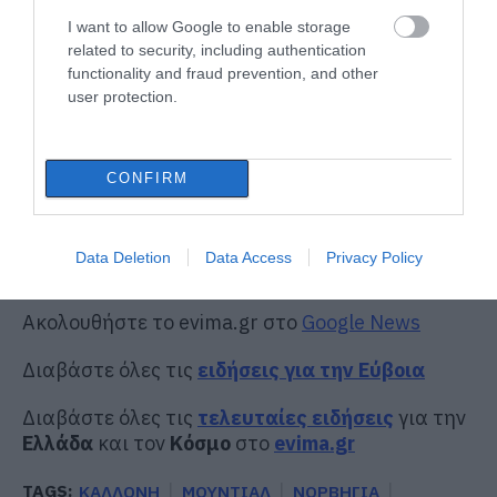
I want to allow Google to enable storage
related to security, including authentication
functionality and fraud prevention, and other
user protection.
CONFIRM
Data Deletion
Data Access
Privacy Policy
Ακολουθήστε το evima.gr στο
Google News
Διαβάστε όλες τις
ειδήσεις για την Εύβοια
Διαβάστε όλες τις
τελευταίες ειδήσεις
για την
Ελλάδα
και τον
Κόσμο
στο
evima.gr
TAGS:
ΚΑΛΛΟΝΗ
ΜΟΥΝΤΙΑΛ
ΝΟΡΒΗΓΙΑ