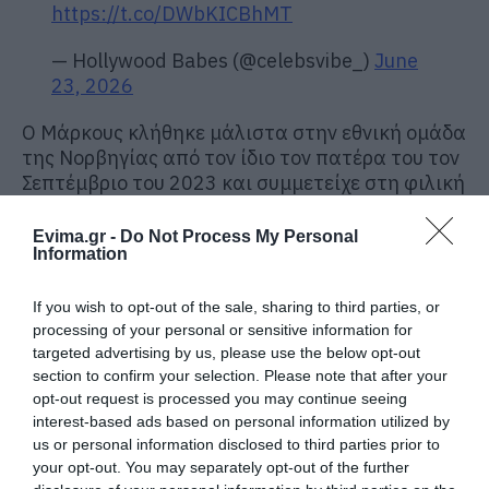
https://t.co/DWbKICBhMT
— Hollywood Babes (@celebsvibe_)
June
23, 2026
Ο Μάρκους κλήθηκε μάλιστα στην εθνική ομάδα
της Νορβηγίας από τον ίδιο τον πατέρα του τον
Σεπτέμβριο του 2023 και συμμετείχε στη φιλική
νίκη με 6-0 επί της Ιορδανίας, χωρίς να
σκοράρει.
Evima.gr -
Do Not Process My Personal
Information
If you wish to opt-out of the sale, sharing to third parties, or
processing of your personal or sensitive information for
targeted advertising by us, please use the below opt-out
section to confirm your selection. Please note that after your
opt-out request is processed you may continue seeing
interest-based ads based on personal information utilized by
us or personal information disclosed to third parties prior to
your opt-out. You may separately opt-out of the further