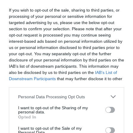
If you wish to opt-out of the sale, sharing to third parties, or
Εύβοια: Συγκίνηση στο «τελευταίο αντίο»
processing of your personal or sensitive information for
γνωστής Χαλκιδέας
targeted advertising by us, please use the below opt-out
section to confirm your selection. Please note that after your
02.08.2023 | 15:45
opt-out request is processed you may continue seeing
interest-based ads based on personal information utilized by
us or personal information disclosed to third parties prior to
your opt-out. You may separately opt-out of the further
disclosure of your personal information by third parties on the
IAB’s list of downstream participants. This information may
also be disclosed by us to third parties on the
IAB’s List of
Downstream Participants
that may further disclose it to other
third parties.
Please note that this website/app uses one or more Google
Personal Data Processing Opt Outs
services and may gather and store information including but
Σοκ: Θύμα στραγγαλισμού 93χρονη μέσα
not limited to your visit or usage behaviour. You may click to
I want to opt-out of the Sharing of my
στο σπίτι της
personal data.
grant or deny consent to Google and its third-party tags to
Opted In
use your data for below specified purposes in below Google
30.08.2022 | 15:00
consent section.
I want to opt-out of the Sale of my
Personal Data.