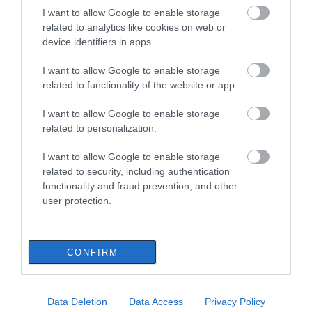
07.08.2026 | 20:57
I want to allow Google to enable storage
related to analytics like cookies on web or
Ανακοινώθηκαν νέες προσλήψεις σε
device identifiers in apps.
δήμο της Εύβοιας: Δείτε εδώ
07.08.2026 | 20:40
I want to allow Google to enable storage
related to functionality of the website or app.
Ποιοι και γιατί θα πάρουν διπλάσια
I want to allow Google to enable storage
σύνταξη τον Αύγουστο
related to personalization.
07.08.2026 | 20:20
I want to allow Google to enable storage
related to security, including authentication
Δείτε τι έκανε Δήμος της Εύβοιας για
functionality and fraud prevention, and other
τις φωτιές
user protection.
07.08.2026 | 20:00
Όλες οι τελευταίες ειδήσεις
CONFIRM
Μητέρα και γιος οι νεκροί από τη
σύγκρουση αυτοκινήτου με φορτηγό
07.08.2026 | 19:40
Data Deletion
Data Access
Privacy Policy