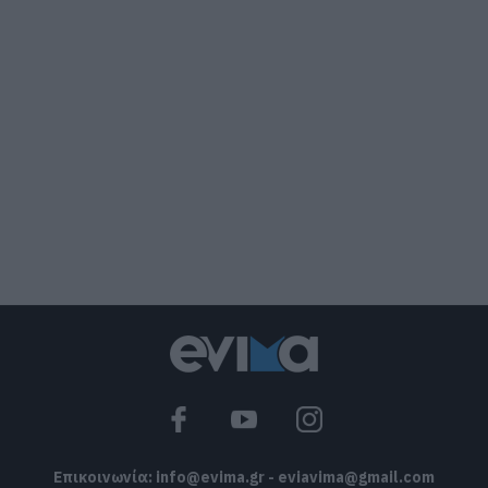
Βαρύ πένθος για τον εκπαιδευτικό από
την Εύβοια που έφυγε από τη ζωή
07.08.2026 | 18:00
Αυτοψία στα καμένα: 37 σπίτια
κρίθηκαν κατεδαφιστέα στο Πόρτο
Γερμενό
07.08.2026 | 17:40
Εύβοια: Αυτός είναι ο 36χρονος
επιχειρηματίας πού έχασε την ζωή του
07.08.2026 | 17:20
Οδηγός λεωφορείου υπέστη καρδιακό
επεισόδιο ενώ οδηγούσε
07.08.2026 | 17:00
Επικοινωνία:
info@evima.gr
-
eviavima@gmail.com