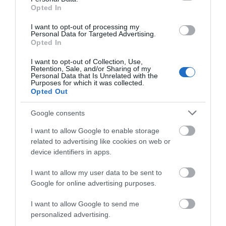
Opted In
I want to opt-out of processing my
Personal Data for Targeted Advertising.
Opted In
I want to opt-out of Collection, Use,
ΡΟΗ ΕΙΔΗΣΕΩΝ
Retention, Sale, and/or Sharing of my
Personal Data that Is Unrelated with the
Purposes for which it was collected.
Νέο τροχαίο με υλικές ζημιές
Opted Out
07.08.2026 | 21:40
Google consents
I want to allow Google to enable storage
related to advertising like cookies on web or
Εύβοια: Γυναίκα έπεσε θύμα
διαδικτυακής απάτης – Πλήρωσε για
device identifiers in apps.
τρακτέρ που δεν παρέλαβε
I want to allow my user data to be sent to
07.08.2026 | 21:20
Google for online advertising purposes.
Τραγωδία στην Εύβοια: Άνδρας
I want to allow Google to send me
ανασύρθηκε χωρίς τις αισθήσεις του
από τη θάλασσα
personalized advertising.