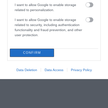
07.08.2026 | 12:45
I want to allow Google to enable storage
related to personalization.
Όλες οι τελευταίες ειδήσεις
Πώς θα πληρωθούν όσοι δουλέψουν στις
I want to allow Google to enable storage
15 Αυγούστου
related to security, including authentication
functionality and fraud prevention, and other
07.08.2026 | 12:30
user protection.
Τροχαίο με αυτοκίνητο μεγάλου δήμου
στην Εύβοια
CONFIRM
07.08.2026 | 12:15
Data Deletion
Data Access
Privacy Policy
Αυτές είναι οι επικίνδυνες εβδομάδες
του ελληνικού καλοκαιριού για φωτιές
07.08.2026 | 12:00
Χωρίς νερό τώρα περιοχές της
Χαλκίδας
07.08.2026 | 11:45