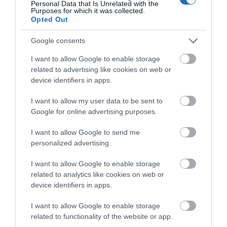
Personal Data that Is Unrelated with the
Βέρρα στην Εύβοια – Η περιοχή
Purposes for which it was collected.
Opted Out
07.08.2026 | 13:45
Google consents
Νεκρός 75χρονος που είχε φύγει για το
I want to allow Google to enable storage
χωράφι του
related to advertising like cookies on web or
07.08.2026 | 13:30
device identifiers in apps.
I want to allow my user data to be sent to
Το evima.gr Αποκαλύπτει: Τρία
Google for online advertising purposes.
πυροσβεστικά οχήματα έφτασαν στην
Εύβοια! Που θα δοθούν
I want to allow Google to send me
07.08.2026 | 13:05
personalized advertising.
Συντάξεις: Ποιοι θα πάρουν αύξηση το
I want to allow Google to enable storage
2027 – Τα ποσά
related to analytics like cookies on web or
07.08.2026 | 13:00
device identifiers in apps.
I want to allow Google to enable storage
Σκύρος: Στάχτη πάνω από 1.000
related to functionality of the website or app.
στρέμματα στο Νησί – Νέες εικόνες