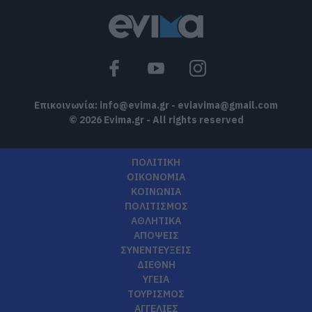
Τι είναι οι γανωματήδες και γιατί
έφτασαν σε αυτό το χωριό της
Εύβοιας;
07.08.2026 | 10:30
Επικοινωνία:
info@evima.gr
-
eviavima@gmail.com
© 2026 Evima.gr - All rights reserved
ΠΟΛΙΤΙΚΗ
ΟΙΚΟΝΟΜΙΑ
ΚΟΙΝΩΝΙΑ
ΠΟΛΙΤΙΣΜΟΣ
ΑΘΛΗΤΙΚΑ
ΑΠΟΨΕΙΣ
ΣΥΝΕΝΤΕΥΞΕΙΣ
ΔΙΕΘΝΗ
ΥΓΕΙΑ
ΤΟΥΡΙΣΜΟΣ
ΑΓΓΕΛΙΕΣ