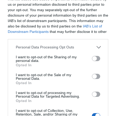
us or personal information disclosed to third parties prior to
your opt-out. You may separately opt-out of the further
Τελικός Κυπέλλου Ελλάδας: Υποψήφια η
disclosure of your personal information by third parties on the
AEL FC Arena για το παιχνίδι του ΠΑΟΚ με
IAB’s list of downstream participants. This information may
την ΑΕΚ
also be disclosed by us to third parties on the
IAB’s List of
28.04.2023 | 07:00
Downstream Participants
that may further disclose it to other
third parties.
Please note that this website/app uses one or more Google
Personal Data Processing Opt Outs
services and may gather and store information including but
not limited to your visit or usage behaviour. You may click to
I want to opt-out of the Sharing of my
personal data.
grant or deny consent to Google and its third-party tags to
Opted In
use your data for below specified purposes in below Google
consent section.
I want to opt-out of the Sale of my
ΡΟΗ ΕΙΔΗΣΕΩΝ
Personal Data.
Opted In
Νεκρός ανασύρθηκε 69χρονος
λουόμενος
I want to opt-out of processing my
Personal Data for Targeted Advertising.
07.08.2026 | 14:00
Opted In
I want to opt-out of Collection, Use,
Retention, Sale, and/or Sharing of my
Μεγάλο πανηγύρι απόψε με την Χαρά