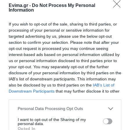
Evima.gr -
Do Not Process My Personal
Information
If you wish to opt-out of the sale, sharing to third parties, or
processing of your personal or sensitive information for
targeted advertising by us, please use the below opt-out
Τροχαίο στην Εύβοια: Εγκλωβίστηκε 4χ4 σε
section to confirm your selection. Please note that after your
αγροτικό δρόμο (εικόνες)
opt-out request is processed you may continue seeing
interest-based ads based on personal information utilized by
18.03.2024 | 15:20
us or personal information disclosed to third parties prior to
your opt-out. You may separately opt-out of the further
disclosure of your personal information by third parties on the
IAB’s list of downstream participants. This information may
also be disclosed by us to third parties on the
IAB’s List of
Downstream Participants
that may further disclose it to other
third parties.
Please note that this website/app uses one or more Google
Personal Data Processing Opt Outs
services and may gather and store information including but
not limited to your visit or usage behaviour. You may click to
I want to opt-out of the Sharing of my
personal data.
grant or deny consent to Google and its third-party tags to
Opted In