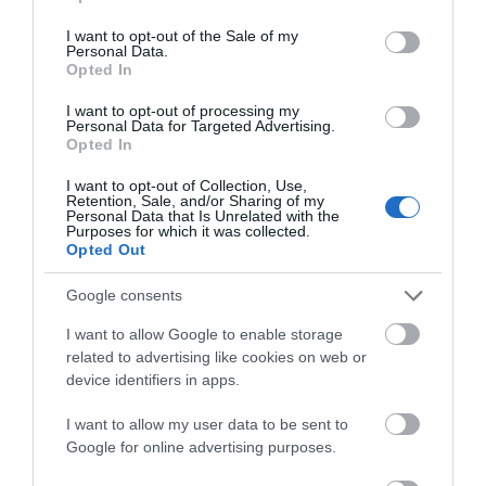
Εύβοια: Σε ποια περιοχή γίνεται
use your data for below specified purposes in below Google
ασφαλόστρωση
consent section.
I want to opt-out of the Sale of my
Personal Data.
05.10.2023 | 11:45
Opted In
I want to opt-out of processing my
Personal Data for Targeted Advertising.
Opted In
I want to opt-out of Collection, Use,
Retention, Sale, and/or Sharing of my
Personal Data that Is Unrelated with the
Purposes for which it was collected.
ΡΟΗ ΕΙΔΗΣΕΩΝ
Opted Out
Google consents
Βρέθηκε νεκρός 66χρονος μέσα στο
σπίτι του
I want to allow Google to enable storage
10.08.2026 | 22:20
related to advertising like cookies on web or
device identifiers in apps.
Διακοπή νερού στη Λάμψακο Ευβοίας
I want to allow my user data to be sent to
10.08.2026 | 22:00
Google for online advertising purposes.