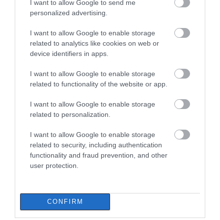
I want to allow Google to send me
personalized advertising.
Υπό πλήρη έλεγχο η φωτιά στη
Χαλκίδα – Τι δήλωσε η δήμαρχος
I want to allow Google to enable storage
10.08.2026 | 22:00
related to analytics like cookies on web or
device identifiers in apps.
Αυτό το πανηγύρι της Εύβοιας
I want to allow Google to enable storage
«βούλιαξε» από κόσμο – Δείτε εικόνες
related to functionality of the website or app.
10.08.2026 | 21:40
I want to allow Google to enable storage
related to personalization.
Πώς να φυλάτε σωστά τα κοσμήματά
σας – Τα λάθη που πρέπει να
I want to allow Google to enable storage
αποφεύγετε
related to security, including authentication
10.08.2026 | 21:20
functionality and fraud prevention, and other
user protection.
Έκτακτη διακοπή νερού τώρα σε χωριό
της Εύβοιας
10.08.2026 | 21:00
CONFIRM
Όλες οι τελευταίες ειδήσεις