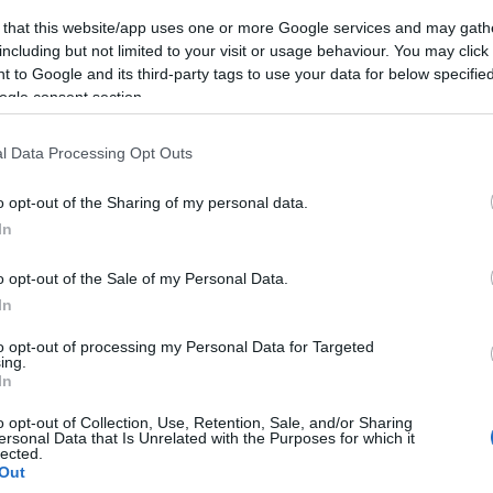
 that this website/app uses one or more Google services and may gath
including but not limited to your visit or usage behaviour. You may click 
 to Google and its third-party tags to use your data for below specifi
ogle consent section.
ο με πωλητήριο
Σοκ: Γυναίκα δεμένη
σμα» για
χειροπόδαρα έπεσε απ
l Data Processing Opt Outs
ή κατοικία στην
τον 3ο όροφο
λη
πολυκατοικίας στην
o opt-out of the Sharing of my personal data.
Ακρόπολη
In
 14:30
04.12.2023 | 10:00
o opt-out of the Sale of my Personal Data.
In
to opt-out of processing my Personal Data for Targeted
ing.
In
o opt-out of Collection, Use, Retention, Sale, and/or Sharing
ersonal Data that Is Unrelated with the Purposes for which it
lected.
Out