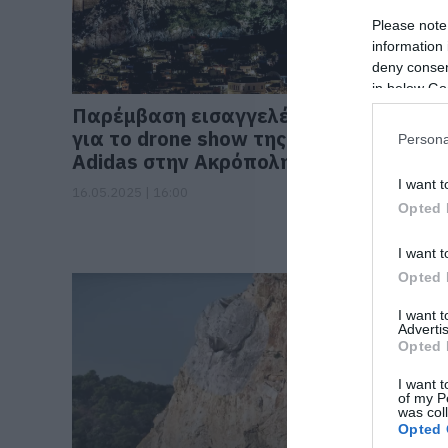
Please note
information 
deny consent
in below Go
Παρέμβαση εισαγγελέα
Μυστήρι
για το drone show της
«φάντα
Persona
Adidas στην Ακρόπολη
πολυτελ
Ακρόπο
I want t
16.05.2025 | 16:00
Opted 
21.11.2024 |
I want t
Opted 
I want 
Advertis
Opted 
I want t
of my P
was col
Opted 