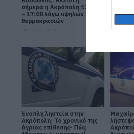
Καύσωνας: Κλειστή
Ποινική
σήμερα η Ακρόπολη 12:00
απόπει
– 17:00 λόγω υψηλών
ανθρωπ
θερμοκρασιών
17χρον
18χρονο
14.07.2023 | 11:00
19.04.2023 |
Ένοπλη ληστεία στην
Μαχαίρ
Ακρόπολη: Το χρονικό της
λήστεψα
άγριας επίθεσης- Πώς
Ακρόπολ