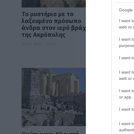
Google 
Το μυστήριο με το
Παναθην
λαξευμένο πρόσωπο
Ακρόπολ
I want t
άνδρα στον ιερό βράχο
φανέλα
web or d
της Ακρόπολης
19.09.2023 |
I want t
06.11.2023 | 20:20
purpose
I want 
I want t
web or d
I want t
or app.
I want t
I want t
authenti