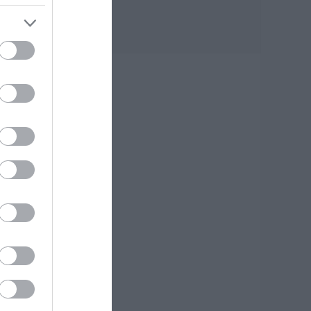
Έφυγε από τη ζωή ο
37χρονος που είχε
τροχαίο με
αγριογούρουνο
06.08.2026 | 20:20
Νέο σοβαρό τροχαίο
ια
στην Εύβοια:
Τούμπαρε
αυτοκίνητο
06.08.2026 | 20:00
Έσπασαν πιάτα στο
κεφάλι του Αταμάν
– Βίντεο από τη
Σύμη
06.08.2026 | 19:40
Φωτιά στη Σκύρο:
Συνεχίζει να καίει
στο Νησί,
συγκλονιστική
μαρτυρία – Νέες