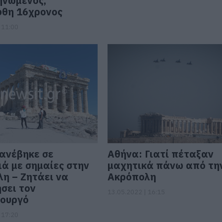
ηνωμένος,
φθη 16χρονος
 11:00
ανέβηκε σε
Αθήνα: Γιατί πέταξαν
ά με σημαίες στην
μαχητικά πάνω από τη
η – Ζητάει να
Ακρόπολη
σει τον
13.05.2022 | 16:15
ουργό
 17:20