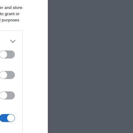
Καφές: Τα οφέλη
της μέτριας
er and store
κατανάλωσης
to grant or
σύμφωνα με ειδικό
ed purposes
στο μικροβίωμα του
εντέρου
06.08.2026 | 21:00
ό
«Ανάσα» για τους
αγρότες στην
Εύβοια:
Ολοκληρώθηκε
μεγάλο έργο
06.08.2026 | 20:40
Ο λόγος που
τηγανίζουμε ψάρια
του Σωτήρος – Πως
θα κάνετε το τέλειο
μαγείρεμα
06.08.2026 | 20:20
Θρήνος στην Εύβοια: