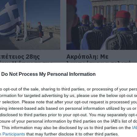
επέτειος 28ης
Ακρόπολη: Με
ου: H έπαρση της
λαμπρότητα η τελετή
 στην Ακρόπολη
έπαρσης της σημαίας σ
-
Do Not Process My Personal Information
Ιερό Βράχο
 11:31
12.10.2025 | 16:40
to opt-out of the sale, sharing to third parties, or processing of your per
formation for targeted advertising by us, please use the below opt-out s
r selection. Please note that after your opt-out request is processed y
eing interest-based ads based on personal information utilized by us or
disclosed to third parties prior to your opt-out. You may separately opt-
losure of your personal information by third parties on the IAB’s list of
. This information may also be disclosed by us to third parties on the
IA
Participants
that may further disclose it to other third parties.