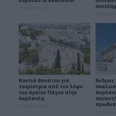
έδρασαν οι κακοποιοί
διασωλ
συνελή
18.04.2023 | 11:30
18.04.2023 |
Βουτιά θανάτου για
Άνδρας 
τουρίστρια από τον λόφο
σκαλωσι
του Αρείου Πάγου στην
Ακρόπολ
Ακρόπολη
συναντή
πρωθυπ
04.10.2022 | 16:00
11.09.2022 |