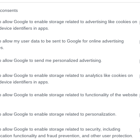
consents
αϊκός: Η
«Καμπανάκι» από το
η κοσμεί τη νέα
ΥΠΠΟ: Προσοχή σε
o allow Google to enable storage related to advertising like cookies on
 του
παραπλανητικές
evice identifiers in apps.
διαφημίσεις και
 23:00
o allow my user data to be sent to Google for online advertising
υποσχέσεις για εισιτήρ
s.
«Skip the line»
30.07.2023 | 08:40
to allow Google to send me personalized advertising.
o allow Google to enable storage related to analytics like cookies on
evice identifiers in apps.
o allow Google to enable storage related to functionality of the website
o allow Google to enable storage related to personalization.
o allow Google to enable storage related to security, including
cation functionality and fraud prevention, and other user protection.