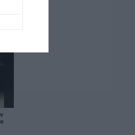
ην
εικόνες και βίντεο
06.08.2026 | 19:40
Ξεκινάει τεράστιο
έργο αξίας
2.425.000€ στην
Εύβοια – Δείτε πού
06.08.2026 | 19:20
Ο μεγαλύτερος
αυτοκινητόδρομος
της Ευρώπης
κατασκευάζεται
στην Ελλάδα – Πού
θα γίνει
06.08.2026 | 19:00
Συγκίνηση στην
Εύβοια: Νέοι από τη
ην
Ρουμανία
εο
συνόδευσαν την
Ιερή Εικόνα