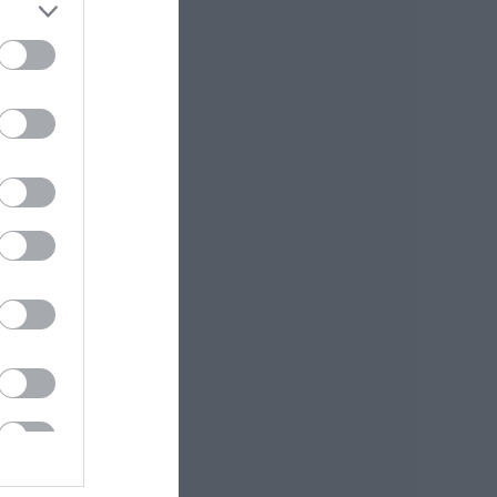
οι πληρωμές
09.08.2026 | 15:20
Εύβοια: Έργα
οδοποιίας 2,4 εκατ.
ευρώ – Ποιοι δρόμοι
αλλάζουν
09.08.2026 | 15:00
Τουρισμός για
Όλους 2026-2027:
Ποιοι κάνουν αίτηση
σήμερα – Έως 600
ευρώ η επιδότηση
09.08.2026 | 14:40
Έκτακτα μέτρα και
απαγορεύσεις
σήμερα στην Εύβοια
– Μεγάλη προσοχή!
09.08.2026 | 14:20