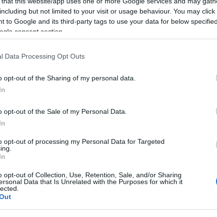
 that this website/app uses one or more Google services and may gath
including but not limited to your visit or usage behaviour. You may click 
 to Google and its third-party tags to use your data for below specifi
ogle consent section.
l Data Processing Opt Outs
o opt-out of the Sharing of my personal data.
In
o opt-out of the Sale of my Personal Data.
In
to opt-out of processing my Personal Data for Targeted
ing.
In
o opt-out of Collection, Use, Retention, Sale, and/or Sharing
ersonal Data that Is Unrelated with the Purposes for which it
lected.
Out