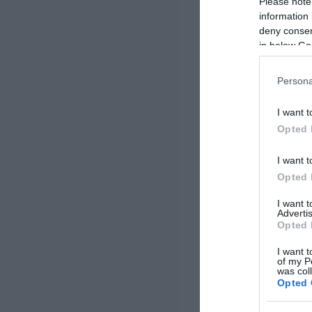
Please note
information 
deny consent
in below Go
Persona
I want t
Opted 
I want t
Opted 
I want 
Advertis
Opted 
I want t
of my P
was col
Opted 