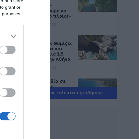
μέσα στον
er and store
Αύγουστο –
to grant or
«Κινδυνεύουμε να
ed purposes
χάσουμε το πλοίο!»
09.08.2026 | 16:20
Παραλία
«διαμάντι»: Θυμίζει
Κουφονήσια και
απέχει μόλις 1,5
ώρα από την Αθήνα
09.08.2026 | 16:00
Νέα τραγωδία σε
παραλία της
Εύβοιας: Πέθανε
Όλες οι τελευταίες ειδήσεις
άνδρας
09.08.2026 | 15:40
Market Pass: Νέος
κύκλος από το
φθινόπωρο του 2026
– Πότε αναμένονται