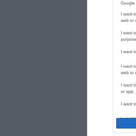
Google 
I want t
web or d
I want t
purpose
I want 
I want t
web or d
I want t
or app.
I want t
I want t
authenti