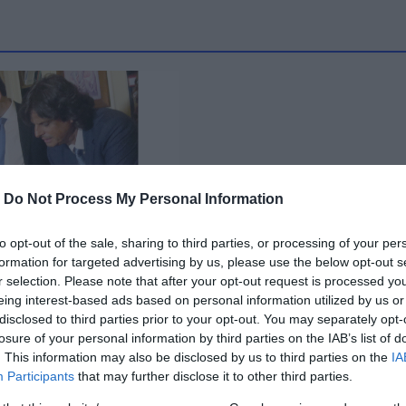
-
Do Not Process My Personal Information
to opt-out of the sale, sharing to third parties, or processing of your per
formation for targeted advertising by us, please use the below opt-out s
ος: Επανεκλογή
r selection. Please note that after your opt-out request is processed y
στην προεδρία
eing interest-based ads based on personal information utilized by us or
οτικού συμβουλίου
disclosed to third parties prior to your opt-out. You may separately opt-
losure of your personal information by third parties on the IAB’s list of
 13:05
. This information may also be disclosed by us to third parties on the
IA
Participants
that may further disclose it to other third parties.