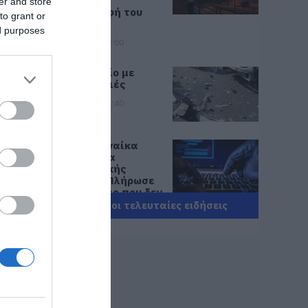
μεγάλη
er and store
καταστροφή του
to grant or
2021
ed purposes
07.08.2026 | 22:00
Νέο τροχαίο με
υλικές ζημιές
07.08.2026 | 21:40
ις
Εύβοια: Γυναίκα
έπεσε θύμα
διαδικτυακής
απάτης – Πλήρωσε
για τρακτέρ που δεν
παρέλαβε
Όλες οι τελευταίες ειδήσεις
07.08.2026 | 21:20
Τραγωδία στην
Εύβοια: Άνδρας
ανασύρθηκε χωρίς
τις αισθήσεις του
από τη θάλασσα