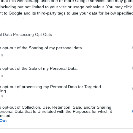
 that this website/app uses one or more Google services and may gath
including but not limited to your visit or usage behaviour. You may click 
 to Google and its third-party tags to use your data for below specifi
ogle consent section.
l Data Processing Opt Outs
o opt-out of the Sharing of my personal data.
 ΑΜΚΑ και το ΑΦΜ
Με ΑΦΜ και ΑΜΚΑ και
In
νούριος αριθμός με
στις ληξιαρχικές πράξε
ψηφία
γέννησης
o opt-out of the Sale of my Personal Data.
In
 11:45
07.06.2022 | 18:20
to opt-out of processing my Personal Data for Targeted
ing.
In
o opt-out of Collection, Use, Retention, Sale, and/or Sharing
ersonal Data that Is Unrelated with the Purposes for which it
lected.
Out