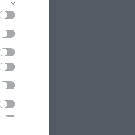
07.08.2026 | 20:57
Ανακοινώθηκαν νέες
προσλήψεις σε δήμο
της Εύβοιας: Δείτε
εδώ
07.08.2026 | 20:40
Ποιοι και γιατί θα
πάρουν διπλάσια
σύνταξη τον
Αύγουστο
07.08.2026 | 20:20
Δείτε τι έκανε
Δήμος της Εύβοιας
για τις φωτιές
07.08.2026 | 20:00
Μητέρα και γιος οι
νεκροί από τη
σύγκρουση