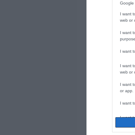
Google 
I want t
web or d
I want t
purpose
I want 
I want t
web or d
I want t
or app.
I want t
I want t
authenti