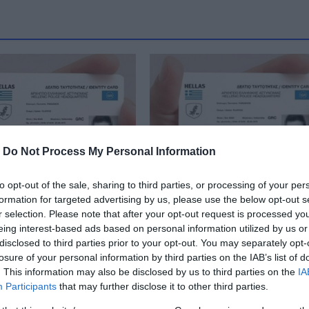
-
Do Not Process My Personal Information
to opt-out of the sale, sharing to third parties, or processing of your per
formation for targeted advertising by us, please use the below opt-out s
ότε μπορείτε να
Πώς θα κλείσετε ραντε
r selection. Please note that after your opt-out request is processed y
 νέα ταυτότητα
για να βγάλετε νέα
eing interest-based ads based on personal information utilized by us or
ταυτότητα
disclosed to third parties prior to your opt-out. You may separately opt-
 17:00
losure of your personal information by third parties on the IAB’s list of
27.11.2024 | 19:40
. This information may also be disclosed by us to third parties on the
IA
Participants
that may further disclose it to other third parties.