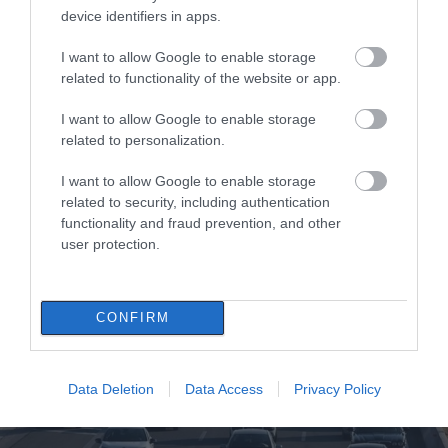
05.12.2024 | 13:30
device identifiers in apps.
I want to allow Google to enable storage
related to functionality of the website or app.
I want to allow Google to enable storage
related to personalization.
I want to allow Google to enable storage
related to security, including authentication
functionality and fraud prevention, and other
user protection.
Eύβοια: «Κραυγή αγωνίας» για τα σοβαρά
προβλήματα στο 11ο Νηπιαγωγείο
Χαλκίδας- Πώς λειτουργεί
CONFIRM
24.10.2024 | 15:15
Data Deletion
Data Access
Privacy Policy