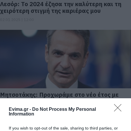
Λεσόρ: Το 2024 έζησα την καλύτερη και τη
χειρότερη στιγμή της καριέρας μου
02.01.2025 | 12:00
Μητσοτάκης: Προχωράμε στο νέο έτος με
συνέπεια ώστε οι λέξεις να γίνονται
πράξεις
Evima.gr -
Do Not Process My Personal
Information
30.12.2024 | 15:00
If you wish to opt-out of the sale, sharing to third parties, or