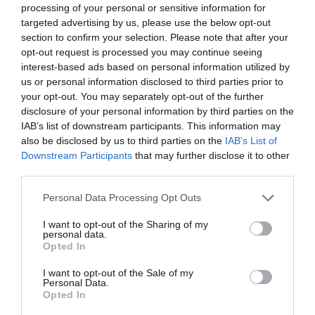
processing of your personal or sensitive information for
targeted advertising by us, please use the below opt-out
section to confirm your selection. Please note that after your
opt-out request is processed you may continue seeing
interest-based ads based on personal information utilized by
us or personal information disclosed to third parties prior to
your opt-out. You may separately opt-out of the further
disclosure of your personal information by third parties on the
IAB’s list of downstream participants. This information may
also be disclosed by us to third parties on the
IAB’s List of
Εύβοια: Τα σπαρακτικά λόγια της μητέρας
Downstream Participants
that may further disclose it to other
του βρέφους που πέθανε μετά από γενναία
third parties.
μάχη
Please note that this website/app uses one or more Google
Personal Data Processing Opt Outs
16.12.2024 | 11:15
services and may gather and store information including but
not limited to your visit or usage behaviour. You may click to
I want to opt-out of the Sharing of my
personal data.
grant or deny consent to Google and its third-party tags to
Opted In
use your data for below specified purposes in below Google
consent section.
I want to opt-out of the Sale of my
Personal Data.
Opted In