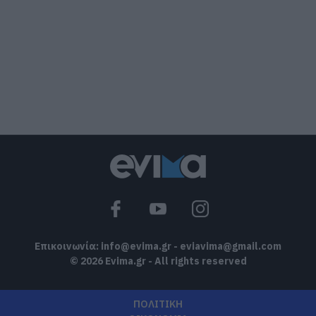
Ευρυδίκη Βαλαβάνη: Οι οικογενειακές
διακοπές στην Εύβοια! Δείτε σε ποια
παραλία
08.08.2026 | 17:20
«Κόκκινος» συναγερμός στην Εύβοια:
Red Code αύριο Κυριακή – Αυξημένη
ετοιμότητα παντού
08.08.2026 | 17:00
Ρόδος: Έγραψαν 80χρονη για κράνος!
08.08.2026 | 16:40
Επικοινωνία:
info@evima.gr
-
eviavima@gmail.com
© 2026 Evima.gr - All rights reserved
ΠΟΛΙΤΙΚΗ