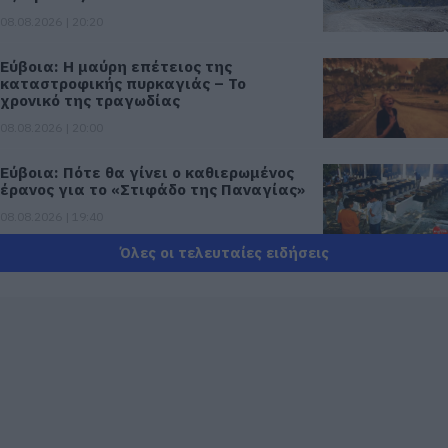
08.08.2026 | 20:20
Εύβοια: Η μαύρη επέτειος της
καταστροφικής πυρκαγιάς – Το
χρονικό της τραγωδίας
08.08.2026 | 20:00
Εύβοια: Πότε θα γίνει ο καθιερωμένος
έρανος για το «Στιφάδο της Παναγίας»
08.08.2026 | 19:40
Όλες οι τελευταίες ειδήσεις
Ο Αλέξης Τσίπρας παρουσιάζει το
οικονομικό πρόγραμμα της ΕΛ.Α.Σ. στη
Θεσσαλονίκη
08.08.2026 | 19:20
Κάνεις δεν ξεχνά τι έζησε η Εύβοια
πριν πέντε χρόνια
08.08.2026 | 19:00