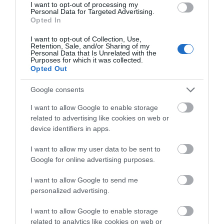
I want to opt-out of processing my
Personal Data for Targeted Advertising.
Opted In
I want to opt-out of Collection, Use,
Γεράσιμος Παπαδόπουλος: Aναμένουμε
Retention, Sale, and/or Sharing of my
Personal Data that Is Unrelated with the
μεγάλους σεισμούς
Purposes for which it was collected.
Opted Out
11.12.2024 | 13:00
Google consents
I want to allow Google to enable storage
related to advertising like cookies on web or
device identifiers in apps.
I want to allow my user data to be sent to
Google for online advertising purposes.
I want to allow Google to send me
personalized advertising.
Τσιτσιπάς: Η απίστευτη σπόντα για τους
γονείς του στα σόσιαλ
I want to allow Google to enable storage
related to analytics like cookies on web or