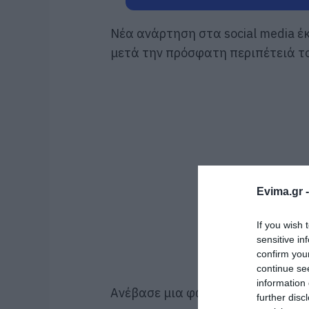
Νέα ανάρτηση στα social media έ
μετά την πρόσφατη περιπέτειά τ
Evima.gr 
If you wish 
sensitive in
confirm you
continue se
information 
Ανέβασε μια φωτογραφία του σε I
further disc