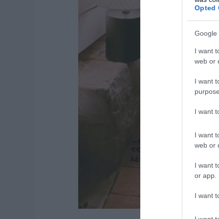
Opted 
Google 
I want t
web or d
I want t
purpose
I want 
I want t
web or d
I want t
or app.
I want t
I want t