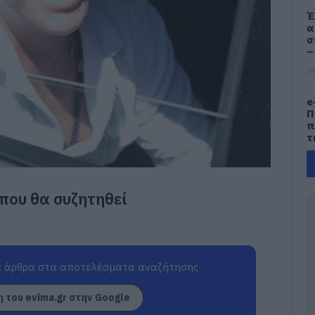
Έ
α
σ
–
09
e
Π
π
τ
09
Κ
που θα συζητηθεί
Ε
τ
Λ
κ
α
 άρθρα στα αποτελέσματα αναζήτησης
09
Σ
 του evima.gr στην Google
Δ