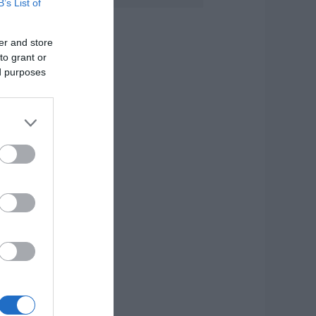
B’s List of
.08.2026 | 12:20
er and store
οιοι φοιτητές θα
to grant or
άρουν έως 2.500
υρώ για τη
ed purposes
τέγαση
.08.2026 | 12:00
υναγερμός στη
όρεια Εύβοια:
γελάδες
ετάγονται στο
ρόμο- Η έκκληση
ερέα στους
δηγούς
.08.2026 | 11:40
 Λευτέρης
τεργίου
πιστρέφει στην
στιαία!
.08.2026 | 11:20