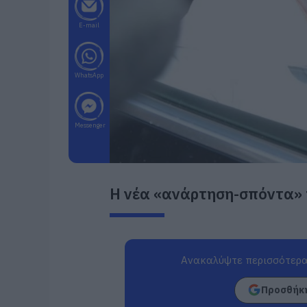
E-mail
WhatsApp
Messenger
Η νέα «ανάρτηση-σπόντα» 
Ανακαλύψτε περισσότερα
Προσθήκη