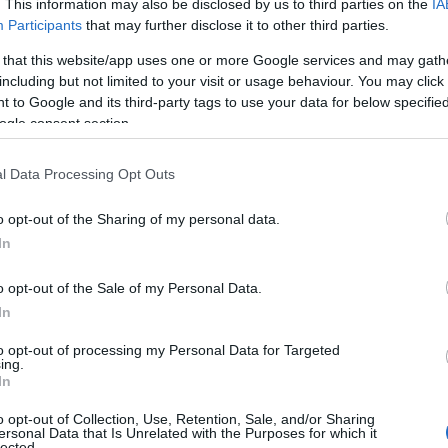
. This information may also be disclosed by us to third parties on the
IA
αι καλυμμένος με μια λευκή πετσέτα.
09
Participants
that may further disclose it to other third parties.
 that this website/app uses one or more Google services and may gath
Π
ε παιδί μου με αυτά που λένε στα κανάλια»,
including but not limited to your visit or usage behaviour. You may click 
π
ε
 to Google and its third-party tags to use your data for below specifi
σ
ogle consent section.
09
l Data Processing Opt Outs
Σ
Β
o opt-out of the Sharing of my personal data.
Α
π
In
δ
ι
o opt-out of the Sale of my Personal Data.
ο
In
09
to opt-out of processing my Personal Data for Targeted
Ο
ing.
Σ
In
ε
Ι
o opt-out of Collection, Use, Retention, Sale, and/or Sharing
ersonal Data that Is Unrelated with the Purposes for which it
09
lected.