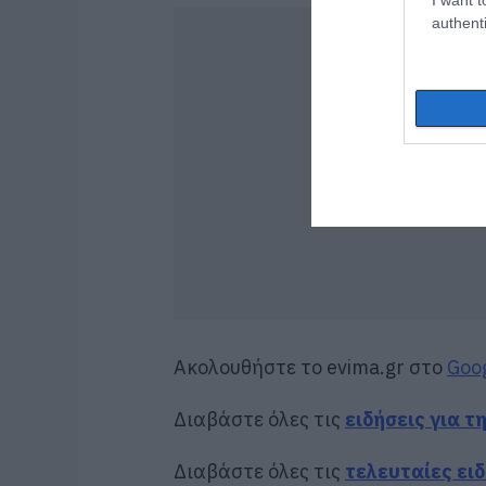
authenti
Ακολουθήστε το evima.gr στο
Goo
Διαβάστε όλες τις
ειδήσεις για τ
Διαβάστε όλες τις
τελευταίες ει