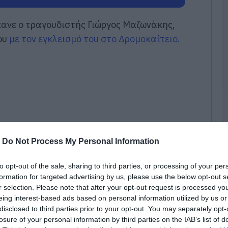
χ
χ
χ
κανε ο τραγουδιστής Γιώργος Μαζωνάκης,
09
ου
με τον εγκλεισμό του στο Δρομοκαΐτειο.
Π
τ
3
09
Π
Α
μ
τ
-
Do Not Process My Personal Information
φ
ο
to opt-out of the sale, sharing to third parties, or processing of your per
09
formation for targeted advertising by us, please use the below opt-out s
r selection. Please note that after your opt-out request is processed y
Ε
eing interest-based ads based on personal information utilized by us or
π
κ
disclosed to third parties prior to your opt-out. You may separately opt-
nstagram story.
Σ
losure of your personal information by third parties on the IAB’s list of
τ