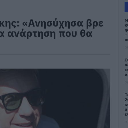
κης: «Ανησύχησα βρε
M
κ
έα ανάρτηση που θα
φ
–
ο
09
Ε
ο
ε
α
09
Τ
2
κ
σ
ε
09