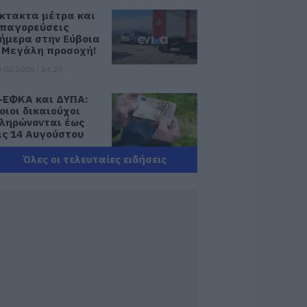
κτακτα μέτρα και
παγορεύσεις
ήμερα στην Εύβοια
 Μεγάλη προσοχή!
.08.2026 | 14:20
-ΕΦΚΑ και ΔΥΠΑ:
οιοι δικαιούχοι
ληρώνονται έως
ις 14 Αυγούστου
.08.2026 | 14:00
Όλες οι τελευταίες ειδήσεις
ατάνυξη στην
ύβοια: Παράκληση
ης Παναγίας στη
ούτσα με
εράσματα και
ναψυκτικά
.08.2026 | 13:40
κύλος ή γάτα;
είτε πόσα