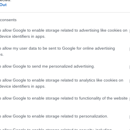
Out
Σ
σ
Σ
consents
τ
ο
o allow Google to enable storage related to advertising like cookies on
Δ
evice identifiers in apps.
09
o allow my user data to be sent to Google for online advertising
s.
Σ
ε
ε
to allow Google to send me personalized advertising.
π
Δ
Χ
o allow Google to enable storage related to analytics like cookies on
evice identifiers in apps.
09
o allow Google to enable storage related to functionality of the website
o allow Google to enable storage related to personalization.
o allow Google to enable storage related to security, including