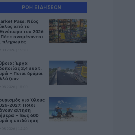
ΡΟΗ ΕΙΔΗΣΕΩΝ
arket Pass: Νέος
ύκλος από το
θινόπωρο του 2026
 Πότε αναμένονται
ι πληρωμές
.08.2026 | 15:20
ύβοια: Έργα
δοποιίας 2,4 εκατ.
υρώ – Ποιοι δρόμοι
λλάζουν
.08.2026 | 15:00
ουρισμός για Όλους
026-2027: Ποιοι
άνουν αίτηση
ήμερα – Έως 600
υρώ η επιδότηση
.08.2026 | 14:40