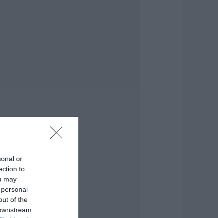
ρήματα θα
ρειαστείτε κάθε
ρόνο
.08.2026 | 13:20
ανικός σε λιμάνι
ης Εύβοιας με
7χρονο άνδρα
.08.2026 | 13:00
ανσέληνος
υγούστου 2026: Η
ερική έκλειψη και
α εντυπωσιακά
αινόμενα στον
υρανό
sonal or
.08.2026 | 12:40
ection to
ou may
ύβοια: Νέες
 personal
ινακίδες για τον
ίνδυνο πυρκαγιάς –
out of the
ε ποια σημεία
 downstream
οποθετήθηκαν