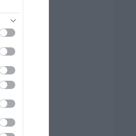
υγκινεί Ενορία
την Εύβοια!
υγκεντρώνει
ρόφιμα για άπορες
ικογένειες για τον
εκαπενταύγουστο!
.08.2026 | 11:00
ε πλήρη
τοιμότητα για
νδεχόμενο
υρκαγιάς σήμερα ο
ήμος Χαλκιδέων-
ρήσιμα τηλέφωνα
.08.2026 | 10:40