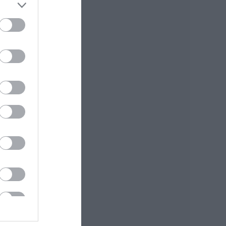
συνεχιζόμενο
07.08.2026 | 15:00
Μεγάλη προσοχή
δρόμος έχει γεμίσει
με λάδια στην
Εύβοια
07.08.2026 | 14:45
Πότε θα πληρωθούν
οι συντάξεις
Σεπτεμβρίου 2026
07.08.2026 | 14:30
Θλίψη στην Εύβοια:
Γυναίκα έχασε την
ζωή της
07.08.2026 | 14:15
Νεκρός ανασύρθηκε
69χρονος λουόμενος