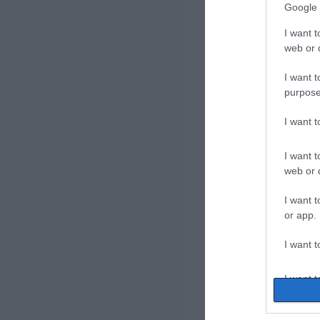
Google 
I want t
web or d
I want t
purpose
I want 
I want t
web or d
I want t
or app.
I want t
I want t
authenti