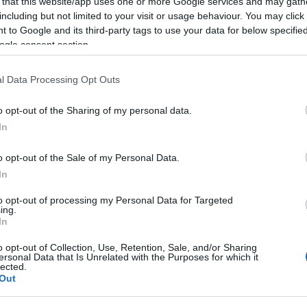
 that this website/app uses one or more Google services and may gath
including but not limited to your visit or usage behaviour. You may click 
 to Google and its third-party tags to use your data for below specifi
ogle consent section.
l Data Processing Opt Outs
o opt-out of the Sharing of my personal data.
In
o opt-out of the Sale of my Personal Data.
In
to opt-out of processing my Personal Data for Targeted
ing.
In
o opt-out of Collection, Use, Retention, Sale, and/or Sharing
ersonal Data that Is Unrelated with the Purposes for which it
lected.
Out