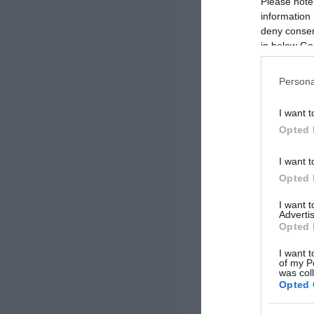
Please note
information 
deny consent
in below Go
Persona
I want t
Opted 
I want t
Opted 
I want 
Advertis
Opted 
I want t
of my P
was col
Opted 