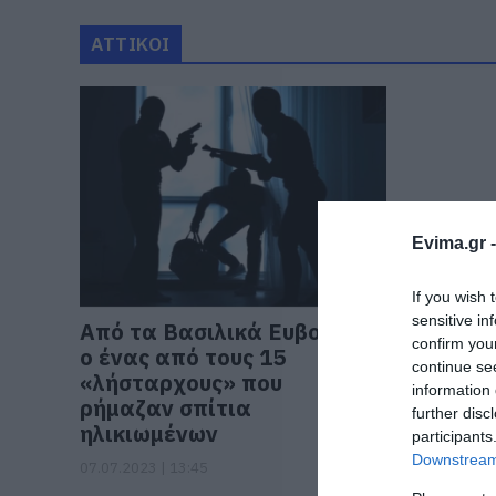
ΑΤΤΙΚΟΙ
Evima.gr 
If you wish 
sensitive in
Από τα Βασιλικά Ευβοίας
confirm you
ο ένας από τους 15
continue se
«λήσταρχους» που
information 
ρήμαζαν σπίτια
further disc
ηλικιωμένων
participants
Downstream 
07.07.2023 | 13:45