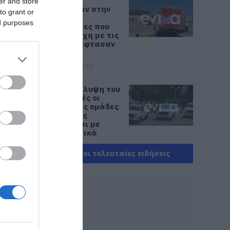
Σκύρος:
er and store
Επέστρεψαν στην
to grant or
Εύβοια οι
ed purposes
πυροσβέστες που
έδωσαν μάχη με τις
φλόγες – Έφτασαν
στην Κύμη
07.08.2026 | 15:30
Νέα αποκάλυψη του
evima: Αυτές οι
εθελοντικές ομάδες
της Εύβοιας
ενισχύονται με
πυροσβεστικά
οχήματα
Όλες οι τελευταίες ειδήσεις
07.08.2026 | 15:15
Κωνσταντοπούλου
από τη Βοιωτία:
Αυτό που συμβαίνει
δεν είναι ατύχημα,
είναι έγκλημα
διαρκές και