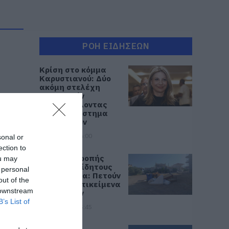
ΡΟΗ ΕΙΔΗΣΕΩΝ
Κρίση στο κόμμα
Καρυστιανού: Δύο
ακόμη στελέχη
αποχωρούν
καταγγέλλοντας
κλειστό σύστημα
αποφάσεων
07.08.2026 | 16:00
sonal or
ection to
Εικόνες ντροπής
ou may
από ασυνείδητους
 personal
στην Εύβοια: Πετούν
out of the
ογκώδη αντικείμενα
 downstream
όπου βρουν
B’s List of
07.08.2026 | 15:45