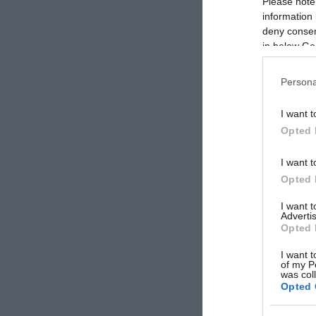
Please note
information 
deny consent
in below Go
Persona
I want t
Opted 
I want t
Opted 
I want 
Advertis
Opted 
I want t
of my P
was col
Opted 