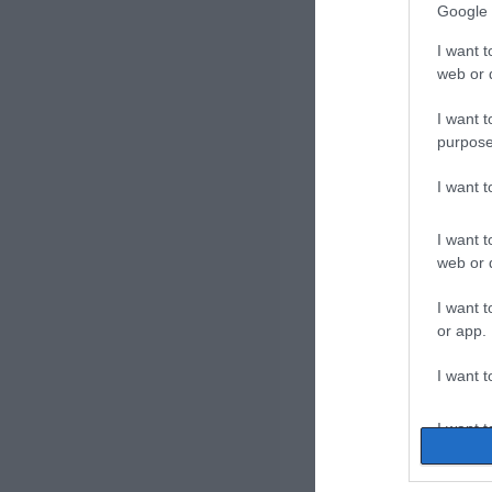
Google 
I want t
web or d
I want t
purpose
I want 
I want t
web or d
I want t
or app.
I want t
I want t
authenti