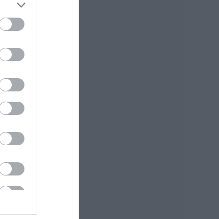
πολύ χρήσιμη το
καλοκαίρι
05.08.2026 | 20:20
Καθαρό και άφθονο
νερό σε αυτή την
περιοχή της
Εύβοιας
05.08.2026 | 20:00
Καραμπόλα
τεσσάρων
οχημάτων
προκάλεσε
αναστάτωση στην
κυκλοφορία
05.08.2026 | 19:40
Νύχτα τρόμου στην
Εύβοια: Διέρρηξαν
σπίτι 95χρονης και
προκάλεσαν
σοβαρές ζημιές σε