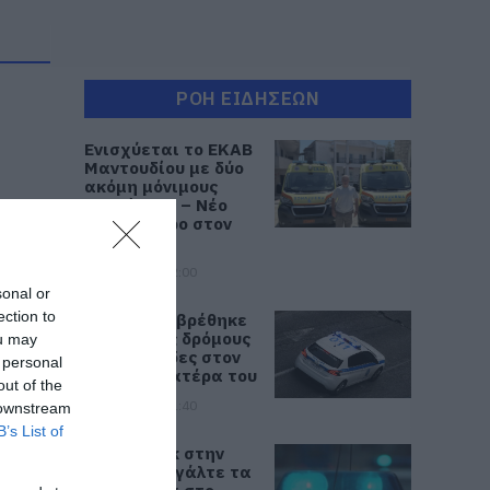
ΡΟΗ ΕΙΔΗΣΕΩΝ
Ενισχύεται το ΕΚΑΒ
Μαντουδίου με δύο
ακόμη μόνιμους
διασώστες – Νέο
ασθενοφόρο στον
τομέα
05.08.2026 | 22:00
sonal or
ection to
Κοριτσάκι βρέθηκε
μόνο στους δρόμους
ou may
– Χειροπέδες στον
 personal
25χρονο πατέρα του
out of the
05.08.2026 | 21:40
 downstream
B’s List of
Απάτη-σοκ στην
Εύβοια: «Βγάλτε τα