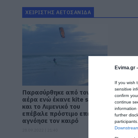
ΧΕΙΡΙΣΤΗΣ ΑΕΤΟΣΑΝΙΔΑ
Evima.gr 
If you wish 
sensitive in
Παρασύρθηκε από τον
confirm you
αέρα ενώ έκανε kite surf
continue se
και το Λιμενικό του
information 
επέβαλε πρόστιμο επειδή
further disc
αγνόησε τον καιρό
participants
Downstream 
28.09.2022 | 21:40