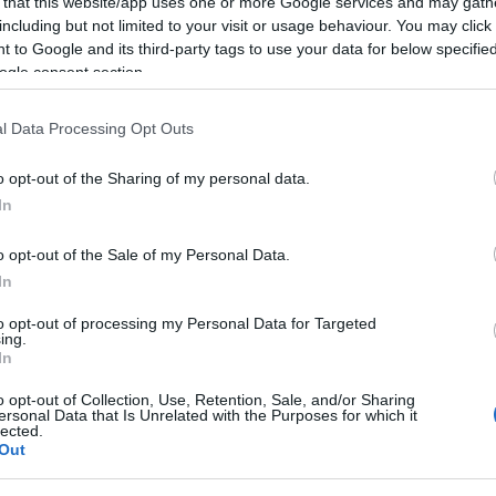
 that this website/app uses one or more Google services and may gath
including but not limited to your visit or usage behaviour. You may click 
 to Google and its third-party tags to use your data for below specifi
ogle consent section.
l Data Processing Opt Outs
o opt-out of the Sharing of my personal data.
In
o opt-out of the Sale of my Personal Data.
In
to opt-out of processing my Personal Data for Targeted
ing.
In
o opt-out of Collection, Use, Retention, Sale, and/or Sharing
ersonal Data that Is Unrelated with the Purposes for which it
lected.
Out