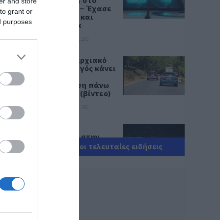
χρυσαφικά στο
er and store
μπαλκόνι» – Έχασε
to grant or
9.500 ευρώ και
ed purposes
κοσμήματα
05.08.2026 | 21:20
Σοκ σε επαρχιακό
δρόμο: Οδηγός κάνει
τετραπλή
προσπέραση πάνω
σε στροφή (βίντεο)
05.08.2026 | 21:00
Φωτιά σε
λεωφορείο στην
Εύβοια
Όλες οι τελευταίες ειδήσεις
05.08.2026 | 20:39
Η λειτουργία στα
κλειδιά του
αυτοκινήτου που
λίγοι οδηγοί
γνωρίζουν και είναι