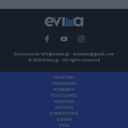
08.08.2026 | 11:40
Εύβοια: Αποκαταστάθηκε το ίντερνετ
στον Οξύλιθο μετά από επέμβαση της
CP COMPANY Ε.Ε.
08.08.2026 | 11:20
Επικοινωνία:
info@evima.gr
-
eviavima@gmail.com
© 2026 Evima.gr - All rights reserved
ΠΟΛΙΤΙΚΗ
ΟΙΚΟΝΟΜΙΑ
ΚΟΙΝΩΝΙΑ
ΠΟΛΙΤΙΣΜΟΣ
ΑΘΛΗΤΙΚΑ
ΑΠΟΨΕΙΣ
ΣΥΝΕΝΤΕΥΞΕΙΣ
ΔΙΕΘΝΗ
ΥΓΕΙΑ