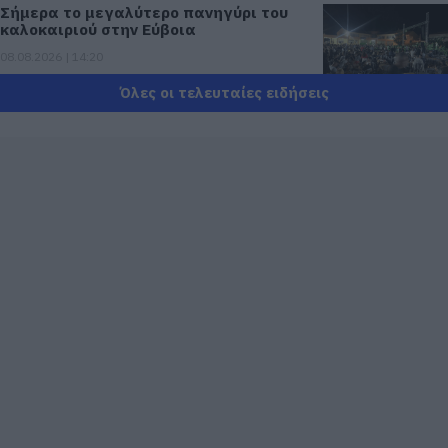
Σήμερα το μεγαλύτερο πανηγύρι του
καλοκαιριού στην Εύβοια
08.08.2026 | 14:20
Όλες οι τελευταίες ειδήσεις
Συρροή πιστών σε αυτό το Μοναστήρι
της Εύβοιας!
08.08.2026 | 14:00
Έξοδος Αυγούστου: Οι Αθηναίοι
«ψηφίζουν» Εύβοια για τις διακοπές
τους!
08.08.2026 | 13:40
Μεταφορές χρημάτων: Σε ποιες
περιπτώσεις η ΑΑΔΕ επιβάλλει φόρο
από 10% έως 40%
08.08.2026 | 13:20
Εικόνες σοκ σε κοιμητήριο της Εύβοιας: