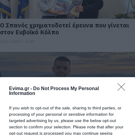
Ο Σπανός χρηματοδοτεί έρευνα που γίνεται
στον Ευβοϊκό Κόλπο
06.11.2025 | 22:40
Evima.gr -
Do Not Process My Personal
Information
If you wish to opt-out of the sale, sharing to third parties, or
processing of your personal or sensitive information for
Ευβοιώτης κυκλοφόρησε βιβλίο για την
targeted advertising by us, please use the below opt-out
Ολιστική Νοημοσύνη- Που θα το βρείτε
section to confirm your selection. Please note that after your
opt-out request is processed you may continue seeing
13.09.2025 | 17:00