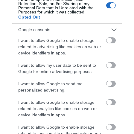
Retention, Sale, and/or Sharing of my
Personal Data that Is Unrelated with the
Purposes for which it was collected.
Opted Out
Google consents
I want to allow Google to enable storage
Ευβοιώτης ερευνητής στο 1ο Επιστημονικό
related to advertising like cookies on web or
Συνέδριο Υδατοκαλλιεργειών
device identifiers in apps.
18.05.2025 | 22:00
I want to allow my user data to be sent to
Google for online advertising purposes.
I want to allow Google to send me
personalized advertising.
I want to allow Google to enable storage
related to analytics like cookies on web or
device identifiers in apps.
I want to allow Google to enable storage
related to functionality of the website or app.