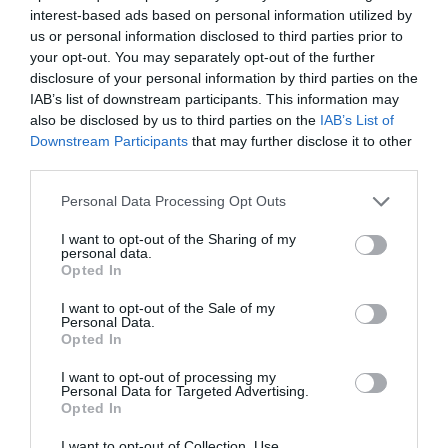
interest-based ads based on personal information utilized by
us or personal information disclosed to third parties prior to
your opt-out. You may separately opt-out of the further
disclosure of your personal information by third parties on the
IAB’s list of downstream participants. This information may
also be disclosed by us to third parties on the
IAB’s List of
Downstream Participants
that may further disclose it to other
third parties.
Please note that this website/app uses one or more Google
Personal Data Processing Opt Outs
services and may gather and store information including but
not limited to your visit or usage behaviour. You may click to
I want to opt-out of the Sharing of my
Η Μωβ Μέδουσα στον Ευβοϊκό: Τι είναι,
personal data.
grant or deny consent to Google and its third-party tags to
Opted In
πόσο επικίνδυνη και πώς να
use your data for below specified purposes in below Google
προστατευθείτε
consent section.
I want to opt-out of the Sale of my
Personal Data.
25.06.2025 | 08:45
Opted In
I want to opt-out of processing my
Personal Data for Targeted Advertising.
Opted In
I want to opt-out of Collection, Use,