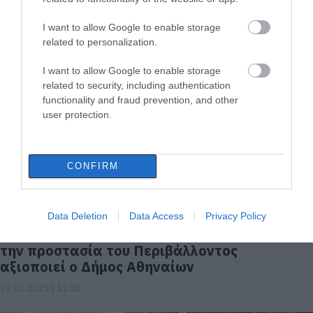
Το θαλάσσιο περιβάλλον στο επίκεντρο της
συνάντησης του Ευβοιώτη Δημήτρη Πάφρα
I want to allow Google to enable storage
με την HELMEPA
related to personalization.
10.04.2025 | 12:15
I want to allow Google to enable storage
related to security, including authentication
functionality and fraud prevention, and other
user protection.
CONFIRM
Data Deletion
Data Access
Privacy Policy
Το βιβλίο του Ευβοιώτη Δημήτρη Πάφρα για
την προστασία του Περιβάλλοντος
αξιοποιεί ο Δήμος Αθηναίων
29.03.2025 | 11:20