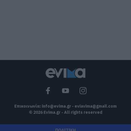
Καιρός: Επιμένουν και σήμερα τα
μποφόρ και η ζέστη στην Εύβοια
10.08.2026 | 08:20
Στο κόκκινο σήμερα Εύβοια και Σκύρος
για κίνδυνο φωτιάς – Τι απαγορεύεται
10.08.2026 | 08:00
Αναστάτωση σε παραλία της Εύβοιας:
Άνδρας αισθάνθηκε αδιαθεσία,
μεταφέρθηκε στο Νοσοκομείο
09.08.2026 | 21:40
Επικοινωνία:
info@evima.gr
-
eviavima@gmail.com
© 2026 Evima.gr - All rights reserved
ΠΟΛΙΤΙΚΗ