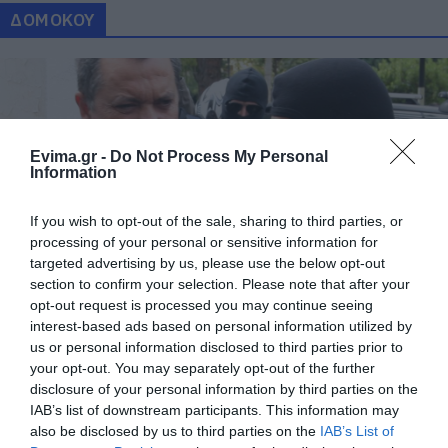
ΔΟΜΟΚΟΥ
Evima.gr -
Do Not Process My Personal
Information
If you wish to opt-out of the sale, sharing to third parties, or
processing of your personal or sensitive information for
targeted advertising by us, please use the below opt-out
Στις φυλακές Δομοκού ο υπαρχηγός της
section to confirm your selection. Please note that after your
Χρυσής Αυγής, Χρήστος Παππάς
opt-out request is processed you may continue seeing
interest-based ads based on personal information utilized by
02.07.2021 | 13:26
us or personal information disclosed to third parties prior to
your opt-out. You may separately opt-out of the further
disclosure of your personal information by third parties on the
IAB’s list of downstream participants. This information may
also be disclosed by us to third parties on the
IAB’s List of