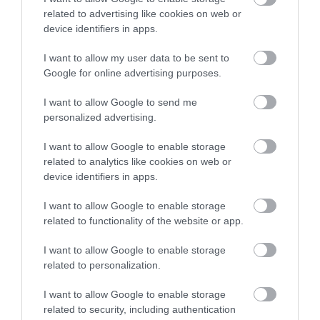
related to advertising like cookies on web or
10.08.2026 | 11:20
device identifiers in apps.
Η Λίμνη Ευβοίας γίνεται σημείο
I want to allow my user data to be sent to
συνάντησης των γεύσεων της Στερεάς
Google for online advertising purposes.
Ελλάδας
10.08.2026 | 11:00
I want to allow Google to send me
personalized advertising.
Χαλκίδα: Γιατί φωτίστηκε στα μωβ-
ροζ το δημαρχείο στην παραλία
I want to allow Google to enable storage
related to analytics like cookies on web or
10.08.2026 | 10:40
device identifiers in apps.
Όλες οι τελευταίες ειδήσεις
I want to allow Google to enable storage
Έκτακτη διακοπή νερού στους Ωρεούς
Ευβοίας
related to functionality of the website or app.
10.08.2026 | 10:20
I want to allow Google to enable storage
related to personalization.
Ελεγκτές της ΑΑΔΕ κατέσχεσαν σχεδόν
I want to allow Google to enable storage
1300 φιάλλες παράνομου ψυκτικού
υγρού φρέον (εικόνες)
related to security, including authentication