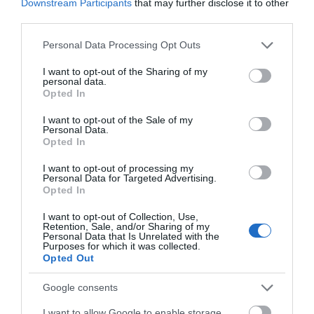
Downstream Participants
that may further disclose it to other
third parties.
ΡΟΗ ΕΙΔΗΣΕΩΝ
Please note that this website/app uses one or more Google
Personal Data Processing Opt Outs
services and may gather and store information including but
not limited to your visit or usage behaviour. You may click to
I want to opt-out of the Sharing of my
Κόκκινος συναγερμός για φωτιά
personal data.
σήμερα στην Εύβοια – Προσοχή
grant or deny consent to Google and its third-party tags to
Opted In
use your data for below specified purposes in below Google
10.08.2026 | 12:20
consent section.
I want to opt-out of the Sale of my
Personal Data.
Opted In
Πέθανε κτηνοτρόφος μετά τη
θανάτωση του κοπαδιού του
I want to opt-out of processing my
Personal Data for Targeted Advertising.
10.08.2026 | 12:00
Opted In
I want to opt-out of Collection, Use,
Αυτά τα σχολεία αναβαθμίζονται στην
Retention, Sale, and/or Sharing of my
Εύβοια – Τι έργα γίνονται – Δείτε
Personal Data that Is Unrelated with the
εικόνες
Purposes for which it was collected.
Opted Out
10.08.2026 | 11:40
Google consents
Αύγουστος στην Εύβοια: Τι θα γίνει
αύριο στα σοκάκια αυτού χωριού
I want to allow Google to enable storage