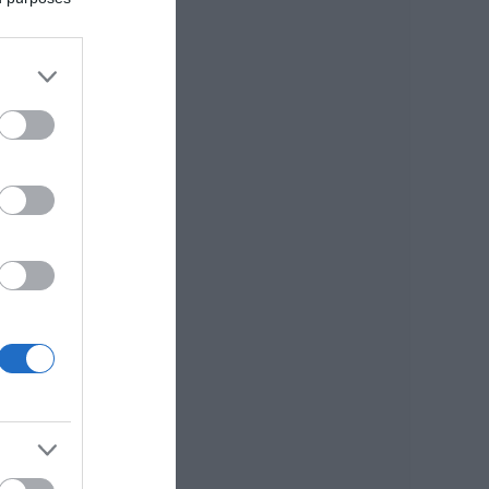
Καιρός: Πάνω από
35 βαθμούς σήμερα
η θερμοκρασία στην
Εύβοια
07.08.2026 | 08:15
Εύβοια: Σήμερα το
τελευταίο αντίο
στον 37χρονο που
έχασε τη ζωή του
σε τροχαίο με
αγριογούρουνο
07.08.2026 | 08:00
Φωτιά στη Σκύρο:
Χωρίς ενεργό
μέτωπο –
Παραμένουν
ισχυρές δυνάμεις
της Πυροσβεστικής
07.08.2026 | 00:10