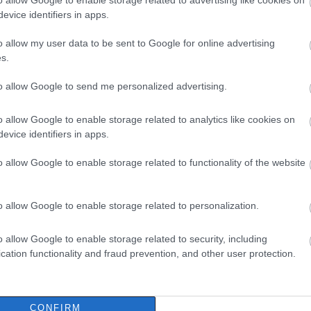
ακτο Δελτίο
Εύβοια: Ραγδαία
evice identifiers in apps.
ωσης του καιρού –
επιδείνωση του καιρού
o allow my user data to be sent to Google for online advertising
ι ισχυρές
Πότε ξεκινάει-
s.
δες στην Εύβοια
«Καμπανάκι» κινδύνου
για πλημμύρες
 13:15
to allow Google to send me personalized advertising.
19.04.2024 | 15:15
o allow Google to enable storage related to analytics like cookies on
evice identifiers in apps.
o allow Google to enable storage related to functionality of the website
o allow Google to enable storage related to personalization.
o allow Google to enable storage related to security, including
cation functionality and fraud prevention, and other user protection.
ιονίσει τις
Η ΕΜΥ μιλησε: Αυτή είν
ς ώρες στην
η πρόγνωση για χιόνια
CONFIRM