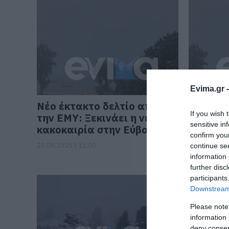
Evima.gr 
Νέο έκτακτο δελτίο από
Έκτακτο
If you wish 
την ΕΜΥ: Ξεκινάει η νέα
επιδείν
sensitive in
κακοκαιρία στην Εύβοια
Ξανά βρ
confirm you
καταιγί
25.05.2025 | 11:00
continue se
information 
05.04.2025 |
further disc
participants
Downstream 
Please note
information 
deny consent