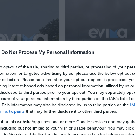
-
Do Not Process My Personal Information
 δελτίο
Έκτακτο δελτίο από τη
to opt-out of the sale, sharing to third parties, or processing of your per
ωσης του καιρού:
ΕΜΥ: Έρχονται καταιγί
formation for targeted advertising by us, please use the below opt-out s
οχές και
και χιόνια στην Εύβοια
r selection. Please note that after your opt-out request is processed y
δες στην Εύβοια
17.03.2025 | 11:12
eing interest-based ads based on personal information utilized by us or
disclosed to third parties prior to your opt-out. You may separately opt-
 14:20
losure of your personal information by third parties on the IAB’s list of
. This information may also be disclosed by us to third parties on the
IA
Participants
that may further disclose it to other third parties.
 that this website/app uses one or more Google services and may gath
including but not limited to your visit or usage behaviour. You may click 
 to Google and its third-party tags to use your data for below specifi