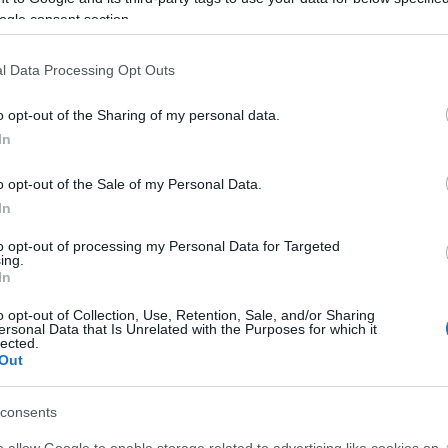
ogle consent section.
l Data Processing Opt Outs
 δελτίο
Έκτακτο Δελτίο ΕΜΥ:
o opt-out of the Sharing of my personal data.
ωσης για τα χιόνια
Κακοκαιρία με βροχές,
In
βοια από την ΕΜΥ
κεραυνούς και χαλάζι-
Πότε ξεκινάει
o opt-out of the Sale of my Personal Data.
 12:20
In
11.11.2024 | 11:57
to opt-out of processing my Personal Data for Targeted
ing.
In
o opt-out of Collection, Use, Retention, Sale, and/or Sharing
ersonal Data that Is Unrelated with the Purposes for which it
lected.
Out
consents
o allow Google to enable storage related to advertising like cookies on