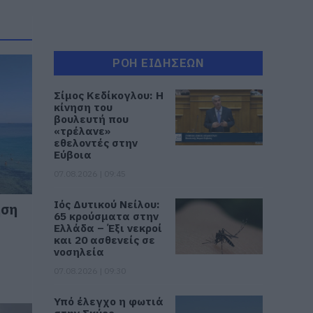
ΡΟΗ ΕΙΔΗΣΕΩΝ
Σίμος Κεδίκογλου: Η
κίνηση του
βουλευτή που
«τρέλανε»
εθελοντές στην
Εύβοια
07.08.2026 | 09:45
Ιός Δυτικού Νείλου:
ηση
65 κρούσματα στην
Ελλάδα – Έξι νεκροί
και 20 ασθενείς σε
νοσηλεία
07.08.2026 | 09:30
Υπό έλεγχο η φωτιά