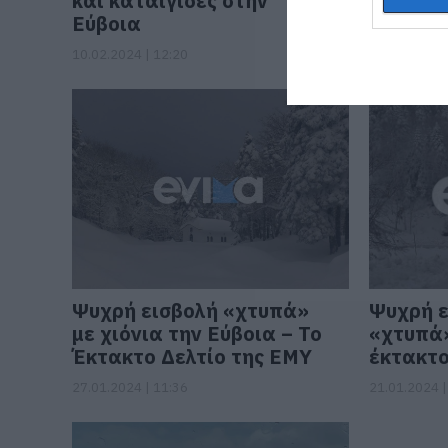
και καταιγίδες στην
Εύβοια 
Εύβοια
δελτίο 
10.02.2024 | 12:20
29.01.2024 |
Ψυχρή εισβολή «χτυπά»
Ψυχρή ε
με χιόνια την Εύβοια – Το
«χτυπά»
Έκτακτο Δελτίο της ΕΜΥ
έκτακτο
27.01.2024 | 11:36
21.01.2024 |