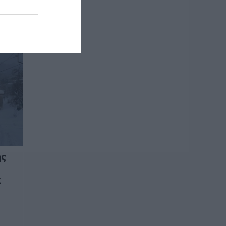
Πότε πληρώνονται
οι δικαιούχοι – Οι
ημερομηνίες του e-
ΕΦΚΑ
06.08.2026 | 21:40
Σοκ στην Εύβοια με
την κοπέλα που
έπεσε από την
γέφυρα: Τα νεότερα
για την υγεία της
06.08.2026 | 21:20
Νεότερα για τη
Φωτιά στη Σκύρο:
ης
Κινδύνευσε
κτηνοτροφική
μονάδα – Νέο
α
βίντεο
06.08.2026 | 21:00