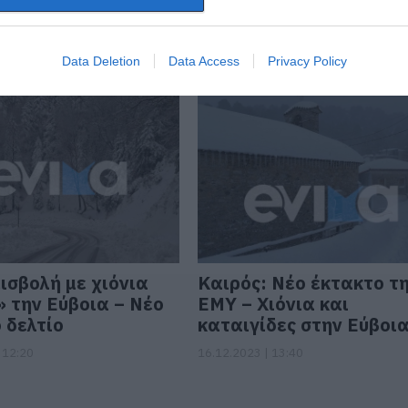
– Νέο έκτακτο
στην Εύβοια
της ΕΜΥ
28.01.2024 | 12:48
 12:15
Data Deletion
Data Access
Privacy Policy
ισβολή με χιόνια
Καιρός: Νέο έκτακτο τ
 την Εύβοια – Νέο
ΕΜΥ – Χιόνια και
 δελτίο
καταιγίδες στην Εύβοι
 12:20
16.12.2023 | 13:40