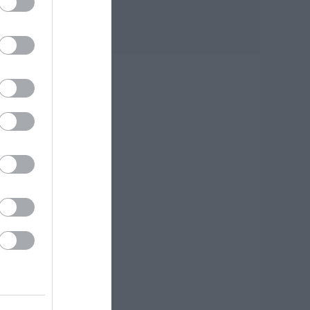
Συνελήφθη 63χρονη
για τη φωτιά στη
-
Σκύρο
06.08.2026 | 23:15
Φωτιά στη Σκύρο:
Δύσκολη νύχτα για
την Καλαμίτσα –
Νέες εικόνες και
βίντεο
06.08.2026 | 22:04
Εύβοια: Με
κατάνυξη και
πλήθος κόσμου η
μεγάλη γιορτή
στους Ωρεούς –
Παρών ο Θανάσης
Ζεμπίλης
06.08.2026 | 22:00
αι
Συντάξεις
Σεπτεμβρίου 2026: