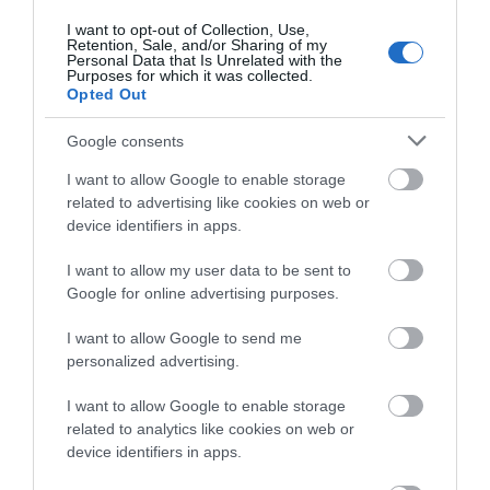
πυρκαγιάς σήμερα ο Δήμος Χαλκιδέων-
Χρήσιμα τηλέφωνα
I want to opt-out of Collection, Use,
Retention, Sale, and/or Sharing of my
09.08.2026 | 10:40
Personal Data that Is Unrelated with the
Purposes for which it was collected.
Opted Out
Γνωρίζατε ότι υπάρχει Λουτράκι και
στην Εύβοια;
Google consents
09.08.2026 | 10:20
I want to allow Google to enable storage
related to advertising like cookies on web or
Μεγάλο συναυλία σήμερα στην Εύβοια
device identifiers in apps.
με γνωστό καλλιτέχνη του βιολιού!
09.08.2026 | 10:00
I want to allow my user data to be sent to
Google for online advertising purposes.
Χωρίς ρεύμα σήμερα Κυριακή 9,
I want to allow Google to send me
Αυγούστου πολλές περιοχές στην
personalized advertising.
Εύβοια
09.08.2026 | 09:40
I want to allow Google to enable storage
related to analytics like cookies on web or
Σε αυτή την Ενορία του Οσίου Ιωάννη
device identifiers in apps.
του Ρώσσου λειτούργησε χθες ο
Μητροπολίτης Χαλκίδος