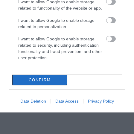
I want to allow Google to enable storage
09.08.2026 | 09:20
related to functionality of the website or app.
I want to allow Google to enable storage
Νότια Εύβοια: Μεγάλο Beach Party
σήμερα στη Γαλάζια Λίμνη! Εσύ θα
related to personalization.
λείπεις;
I want to allow Google to enable storage
09.08.2026 | 09:00
Όλες οι τελευταίες ειδήσεις
related to security, including authentication
functionality and fraud prevention, and other
Εορτολόγιο: Ποιοι γιορτάζουν σήμερα,
Κυριακή 9 Αυγούστου
user protection.
09.08.2026 | 08:40
CONFIRM
Καιρός: Καύσωνας και πολλά μποφόρ
σήμερα στην Εύβοια
09.08.2026 | 08:20
Data Deletion
Data Access
Privacy Policy
«Κόκκινος» συναγερμός σήμερα στην
Εύβοια – Τι απαγορεύεται
09.08.2026 | 08:00