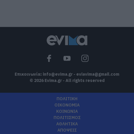
Εύβοια: Η μαύρη επέτειος της
καταστροφικής πυρκαγιάς – Το
χρονικό της τραγωδίας
08.08.2026 | 20:00
Εύβοια: Πότε θα γίνει ο καθιερωμένος
έρανος για το «Στιφάδο της Παναγίας»
08.08.2026 | 19:40
Επικοινωνία:
info@evima.gr
-
eviavima@gmail.com
© 2026 Evima.gr - All rights reserved
ΠΟΛΙΤΙΚΗ
ΟΙΚΟΝΟΜΙΑ
ΚΟΙΝΩΝΙΑ
ΠΟΛΙΤΙΣΜΟΣ
ΑΘΛΗΤΙΚΑ
ΑΠΟΨΕΙΣ