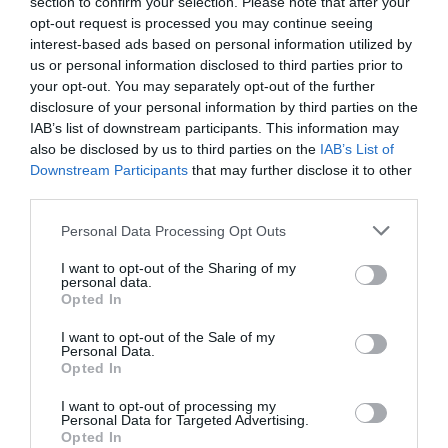
section to confirm your selection. Please note that after your
opt-out request is processed you may continue seeing
interest-based ads based on personal information utilized by
us or personal information disclosed to third parties prior to
your opt-out. You may separately opt-out of the further
disclosure of your personal information by third parties on the
IAB’s list of downstream participants. This information may
Τεχνολογική αναβάθμιση στη Μητρόπολη
also be disclosed by us to third parties on the
IAB’s List of
Χαλκίδας – Πήραν λάπτοπ και εκτυπωτές οι
Downstream Participants
that may further disclose it to other
ενορίες
third parties.
01.01.2024 | 12:20
Please note that this website/app uses one or more Google
Personal Data Processing Opt Outs
services and may gather and store information including but
not limited to your visit or usage behaviour. You may click to
I want to opt-out of the Sharing of my
personal data.
grant or deny consent to Google and its third-party tags to
Opted In
use your data for below specified purposes in below Google
consent section.
I want to opt-out of the Sale of my
Personal Data.
Opted In
ΡΟΗ ΕΙΔΗΣΕΩΝ
I want to opt-out of processing my
Personal Data for Targeted Advertising.
Σε πλήρη ετοιμότητα για ενδεχόμενο
Opted In