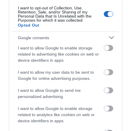
πριν πέντε χρόνια
I want to opt-out of Collection, Use,
08.08.2026 | 19:00
Retention, Sale, and/or Sharing of my
Personal Data that Is Unrelated with the
Purposes for which it was collected.
Opted Out
Σε δημοπρασία η μπάλα των ιστορικών
γκολ του Μαραντόνα
Google consents
08.08.2026 | 18:40
I want to allow Google to enable storage
related to advertising like cookies on web or
Αγανάκτηση σε χωριό της Εύβοιας:
device identifiers in apps.
Μένουν κάθε μέρα χωρίς νερό – Σοβαρή
καταγγελία
I want to allow my user data to be sent to
08.08.2026 | 18:20
Google for online advertising purposes.
Αγροτικές ενισχύσεις: Ποιοι θα λάβουν
I want to allow Google to send me
νωρίτερα τις προκαταβολές
personalized advertising.
08.08.2026 | 18:00
I want to allow Google to enable storage
related to analytics like cookies on web or
Σε πελάγη ευτυχίας αντιδήμαρχος
device identifiers in apps.
στην Εύβοια! Έγινε για τρίτη φορά
παππούς!