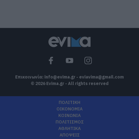
Όμιλος ΔΕΗ: Νέα συμφωνία για
χαρτοφυλάκιο έργων ΑΠΕ
08.08.2026 | 14:40
Σήμερα το μεγαλύτερο πανηγύρι του
καλοκαιριού στην Εύβοια
08.08.2026 | 14:20
Επικοινωνία:
info@evima.gr
-
eviavima@gmail.com
© 2026 Evima.gr - All rights reserved
ΠΟΛΙΤΙΚΗ
ΟΙΚΟΝΟΜΙΑ
ΚΟΙΝΩΝΙΑ
ΠΟΛΙΤΙΣΜΟΣ
ΑΘΛΗΤΙΚΑ
ΑΠΟΨΕΙΣ