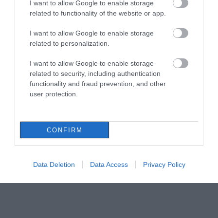
I want to allow Google to enable storage
08.08.2026 | 17:40
related to functionality of the website or app.
I want to allow Google to enable storage
Ευρυδίκη Βαλαβάνη: Οι οικογενειακές
διακοπές στην Εύβοια! Δείτε σε ποια
related to personalization.
παραλία
I want to allow Google to enable storage
08.08.2026 | 17:20
Όλες οι τελευταίες ειδήσεις
related to security, including authentication
functionality and fraud prevention, and other
«Κόκκινος» συναγερμός στην Εύβοια:
Red Code αύριο Κυριακή – Αυξημένη
user protection.
ετοιμότητα παντού
08.08.2026 | 17:00
CONFIRM
Ρόδος: Έγραψαν 80χρονη για κράνος!
08.08.2026 | 16:40
Data Deletion
Data Access
Privacy Policy
Θρήνος σε όλη την Εύβοια για τον
επιχειρηματία που έφυγε απο την ζωή
08.08.2026 | 16:20