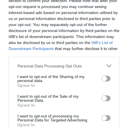
section to confirm your selection. Please note that after your
opt-out request is processed you may continue seeing
interest-based ads based on personal information utilized by
us or personal information disclosed to third parties prior to
your opt-out. You may separately opt-out of the further
disclosure of your personal information by third parties on the
IAB’s list of downstream participants. This information may
Τι συνέβη τα ξημερώματα στη Φιλοθέη: Η
also be disclosed by us to third parties on the
IAB’s List of
ασήμαντη αφορμή που προκάλεσε τον
Downstream Participants
that may further disclose it to other
άγριο καβγά μεταξύ νεαρών
third parties.
06.09.2024 | 21:40
Please note that this website/app uses one or more Google
Personal Data Processing Opt Outs
services and may gather and store information including but
not limited to your visit or usage behaviour. You may click to
I want to opt-out of the Sharing of my
personal data.
grant or deny consent to Google and its third-party tags to
Opted In
use your data for below specified purposes in below Google
consent section.
I want to opt-out of the Sale of my
Personal Data.
Opted In
ΡΟΗ ΕΙΔΗΣΕΩΝ
I want to opt-out of processing my
Personal Data for Targeted Advertising.
Κάνεις δεν ξεχνά τι έζησε η Εύβοια
Opted In