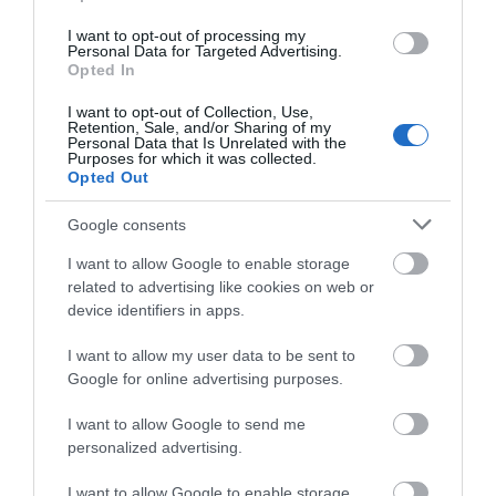
αυτοκινήτου με
πολλές περιοχές- Πίνακας
φορτηγό
I want to opt-out of processing my
08.08.2026 | 09:40
Personal Data for Targeted Advertising.
Opted In
I want to opt-out of Collection, Use,
Άρχισε τις διακοπές ο
Retention, Sale, and/or Sharing of my
Μητσοτάκης: Φαγητό και κρασί
Personal Data that Is Unrelated with the
σε γνωστό στέκι
Purposes for which it was collected.
Opted Out
08.08.2026 | 09:20
Google consents
Συγκίνηση και βαθιά πίστη στην
Τραγική κατάληξη είχε
Αυτοψία στα καμένα:
Εύβοια! Τίμησαν τον Όσιο Ιωάννη
η θαλάσσια εκδρομή
37 σπίτια κρίθηκαν
I want to allow Google to enable storage
του Ρώσσο για το θαύμα της
για 57χρονο τουρίστα
κατεδαφιστέα στο
βροχής στη φωτιά του 2021
related to advertising like cookies on web or
Πόρτο Γερμενό
device identifiers in apps.
08.08.2026 | 09:00
I want to allow my user data to be sent to
Εορτολόγιο: Ποιοι γιορτάζουν
Google for online advertising purposes.
σήμερα, Σάββατο 8 Αυγούστου
08.08.2026 | 08:40
I want to allow Google to send me
personalized advertising.
I want to allow Google to enable storage