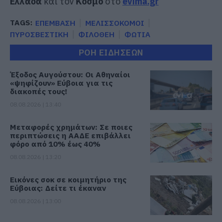
Ελλάδα
και τον
Κόσμο
στο
evima.gr
TAGS:
ΕΠΕΜΒΑΣΗ
ΜΕΛΙΣΣΟΚΟΜΟΙ
ΠΥΡΟΣΒΕΣΤΙΚΗ
ΦΙΛΟΘΕΗ
ΦΩΤΙΑ
ΡΟΗ ΕΙΔΗΣΕΩΝ
Έξοδος Αυγούστου: Οι Αθηναίοι
«ψηφίζουν» Εύβοια για τις
διακοπές τους!
08.08.2026 | 13:40
Μεταφορές χρημάτων: Σε ποιες
περιπτώσεις η ΑΑΔΕ επιβάλλει
φόρο από 10% έως 40%
08.08.2026 | 13:20
Εικόνες σοκ σε κοιμητήριο της
Εύβοιας: Δείτε τι έκαναν
08.08.2026 | 13:00