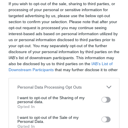
ίντερνετ στον Οξύλιθο μετά από
If you wish to opt-out of the sale, sharing to third parties, or
επέμβαση της CP COMPANY Ε.Ε.
processing of your personal or sensitive information for
targeted advertising by us, please use the below opt-out
08.08.2026 | 11:20
section to confirm your selection. Please note that after your
opt-out request is processed you may continue seeing
Αθλητικό σωματείο της Εύβοιας
εξέδωσε ανακοίνωση για το
interest-based ads based on personal information utilized by
βουλευτή Σίμο Κεδίκογλου- Τι
us or personal information disclosed to third parties prior to
Εορτολόγιο: Ποιοι
Ο καιρός αλλάζει
αναφέρει
your opt-out. You may separately opt-out of the further
γιορτάζουν σήμερα,
πρόσωπο: Έρχονται
08.08.2026 | 11:00
disclosure of your personal information by third parties on the
Σάββατο 8 Αυγούστου
40άρια μαζί με
θυελλώδη μελτέμια
IAB’s list of downstream participants. This information may
Εύβοια: «Πλιάτσικο» σε έργο
also be disclosed by us to third parties on the
IAB’s List of
ανάπλασης παραλίας – Η
Downstream Participants
that may further disclose it to other
καταγγελία που προκαλεί
third parties.
αντιδράσεις
08.08.2026 | 10:20
Please note that this website/app uses one or more Google
Personal Data Processing Opt Outs
services and may gather and store information including but
Χωρίς Internet τώρα αυτό το
not limited to your visit or usage behaviour. You may click to
I want to opt-out of the Sharing of my
χωριό της Εύβοιας
personal data.
grant or deny consent to Google and its third-party tags to
Opted In
08.08.2026 | 10:00
use your data for below specified purposes in below Google
Νέο τροχαίο με υλικές
Μητέρα και γιος οι
consent section.
I want to opt-out of the Sale of my
ζημιές
νεκροί από τη
Personal Data.
σύγκρουση
Opted In
Εύβοια: Διακοπή ρεύματος αύριο