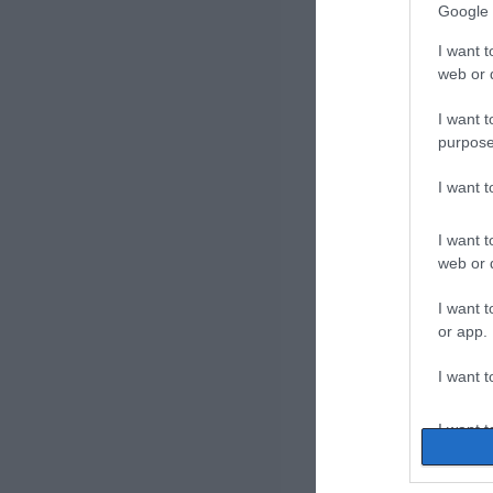
Google 
I want t
web or d
I want t
purpose
I want 
I want t
web or d
I want t
or app.
I want t
I want t
authenti