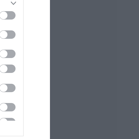
Ποιοι και γιατί θα
πάρουν διπλάσια
σύνταξη τον
Αύγουστο
07.08.2026 | 20:20
Δείτε τι έκανε
Δήμος της Εύβοιας
για τις φωτιές
07.08.2026 | 20:00
Μητέρα και γιος οι
νεκροί από τη
σύγκρουση
αυτοκινήτου με
φορτηγό
07.08.2026 | 19:40
Ράγισαν καρδιές
στην Εύβοια: Το
τελευταίο «αντίο»