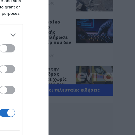
er and store
07.08.2026 | 21:40
to grant or
ed purposes
Εύβοια: Γυναίκα
έπεσε θύμα
διαδικτυακής
απάτης – Πλήρωσε
για τρακτέρ που δεν
παρέλαβε
07.08.2026 | 21:20
Τραγωδία στην
Εύβοια: Άνδρας
ανασύρθηκε χωρίς
τις αισθήσεις του
από τη θάλασσα
Όλες οι τελευταίες ειδήσεις
07.08.2026 | 20:57
Ανακοινώθηκαν νέες
προσλήψεις σε δήμο
της Εύβοιας: Δείτε
εδώ
07.08.2026 | 20:40