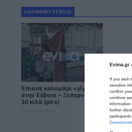
ΚΑΛΑΜΑΡΙ ΕΥΒΟΙΑ
Evima.gr 
If you wish 
sensitive in
Έπιασε καλαμάρι «γίγας»
confirm you
στην Εύβοια – Ξεπερνά τα
continue se
10 κιλά (pics)
information 
further disc
26.04.2024 | 09:15
participants
Downstream 