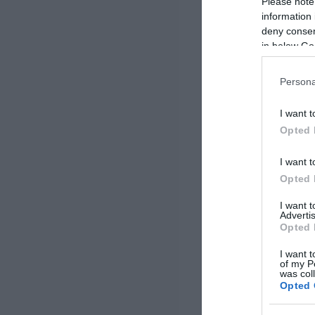
Please note
information 
deny consent
in below Go
Persona
I want t
Opted 
I want t
Opted 
I want 
Advertis
Opted 
I want t
of my P
was col
Opted 