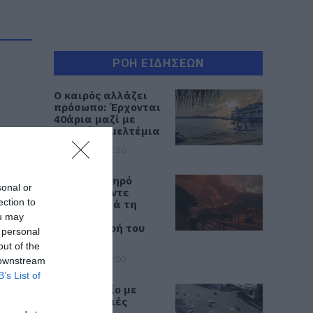
ΡΟΗ ΕΙΔΗΣΕΩΝ
Ο καιρός αλλάζει
πρόσωπο: Έρχονται
40άρια μαζί με
θυελλώδη μελτέμια
07.08.2026 | 22:20
Εύβοια: Ηχηρό
sonal or
μήνυμα πέντε
ection to
χρόνια μετά τη
μεγάλη
ou may
καταστροφή του
 personal
2021
out of the
07.08.2026 | 22:00
 downstream
B’s List of
Νέο τροχαίο με
υλικές ζημιές