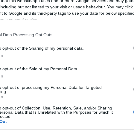
 that this website/app uses one or more Google services and may gath
including but not limited to your visit or usage behaviour. You may click 
 to Google and its third-party tags to use your data for below specifi
ogle consent section.
l Data Processing Opt Outs
o opt-out of the Sharing of my personal data.
In
o opt-out of the Sale of my Personal Data.
In
to opt-out of processing my Personal Data for Targeted
ing.
In
o opt-out of Collection, Use, Retention, Sale, and/or Sharing
ersonal Data that Is Unrelated with the Purposes for which it
lected.
Out