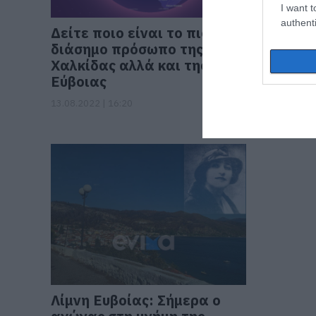
I want t
authenti
Δείτε ποιο είναι το πιο
Χαλκίδα
διάσημο πρόσωπο της
δέηση σ
Χαλκίδας αλλά και της
Ευβοιώτ
Εύβοιας
της Εθν
Λέλας 
13.08.2022 | 16:20
19.10.2021 |
Λίμνη Ευβοίας: Σήμερα ο