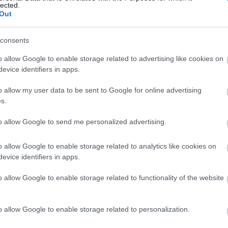
lected.
Out
consents
ύβοιας: Αγώνες
Κάλεσμα Τσαπουρνιώτ
o allow Google to enable storage related to advertising like cookies on
 Μνήμης «Λέλα
στους αγώνες μνήμης γ
evice identifiers in apps.
άννη» στη
τη Λέλα Καραγιάννη
o allow my user data to be sent to Google for online advertising
ρα της εθνικής
09.09.2022 | 18:00
s.
ς
 13:20
to allow Google to send me personalized advertising.
o allow Google to enable storage related to analytics like cookies on
evice identifiers in apps.
o allow Google to enable storage related to functionality of the website
o allow Google to enable storage related to personalization.