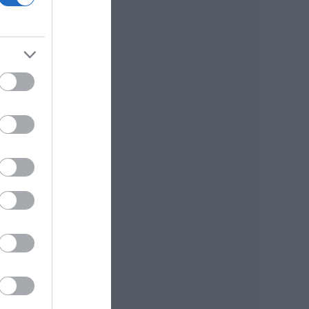
07.08.2026 | 20:57
Ανακοινώθηκαν νέες
προσλήψεις σε δήμο
της Εύβοιας: Δείτε
εδώ
η
ια
07.08.2026 | 20:40
Ποιοι και γιατί θα
πάρουν διπλάσια
σύνταξη τον
Αύγουστο
07.08.2026 | 20:20
Δείτε τι έκανε
Δήμος της Εύβοιας
για τις φωτιές
07.08.2026 | 20:00
Μητέρα και γιος οι
νεκροί από τη
σύγκρουση