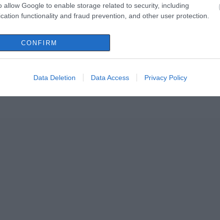
o allow Google to enable storage related to security, including
cation functionality and fraud prevention, and other user protection.
: Επιμνημόσυνη
Τσαπουρνιώτης: Ο αγώ
την προτομή της
για τη Λέλα Καραγιάνν
ισσας ηρωΐδας
ξεπέρασε κάθε προσδο
CONFIRM
ικής Αντιστάσεως,
11.09.2021 | 18:34
Καραγιάννη
Data Deletion
Data Access
Privacy Policy
 15:26