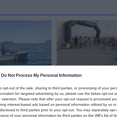
-
Do Not Process My Personal Information
 Παρών το
Εύβοια: Πότε και που θ
ό στους Αγώνες
γίνει ο αγώνας δρόμου 
to opt-out of the sale, sharing to third parties, or processing of your per
 «Λέλα
τη Λέλα Καραγιάννη
formation for targeted advertising by us, please use the below opt-out s
ννη»- Θα λάβουν
04.09.2024 | 22:40
r selection. Please note that after your opt-out request is processed y
ος
eing interest-based ads based on personal information utilized by us or
disclosed to third parties prior to your opt-out. You may separately opt-
 14:45
losure of your personal information by third parties on the IAB’s list of