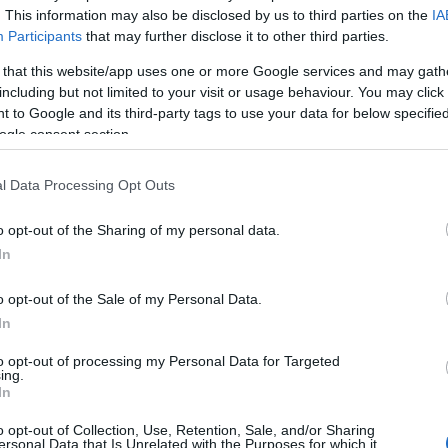
. This information may also be disclosed by us to third parties on the
IA
Participants
that may further disclose it to other third parties.
 that this website/app uses one or more Google services and may gath
including but not limited to your visit or usage behaviour. You may click 
 to Google and its third-party tags to use your data for below specifi
ogle consent section.
l Data Processing Opt Outs
 Τίμησε την
Εύβοια: Θεσμός έγιναν 
o opt-out of the Sharing of my personal data.
Λέλα Καραγιάννη,
αγώνες στη μνήμη της
In
 Παππά
Λέλας Καραγιάννη
o opt-out of the Sale of my Personal Data.
 17:40
03.09.2023 | 15:40
In
to opt-out of processing my Personal Data for Targeted
ing.
In
o opt-out of Collection, Use, Retention, Sale, and/or Sharing
ersonal Data that Is Unrelated with the Purposes for which it