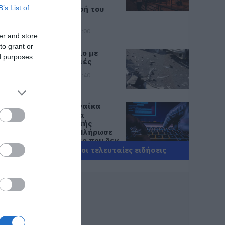
μεγάλη
B’s List of
καταστροφή του
2021
07.08.2026 | 22:00
er and store
to grant or
Νέο τροχαίο με
ed purposes
υλικές ζημιές
07.08.2026 | 21:40
Εύβοια: Γυναίκα
οι
έπεσε θύμα
διαδικτυακής
απάτης – Πλήρωσε
για τρακτέρ που δεν
παρέλαβε
Όλες οι τελευταίες ειδήσεις
07.08.2026 | 21:20
Τραγωδία στην
Εύβοια: Άνδρας
ανασύρθηκε χωρίς
τις αισθήσεις του
από τη θάλασσα