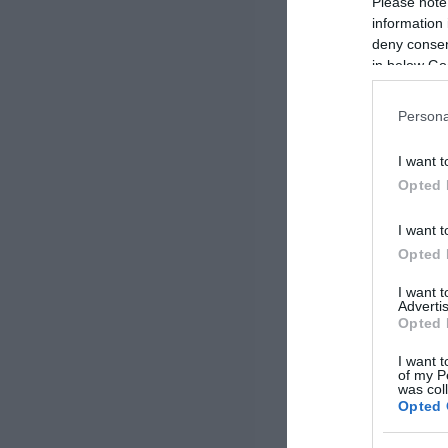
Please note
information 
deny consent
in below Go
Persona
I want t
Opted 
I want t
Opted 
I want 
Advertis
Opted 
I want t
of my P
was col
Opted 