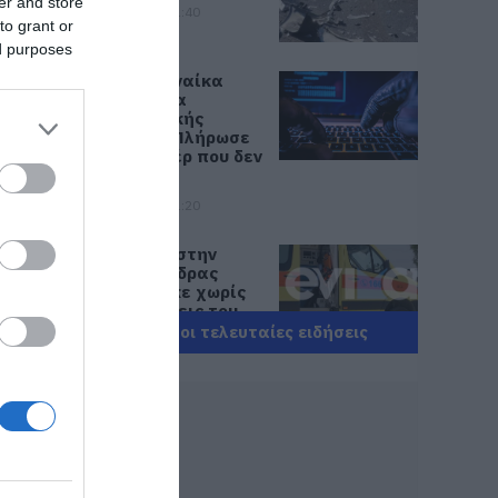
er and store
07.08.2026 | 21:40
to grant or
ed purposes
Εύβοια: Γυναίκα
έπεσε θύμα
διαδικτυακής
απάτης – Πλήρωσε
για τρακτέρ που δεν
παρέλαβε
07.08.2026 | 21:20
Τραγωδία στην
Εύβοια: Άνδρας
ανασύρθηκε χωρίς
τις αισθήσεις του
από τη θάλασσα
Όλες οι τελευταίες ειδήσεις
07.08.2026 | 20:57
Ανακοινώθηκαν νέες
προσλήψεις σε δήμο
της Εύβοιας: Δείτε
εδώ
07.08.2026 | 20:40