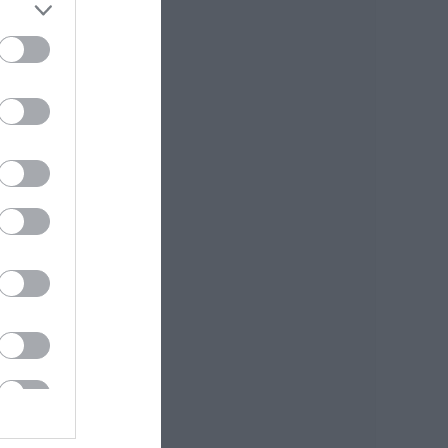
Ποιοι και γιατί θα
πάρουν διπλάσια
σύνταξη τον
Αύγουστο
07.08.2026 | 20:20
Δείτε τι έκανε
Δήμος της Εύβοιας
για τις φωτιές
07.08.2026 | 20:00
Μητέρα και γιος οι
νεκροί από τη
σύγκρουση
αυτοκινήτου με
φορτηγό
07.08.2026 | 19:40
Ράγισαν καρδιές
στην Εύβοια: Το
τελευταίο «αντίο»