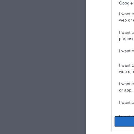
Google 
I want t
web or d
I want t
purpose
I want 
I want t
web or d
I want t
or app.
I want t
I want t
authenti