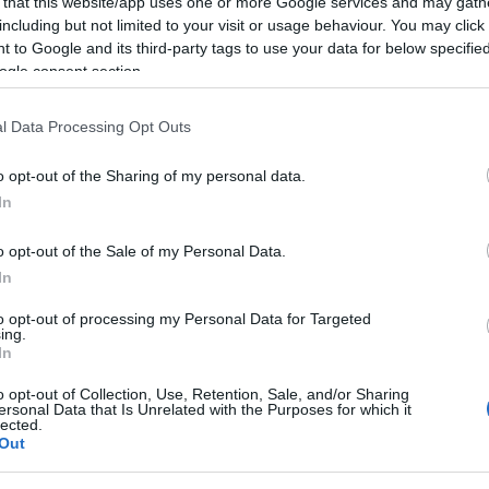
 that this website/app uses one or more Google services and may gath
including but not limited to your visit or usage behaviour. You may click 
 to Google and its third-party tags to use your data for below specifi
ogle consent section.
l Data Processing Opt Outs
o opt-out of the Sharing of my personal data.
In
o opt-out of the Sale of my Personal Data.
In
to opt-out of processing my Personal Data for Targeted
ing.
In
o opt-out of Collection, Use, Retention, Sale, and/or Sharing
ersonal Data that Is Unrelated with the Purposes for which it
lected.
Out