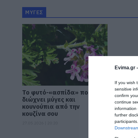
ΜΥΓΕΣ
Evima.gr 
If you wish 
sensitive in
Το φυτό-«ασπίδα» που
confirm you
διώχνει μύγες και
continue se
κουνούπια από την
information 
κουζίνα σου
further disc
participants
27.05.2026 | 20:20
Downstream 