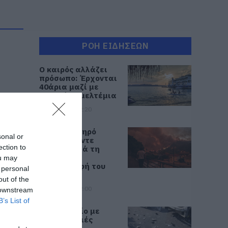
ΡΟΗ ΕΙΔΗΣΕΩΝ
Ο καιρός αλλάζει
πρόσωπο: Έρχονται
40άρια μαζί με
θυελλώδη μελτέμια
07.08.2026 | 22:20
Εύβοια: Ηχηρό
sonal or
μήνυμα πέντε
ection to
χρόνια μετά τη
μεγάλη
ou may
καταστροφή του
 personal
2021
out of the
07.08.2026 | 22:00
 downstream
B’s List of
Νέο τροχαίο με
υλικές ζημιές