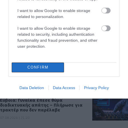
Ο καιρός αλλάζει πρόσωπο: Έρχονται
I want to allow Google to enable storage
40άρια μαζί με θυελλώδη μελτέμια
related to personalization.
07.08.2026 | 22:20
I want to allow Google to enable storage
related to security, including authentication
Εύβοια: Ηχηρό μήνυμα πέντε χρόνια
functionality and fraud prevention, and other
μετά τη μεγάλη καταστροφή του 2021
user protection.
07.08.2026 | 22:00
CONFIRM
Νέο τροχαίο με υλικές ζημιές
07.08.2026 | 21:40
Data Deletion
Data Access
Privacy Policy
Εύβοια: Γυναίκα έπεσε θύμα
διαδικτυακής απάτης – Πλήρωσε για
τρακτέρ που δεν παρέλαβε
07.08.2026 | 21:20