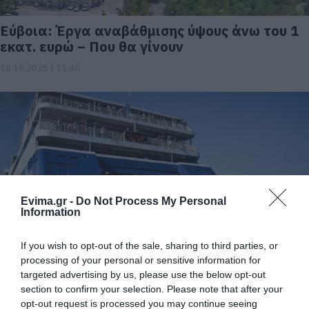
Εύβοια: Έργα αναβάθμισης ύψους άνω του 1
εκατ. ευρώ – Που θα γίνουν
18.10.2025 | 11:40
Evima.gr -
Do Not Process My Personal
Information
Εύβοια: Επί τάπητος τα ζητήματα
If you wish to opt-out of the sale, sharing to third parties, or
Λιμενικού και θαλάσσιας ανάπτυξης στο υπ.
processing of your personal or sensitive information for
Ναυτιλίας
targeted advertising by us, please use the below opt-out
section to confirm your selection. Please note that after your
19.10.2024 | 13:40
opt-out request is processed you may continue seeing