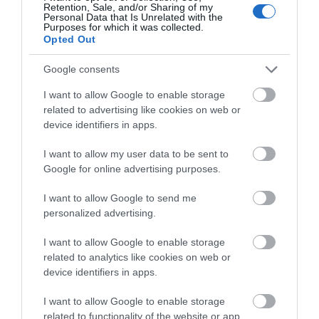
Retention, Sale, and/or Sharing of my
Personal Data that Is Unrelated with the
Purposes for which it was collected.
Opted Out
Με τον Υπουργό Ναυτιλίας συναντήθηκαν ο
Google consents
Σίμος Κεδίκογλου και ο Δήμαρχος Καρύστου
I want to allow Google to enable storage
related to advertising like cookies on web or
05.04.2021 | 15:42
device identifiers in apps.
I want to allow my user data to be sent to
Google for online advertising purposes.
I want to allow Google to send me
personalized advertising.
ΡΟΗ ΕΙΔΗΣΕΩΝ
I want to allow Google to enable storage
related to analytics like cookies on web or
Μεγάλο πανηγύρι στην Εύβοια:
device identifiers in apps.
Πλημμύρισε με κόσμο η Φαράκλα
(pics&vid)
I want to allow Google to enable storage
08.08.2026 | 00:59
related to functionality of the website or app.