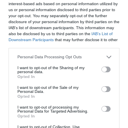
interest-based ads based on personal information utilized by
us or personal information disclosed to third parties prior to
your opt-out. You may separately opt-out of the further
disclosure of your personal information by third parties on the
IAB’s list of downstream participants. This information may
also be disclosed by us to third parties on the
IAB’s List of
Downstream Participants
that may further disclose it to other
third parties.
Please note that this website/app uses one or more Google
Personal Data Processing Opt Outs
services and may gather and store information including but
Ξεκίνησαν ελέγχους οι λιμενικοί στα
not limited to your visit or usage behaviour. You may click to
I want to opt-out of the Sharing of my
personal data.
καράβια της Ακτοπλοΐας
grant or deny consent to Google and its third-party tags to
Opted In
use your data for below specified purposes in below Google
23.06.2024 | 14:40
consent section.
I want to opt-out of the Sale of my
Personal Data.
Opted In
I want to opt-out of processing my
Personal Data for Targeted Advertising.
Opted In
I want to opt-out of Collection, Use,