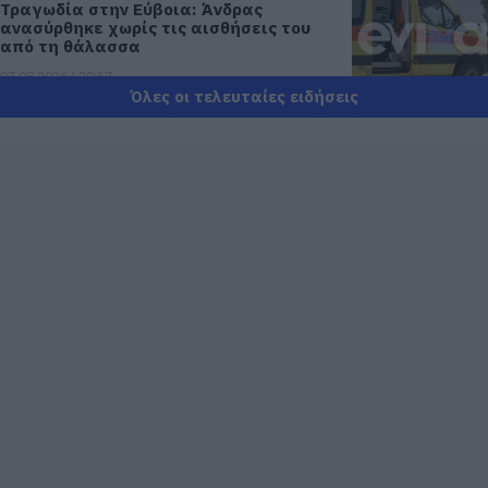
Τραγωδία στην Εύβοια: Άνδρας
ανασύρθηκε χωρίς τις αισθήσεις του
από τη θάλασσα
07.08.2026 | 20:57
Όλες οι τελευταίες ειδήσεις
Ανακοινώθηκαν νέες προσλήψεις σε
δήμο της Εύβοιας: Δείτε εδώ
07.08.2026 | 20:40
Ποιοι και γιατί θα πάρουν διπλάσια
σύνταξη τον Αύγουστο
07.08.2026 | 20:20
Δείτε τι έκανε Δήμος της Εύβοιας για
τις φωτιές
07.08.2026 | 20:00
Μητέρα και γιος οι νεκροί από τη