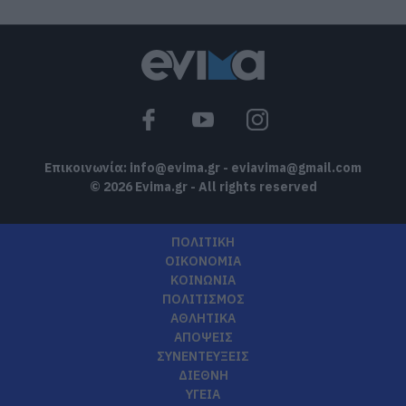
07.08.2026 | 18:20
Βαρύ πένθος για τον εκπαιδευτικό από
την Εύβοια που έφυγε από τη ζωή
07.08.2026 | 18:00
Επικοινωνία:
info@evima.gr
-
eviavima@gmail.com
© 2026 Evima.gr - All rights reserved
ΠΟΛΙΤΙΚΗ
ΟΙΚΟΝΟΜΙΑ
ΚΟΙΝΩΝΙΑ
ΠΟΛΙΤΙΣΜΟΣ
ΑΘΛΗΤΙΚΑ
ΑΠΟΨΕΙΣ
ΣΥΝΕΝΤΕΥΞΕΙΣ
ΔΙΕΘΝΗ
ΥΓΕΙΑ