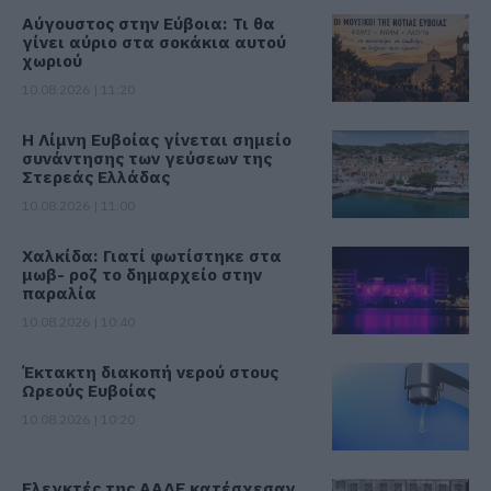
Αύγουστος στην Εύβοια: Τι θα
γίνει αύριο στα σοκάκια αυτού
χωριού
10.08.2026 | 11:20
Η Λίμνη Ευβοίας γίνεται σημείο
συνάντησης των γεύσεων της
Στερεάς Ελλάδας
10.08.2026 | 11:00
Χαλκίδα: Γιατί φωτίστηκε στα
μωβ- ροζ το δημαρχείο στην
παραλία
10.08.2026 | 10:40
Έκτακτη διακοπή νερού στους
Ωρεούς Ευβοίας
10.08.2026 | 10:20
Ελεγκτές της ΑΑΔΕ κατέσχεσαν