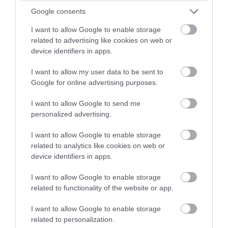
Google consents
I want to allow Google to enable storage
related to advertising like cookies on web or
device identifiers in apps.
I want to allow my user data to be sent to
Google for online advertising purposes.
I want to allow Google to send me
personalized advertising.
ΔΙΑΒΑΣΤΕ ΕΠΙΣΗΣ
Σοβαρή καταγγελία στη Χαλκίδα: Άγριος
I want to allow Google to enable storage
ξυλοδαρμός στον κόμβο των ΚΤΕΛ – Τι συνέβη
related to analytics like cookies on web or
device identifiers in apps.
Αύγουστος στην Εύβοια: Τι θα γίνει αύριο στα
σοκάκια αυτού χωριού
I want to allow Google to enable storage
related to functionality of the website or app.
Η Λίμνη Ευβοίας γίνεται σημείο συνάντησης
των γεύσεων της Στερεάς Ελλάδας
I want to allow Google to enable storage
related to personalization.