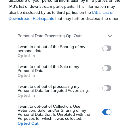
disclosure of your personal information by third parties on the
IAB’s list of downstream participants. This information may
also be disclosed by us to third parties on the
IAB’s List of
Downstream Participants
that may further disclose it to other
third parties.
Please note that this website/app uses one or more Google
Personal Data Processing Opt Outs
services and may gather and store information including but
not limited to your visit or usage behaviour. You may click to
I want to opt-out of the Sharing of my
personal data.
grant or deny consent to Google and its third-party tags to
Opted In
use your data for below specified purposes in below Google
consent section.
I want to opt-out of the Sale of my
Personal Data.
Opted In
I want to opt-out of processing my
Personal Data for Targeted Advertising.
Opted In
I want to opt-out of Collection, Use,
Retention, Sale, and/or Sharing of my
Personal Data that Is Unrelated with the
Purposes for which it was collected.
Opted Out