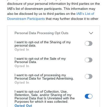
disclosure of your personal information by third parties on the
IAB’s list of downstream participants. This information may
Εύβοια: «Θέμα» με την κατοχύρωση των
also be disclosed by us to third parties on the
IAB’s List of
Downstream Participants
that may further disclose it to other
πτυχίων από τα ΤΕΙ Ψαχνών
third parties.
03.07.2024 | 18:00
Please note that this website/app uses one or more Google
Personal Data Processing Opt Outs
services and may gather and store information including but
not limited to your visit or usage behaviour. You may click to
I want to opt-out of the Sharing of my
personal data.
grant or deny consent to Google and its third-party tags to
Opted In
use your data for below specified purposes in below Google
consent section.
I want to opt-out of the Sale of my
Personal Data.
Opted In
I want to opt-out of processing my
Personal Data for Targeted Advertising.
Opted In
Απίστευτη καταγγελία: Δεν δίνουν σε
I want to opt-out of Collection, Use,
φοιτήτρια το πτυχίο της επειδή δεν έχει να
Retention, Sale, and/or Sharing of my
Personal Data that Is Unrelated with the
πληρώσει την εστία (εικόνες)
Purposes for which it was collected.
Opted Out
13.03.2023 | 10:30