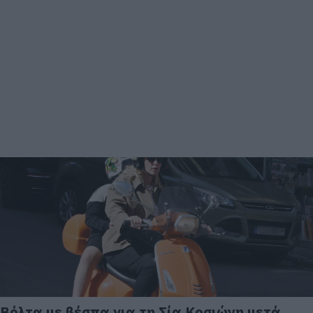
Βόλτα με βέσπα για τη Σία Κοσιώνη μετά