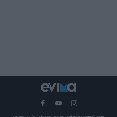
Κρίση στο κόμμα Καρυστιανού: Δύο
ακόμη στελέχη αποχωρούν
καταγγέλλοντας κλειστό σύστημα
αποφάσεων
07.08.2026 | 16:00
Εικόνες ντροπής από ασυνείδητους
στην Εύβοια: Πετούν ογκώδη
αντικείμενα όπου βρουν
07.08.2026 | 15:45
Σκύρος: Επέστρεψαν στην Εύβοια οι
πυροσβέστες που έδωσαν μάχη με τις
φλόγες – Έφτασαν στην Κύμη
07.08.2026 | 15:30
Νέα αποκάλυψη του evima: Αυτές οι
εθελοντικές ομάδες της Εύβοιας
ενισχύονται με πυροσβεστικά οχήματα
07.08.2026 | 15:15