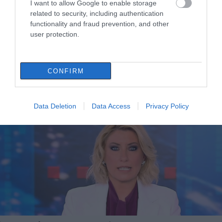
I want to allow Google to enable storage
related to security, including authentication
functionality and fraud prevention, and other
user protection.
Σία Κοσιώνη: Παρουσιάζει το πρώτο της
CONFIRM
βιβλίο για παιδιά στις 23 Φεβρουαρίου
19.02.2024 | 17:40
Data Deletion
Data Access
Privacy Policy