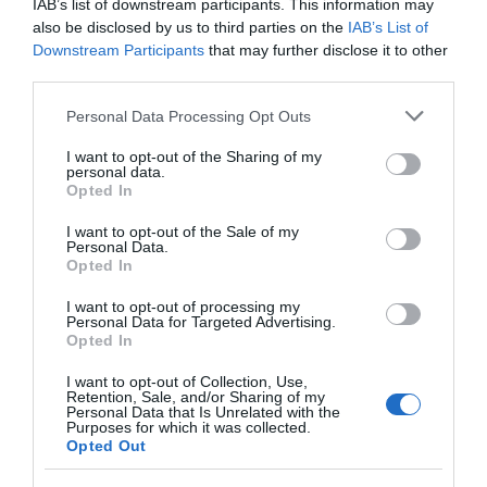
IAB’s list of downstream participants. This information may
also be disclosed by us to third parties on the
IAB’s List of
Downstream Participants
that may further disclose it to other
third parties.
Please note that this website/app uses one or more Google
Personal Data Processing Opt Outs
services and may gather and store information including but
Σύντομα εξιτήριο για τη Σία Κοσιώνη – Ο
not limited to your visit or usage behaviour. You may click to
I want to opt-out of the Sharing of my
κίνδυνος του πνευμονιόκοκκου
personal data.
grant or deny consent to Google and its third-party tags to
Opted In
use your data for below specified purposes in below Google
26.01.2026 | 20:20
consent section.
I want to opt-out of the Sale of my
Personal Data.
Opted In
I want to opt-out of processing my
Personal Data for Targeted Advertising.
Opted In
I want to opt-out of Collection, Use,
Retention, Sale, and/or Sharing of my
Personal Data that Is Unrelated with the
Purposes for which it was collected.
Opted Out
Παραμένει στην εντατική η Σία Κοσιώνη