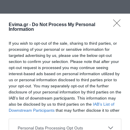
Evima.gr -
Do Not Process My Personal
Information
If you wish to opt-out of the sale, sharing to third parties, or
processing of your personal or sensitive information for
targeted advertising by us, please use the below opt-out
section to confirm your selection. Please note that after your
opt-out request is processed you may continue seeing
interest-based ads based on personal information utilized by
us or personal information disclosed to third parties prior to
your opt-out. You may separately opt-out of the further
disclosure of your personal information by third parties on the
IAB’s list of downstream participants. This information may
also be disclosed by us to third parties on the
IAB’s List of
ΡΟΗ ΕΙΔΗΣΕΩΝ
Downstream Participants
that may further disclose it to other
third parties.
Φωτιά στη Σκύρο: Χωρίς ενεργό
μέτωπο – Παραμένουν ισχυρές
Please note that this website/app uses one or more Google
Personal Data Processing Opt Outs
δυνάμεις της Πυροσβεστικής