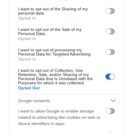
services and may gather and store information including but
07.08.2026 | 00:10
not limited to your visit or usage behaviour. You may click to
I want to opt-out of the Sharing of my
personal data.
grant or deny consent to Google and its third-party tags to
Opted In
Συνελήφθη 63χρονη για τη φωτιά στη
use your data for below specified purposes in below Google
Σκύρο
consent section.
I want to opt-out of the Sale of my
06.08.2026 | 23:15
Personal Data.
Opted In
I want to opt-out of processing my
Φωτιά στη Σκύρο: Δύσκολη νύχτα για
Personal Data for Targeted Advertising.
την Καλαμίτσα – Νέες εικόνες και
Opted In
βίντεο
06.08.2026 | 22:04
I want to opt-out of Collection, Use,
Retention, Sale, and/or Sharing of my
Personal Data that Is Unrelated with the
Εύβοια: Με κατάνυξη και πλήθος
Purposes for which it was collected.
κόσμου η μεγάλη γιορτή στους Ωρεούς
Opted Out
– Παρών ο Θανάσης Ζεμπίλης
Google consents
06.08.2026 | 22:00
I want to allow Google to enable storage
Συντάξεις Σεπτεμβρίου 2026: Πότε
related to advertising like cookies on web or
πληρώνονται οι δικαιούχοι – Οι
device identifiers in apps.
ημερομηνίες του e-ΕΦΚΑ
06.08.2026 | 21:40