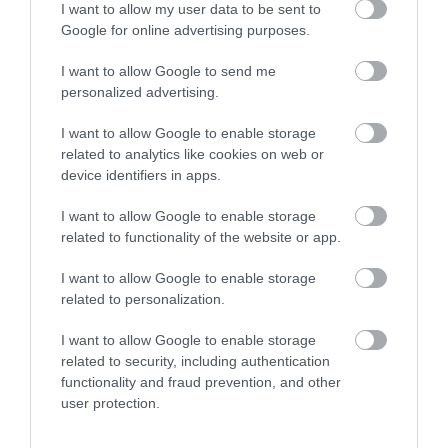
I want to allow my user data to be sent to
Google for online advertising purposes.
Σοκ στην Εύβοια με την κοπέλα που
έπεσε από την γέφυρα: Τα νεότερα για
I want to allow Google to send me
την υγεία της
personalized advertising.
06.08.2026 | 21:20
Όλες οι τελευταίες ειδήσεις
I want to allow Google to enable storage
Νεότερα για τη Φωτιά στη Σκύρο:
related to analytics like cookies on web or
Κινδύνευσε κτηνοτροφική μονάδα –
device identifiers in apps.
Νέο βίντεο
06.08.2026 | 21:00
I want to allow Google to enable storage
related to functionality of the website or app.
Καφές: Τα οφέλη της μέτριας
κατανάλωσης σύμφωνα με ειδικό στο
I want to allow Google to enable storage
μικροβίωμα του εντέρου
related to personalization.
06.08.2026 | 21:00
I want to allow Google to enable storage
«Ανάσα» για τους αγρότες στην
related to security, including authentication
Εύβοια: Ολοκληρώθηκε μεγάλο έργο
functionality and fraud prevention, and other
user protection.
06.08.2026 | 20:40