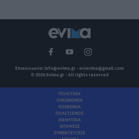
στο Νησί, συγκλονιστική μαρτυρία –
Νέες εικόνες και βίντεο
06.08.2026 | 19:40
Ξεκινάει τεράστιο έργο αξίας
2.425.000€ στην Εύβοια – Δείτε πού
06.08.2026 | 19:20
Επικοινωνία:
info@evima.gr
-
eviavima@gmail.com
© 2026 Evima.gr - All rights reserved
ΠΟΛΙΤΙΚΗ
ΟΙΚΟΝΟΜΙΑ
ΚΟΙΝΩΝΙΑ
ΠΟΛΙΤΙΣΜΟΣ
ΑΘΛΗΤΙΚΑ
ΑΠΟΨΕΙΣ
ΣΥΝΕΝΤΕΥΞΕΙΣ