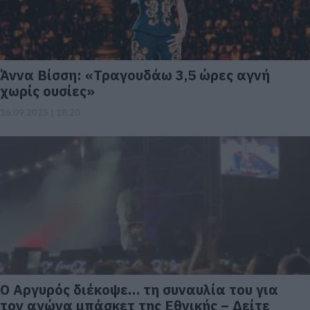
Άννα Βίσση: «Τραγουδάω 3,5 ώρες αγνή
χωρίς ουσίες»
16.09.2025 | 18:20
Ο Αργυρός διέκοψε… τη συναυλία του για
τον αγώνα μπάσκετ της Εθνικής – Δείτε