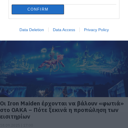
CONFIRM
Άννα Βίσση: Τόσα λεφτά έβγαλε από τις
συναυλίες στο Καλλιμάρμαρο
Data Deletion
Data Access
Privacy Policy
22.09.2025 | 22:20
Οι Iron Maiden έρχονται να βάλουν «φωτιά»
στο ΟΑΚΑ – Πότε ξεκινά η προπώληση των
εισιτηρίων
18.09.2025 | 17:00