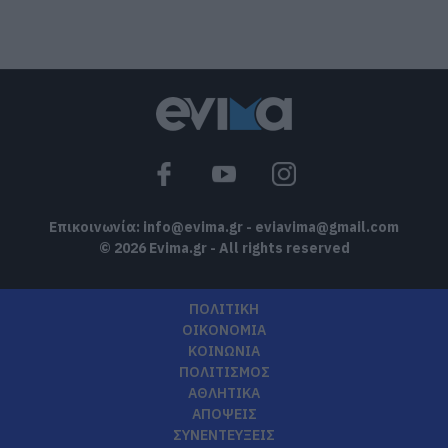
Τι είναι οι γανωματήδες και γιατί
έφτασαν σε αυτό το χωριό της
Εύβοιας;
07.08.2026 | 10:30
Συγκλονίζει μαρτυρία εθελοντή στην
Εύβοια: Ετσι σώθηκε το Προκόπι από τη
μεγάλη φωτιά (vid)
07.08.2026 | 10:15
Επικοινωνία:
info@evima.gr
-
eviavima@gmail.com
© 2026 Evima.gr - All rights reserved
ΠΟΛΙΤΙΚΗ
ΟΙΚΟΝΟΜΙΑ
ΚΟΙΝΩΝΙΑ
ΠΟΛΙΤΙΣΜΟΣ
ΑΘΛΗΤΙΚΑ
ΑΠΟΨΕΙΣ
ΣΥΝΕΝΤΕΥΞΕΙΣ