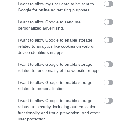
I want to allow my user data to be sent to
Google for online advertising purposes.
I want to allow Google to send me
personalized advertising.
I want to allow Google to enable storage
related to analytics like cookies on web or
Συναυλία αλληλεγγύης για την Μαρία-
device identifiers in apps.
Στυλιανή στην Εύβοια: Άλλαξε το σημείο –
Που θα γίνει
I want to allow Google to enable storage
related to functionality of the website or app.
02.10.2025 | 10:45
I want to allow Google to enable storage
related to personalization.
I want to allow Google to enable storage
related to security, including authentication
functionality and fraud prevention, and other
user protection.