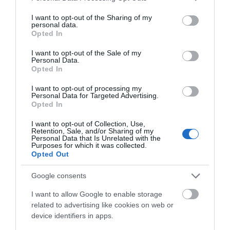
9χρονη (βίντεο&εικόνες)
services and may gather and store information including but
not limited to your visit or usage behaviour. You may click to
I want to opt-out of the Sharing of my
personal data.
04.10.2025 | 11:40
grant or deny consent to Google and its third-party tags to
Opted In
use your data for below specified purposes in below Google
consent section.
I want to opt-out of the Sale of my
Personal Data.
Opted In
I want to opt-out of processing my
Personal Data for Targeted Advertising.
Opted In
I want to opt-out of Collection, Use,
Retention, Sale, and/or Sharing of my
Personal Data that Is Unrelated with the
Purposes for which it was collected.
Εύβοια: Σήμερα η συναυλία στήριξης για τη
Opted Out
Μαρία – Στυλιανή – Που θα γίνει
Google consents
03.10.2025 | 10:15
I want to allow Google to enable storage
related to advertising like cookies on web or
device identifiers in apps.