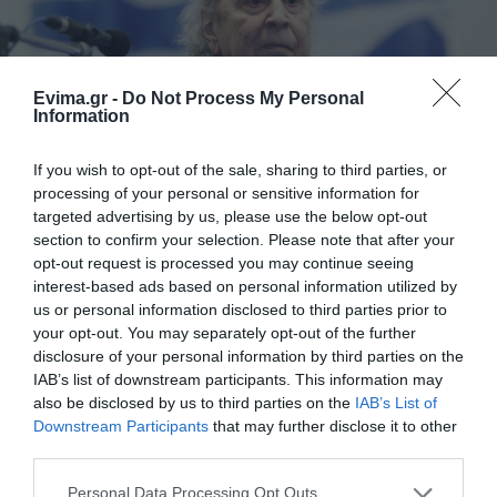
Evima.gr -
Do Not Process My Personal
Information
Εκδήλωση για την Μίκη Θεοδωράκη στην
Εύβοια: Πού θα γίνει
If you wish to opt-out of the sale, sharing to third parties, or
22.10.2025 | 18:00
processing of your personal or sensitive information for
targeted advertising by us, please use the below opt-out
section to confirm your selection. Please note that after your
opt-out request is processed you may continue seeing
interest-based ads based on personal information utilized by
us or personal information disclosed to third parties prior to
your opt-out. You may separately opt-out of the further
disclosure of your personal information by third parties on the
IAB’s list of downstream participants. This information may
also be disclosed by us to third parties on the
IAB’s List of
Downstream Participants
that may further disclose it to other
third parties.
Εύβοια: Έκλαψε από χαρά η Μαρία –
Στυλιανή! Ο ιερέας που τραγούδησε για την
Please note that this website/app uses one or more Google
Personal Data Processing Opt Outs