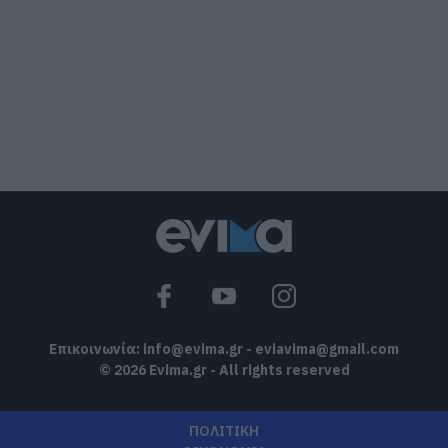
Ρίγη συγκίνησης στην Εύβοια! Η Ιερά
Μονή Οσίου Δαυΐδ έλαμψε στη μεγάλη
πανήγυρη της Μεταμορφώσεως
08.08.2026 | 21:00
Φάνης Σπανός: 500.000 € για την
ενεργειακή αναβάθμιση του 4ου
Δημοτικού Σχολείου Λιβαδειάς
08.08.2026 | 20:40
Εύβοια: Τέλος στις παράνομες
χωματερές – Έρχονται πρόστιμα χωρίς
εξαιρέσεις
08.08.2026 | 20:20
Επικοινωνία:
info@evima.gr
-
eviavima@gmail.com
© 2026 Evima.gr - All rights reserved
ΠΟΛΙΤΙΚΗ