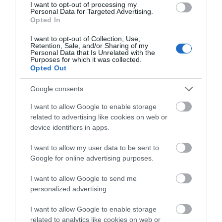
I want to opt-out of processing my
Σοκ: Νέα καταγγελία για ενδοοικογενειακή
Personal Data for Targeted Advertising.
Opted In
βία κατά ενός ακόμη γνωστού δικηγόρου
I want to opt-out of Collection, Use,
25.06.2024 | 12:30
Retention, Sale, and/or Sharing of my
Personal Data that Is Unrelated with the
Purposes for which it was collected.
Opted Out
Google consents
I want to allow Google to enable storage
related to advertising like cookies on web or
device identifiers in apps.
I want to allow my user data to be sent to
Google for online advertising purposes.
Απόστολος Λύτρας: Η γυναίκα μου θέλησε
να πει ότι έπεσε από την σκάλα, δεν την
I want to allow Google to send me
έβαλα εγώ
personalized advertising.
19.06.2024 | 15:00
I want to allow Google to enable storage
related to analytics like cookies on web or