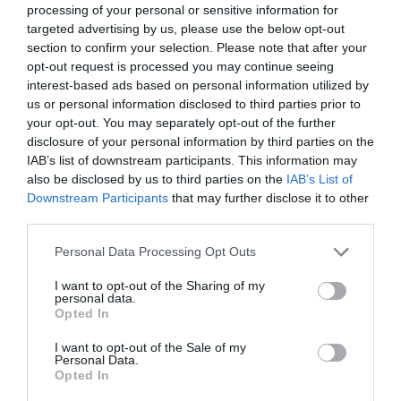
processing of your personal or sensitive information for
targeted advertising by us, please use the below opt-out
section to confirm your selection. Please note that after your
opt-out request is processed you may continue seeing
interest-based ads based on personal information utilized by
us or personal information disclosed to third parties prior to
your opt-out. You may separately opt-out of the further
Αποφυλάκιση με βραχιολάκι αναμένεται να
disclosure of your personal information by third parties on the
IAB’s list of downstream participants. This information may
ζητήσει o Aπόστολος Λύτρας
also be disclosed by us to third parties on the
IAB’s List of
27.06.2024 | 13:00
Downstream Participants
that may further disclose it to other
third parties.
Please note that this website/app uses one or more Google
Personal Data Processing Opt Outs
services and may gather and store information including but
not limited to your visit or usage behaviour. You may click to
I want to opt-out of the Sharing of my
personal data.
grant or deny consent to Google and its third-party tags to
Opted In
use your data for below specified purposes in below Google
consent section.
I want to opt-out of the Sale of my
Personal Data.
Opted In