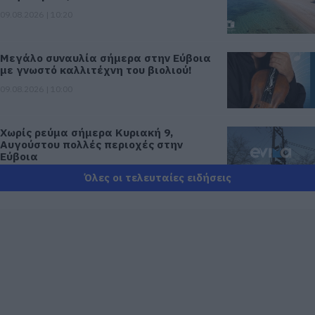
09.08.2026 | 10:20
Μεγάλο συναυλία σήμερα στην Εύβοια
με γνωστό καλλιτέχνη του βιολιού!
09.08.2026 | 10:00
Χωρίς ρεύμα σήμερα Κυριακή 9,
Αυγούστου πολλές περιοχές στην
Εύβοια
09.08.2026 | 09:40
Όλες οι τελευταίες ειδήσεις
Σε αυτή την Ενορία του Οσίου Ιωάννη
του Ρώσσου λειτούργησε χθες ο
Μητροπολίτης Χαλκίδος
09.08.2026 | 09:20
Νότια Εύβοια: Μεγάλο Beach Party
σήμερα στη Γαλάζια Λίμνη! Εσύ θα
λείπεις;