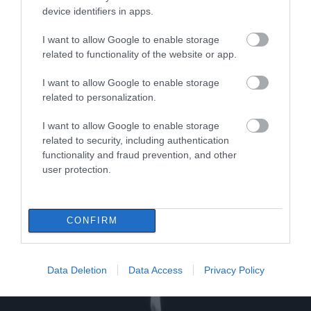
device identifiers in apps.
I want to allow Google to enable storage
related to functionality of the website or app.
I want to allow Google to enable storage
related to personalization.
I want to allow Google to enable storage
related to security, including authentication
Νέο αυτόφωρο για Λύτρα: Η Σοφία
functionality and fraud prevention, and other
Πολυζωγοπούλου υπέβαλε μήνυση εναντίον
user protection.
του ιδίου και της πρώην συζύγου του
19.06.2024 | 09:30
CONFIRM
Data Deletion
Data Access
Privacy Policy