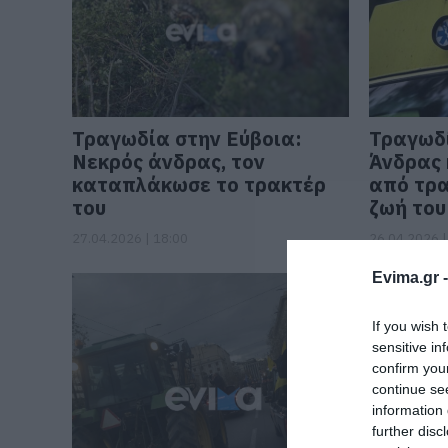
Τραγωδία στην Εύβοια:
Τραγωδί
Νεκρός άνδρας, τον
Άνδρας
καταπλάκωσε το τρακτέρ
από τρα
του
ζωή του
27.04.2026 | 18:00
26.04.2026 |
Evima.gr 
If you wish 
sensitive in
confirm you
continue se
information 
further disc