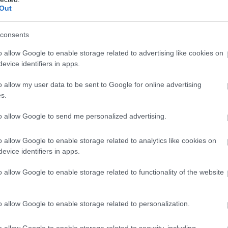
 τώρα
στα τρακτέρ τους (vide
Out
 08:57
19.01.2026 | 16:30
consents
o allow Google to enable storage related to advertising like cookies on
evice identifiers in apps.
o allow my user data to be sent to Google for online advertising
s.
to allow Google to send me personalized advertising.
o allow Google to enable storage related to analytics like cookies on
evice identifiers in apps.
τες»: Βανδάλισαν
Χαλκίδα: Στην υψηλή
ρ αγροτών που
γέφυρα τα τρακτέρ, στ
o allow Google to enable storage related to functionality of the website
τη συνάντηση με
Νίκαια οι αγρότες για 
σοτάκη στο
κρίσιμη σύσκεψη
της Νίκαιας
o allow Google to enable storage related to personalization.
10.01.2026 | 11:40
 11:00
o allow Google to enable storage related to security, including