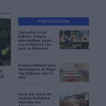
ΡΟΗ ΕΙΔΗΣΕΩΝ
Τραγωδία στην
Εύβοια: Άνδρας
ανασύρθηκε χωρίς
τις αισθήσεις του
από τη θάλασσα
07.08.2026 | 20:57
Ανακοινώθηκαν νέες
προσλήψεις σε δήμο
ο:
της Εύβοιας: Δείτε
πό
εδώ
07.08.2026 | 20:40
Ποιοι και γιατί θα
πάρουν διπλάσια
σύνταξη τον