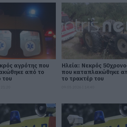
κρός αγρότης που
Ηλεία: Νεκρός 50χρονο
ακώθηκε από το
που καταπλακώθηκε α
 του
το τρακτέρ του
 21:20
09.05.2026 | 14:40