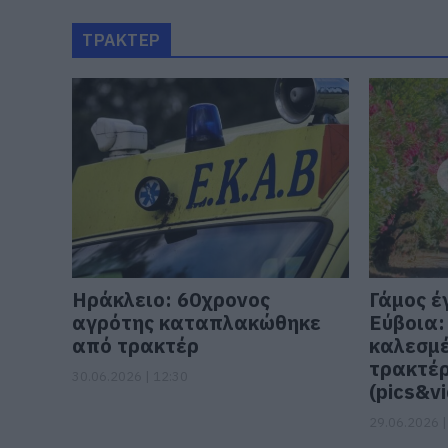
ΤΡΑΚΤΕΡ
Ηράκλειο: 60χρονος
Γάμος έγ
αγρότης καταπλακώθηκε
Εύβοια:
από τρακτέρ
καλεσμέ
τρακτέρ
30.06.2026 | 12:30
(pics&vi
29.06.2026 |