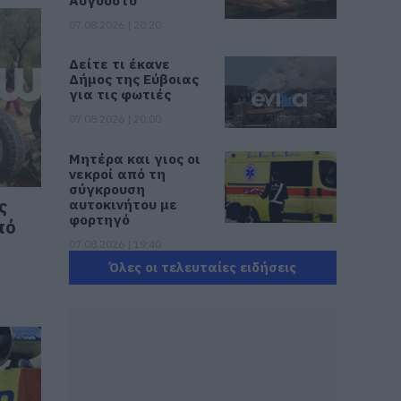
Αύγουστο
07.08.2026 | 20:20
Δείτε τι έκανε
Δήμος της Εύβοιας
για τις φωτιές
07.08.2026 | 20:00
Μητέρα και γιος οι
νεκροί από τη
σύγκρουση
ς
αυτοκινήτου με
φορτηγό
πό
07.08.2026 | 19:40
Όλες οι τελευταίες ειδήσεις
Ράγισαν καρδιές
στην Εύβοια: Το
τελευταίο «αντίο»
στον 36χρονο
επιχειρηματία
07.08.2026 | 19:10