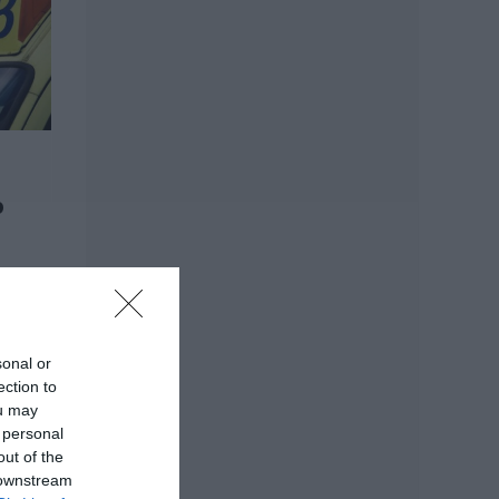
Νέο επίδομα 600
ευρώ για
σπουδαστές: Οι
δικαιούχοι
07.08.2026 | 19:00
Αυτός ο δήμος της
Εύβοιας πάει στα
δικαστήρια για τις
ανεμογεννήτριες
ο
07.08.2026 | 18:40
Τραγική κατάληξη
είχε η θαλάσσια
εκδρομή για
57χρονο τουρίστα
sonal or
07.08.2026 | 18:20
ection to
ou may
Βαρύ πένθος για τον
εκπαιδευτικό από
 personal
την Εύβοια που
out of the
έφυγε από τη ζωή
 downstream