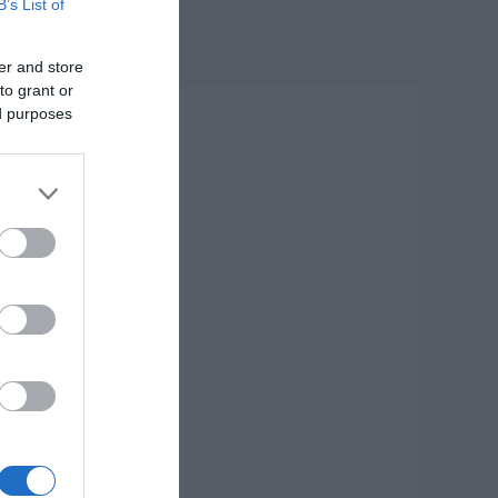
B’s List of
07.08.2026 | 18:00
Αυτοψία στα
er and store
καμένα: 37 σπίτια
ης
κρίθηκαν
to grant or
ν
κατεδαφιστέα στο
ed purposes
Πόρτο Γερμενό
07.08.2026 | 17:40
Εύβοια: Αυτός είναι
ο 36χρονος
επιχειρηματίας πού
έχασε την ζωή του
07.08.2026 | 17:20
Οδηγός λεωφορείου
υπέστη καρδιακό
επεισόδιο ενώ
οδηγούσε
07.08.2026 | 17:00
ύς
Αυγουστιάτικη
απόβαση στην