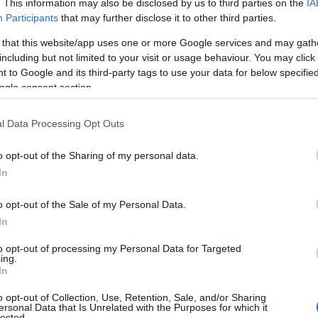
. This information may also be disclosed by us to third parties on the
IA
Participants
that may further disclose it to other third parties.
ε το μεγάλο
Στα διόδια Αφιδνών
 that this website/app uses one or more Google services and may gath
ό συλλαλητήριο
έφτασαν τα τρακτέρ τ
including but not limited to your visit or usage behaviour. You may click 
ταγμα –
Εύβοιας – Θα περάσου
 to Google and its third-party tags to use your data for below specifi
ριακές ρυθμίσεις
από απολύμανση (vid)
ogle consent section.
 16:00
13.02.2026 | 13:15
l Data Processing Opt Outs
o opt-out of the Sharing of my personal data.
In
o opt-out of the Sale of my Personal Data.
In
to opt-out of processing my Personal Data for Targeted
ing.
In
ακτέρ στην υψηλή
Αγρότες κατέθεσαν
o opt-out of Collection, Use, Retention, Sale, and/or Sharing
της Χαλκίδας –
μήνυση για βανδαλισμο
ersonal Data that Is Unrelated with the Purposes for which it
lected.