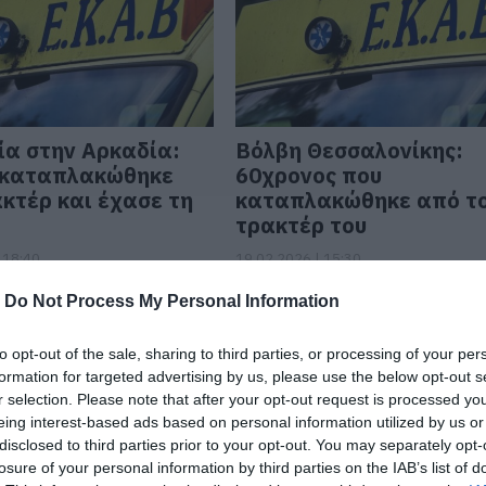
α στην Αρκαδία:
Βόλβη Θεσσαλονίκης:
 καταπλακώθηκε
60χρονος που
κτέρ και έχασε τη
καταπλακώθηκε από τ
τρακτέρ του
 18:40
19.02.2026 | 15:30
-
Do Not Process My Personal Information
to opt-out of the sale, sharing to third parties, or processing of your per
formation for targeted advertising by us, please use the below opt-out s
r selection. Please note that after your opt-out request is processed y
eing interest-based ads based on personal information utilized by us or
disclosed to third parties prior to your opt-out. You may separately opt-
losure of your personal information by third parties on the IAB’s list of