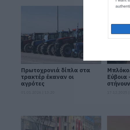
authenti
Πρωτοχρονιά δίπλα στα
Μπλόκο…
τρακτέρ έκαναν οι
Εύβοια 
αγρότες
στήνουν
01.01.2026 | 13:20
17.12.2025 |