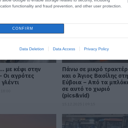
cation functionality and fraud prevention, and other user protection.
CONFIRM
Data Deletion
Data Access
Privacy Policy
 με κέφι στην
Πάνω σε μικρό τρακτέρ
– Οι αγρότες
και ο Άγιος Βασίλης στ
 γλέντι
Εύβοια – Από τα μπλόκ
σε αυτό το χωριό
 18:00
(pics&vid)
15.12.2025 | 09:15