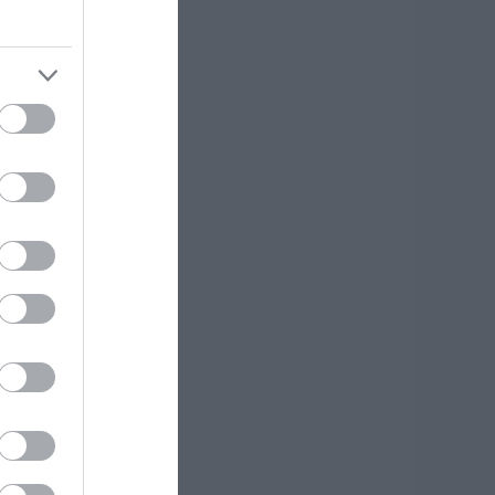
o)
Εύβοια – «Κόκκινο»
πριν από την Υψηλή
Γέφυρα Χαλκίδας
07.08.2026 | 16:45
Άνδρας απειλούσε
να πέσει από το
μπαλκόνι
07.08.2026 | 16:30
η
την