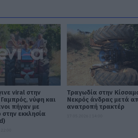
ινε viral στην
Τραγωδία στην Κίσσαμ
 Γαμπρός, νύφη και
Νεκρός άνδρας μετά α
νοι πήγαν με
ανατροπή τρακτέρ
 στην εκκλησία
17.05.2026 | 14:00
d)
 22:00