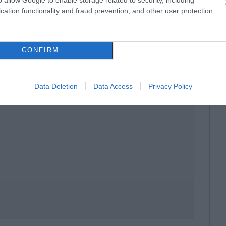
ων αρμοδίων υπηρεσιών επικοινωνίας του
cation functionality and fraud prevention, and other user protection.
ου καθίσταται αναγκαία η ευρεία
ην ύπαρξη τυχόν κυκλοφοριακών και άλλων
CONFIRM
Data Deletion
Data Access
Privacy Policy