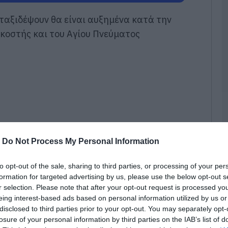
π
τ
 ταξιδέψουν θα είναι αυξημένα κατά την
ε
κοστής και του Αγίου Πνεύματος
07
Π
π
σ
Α
07
Δ
Δ
γ
-
Do Not Process My Personal Information
07
to opt-out of the sale, sharing to third parties, or processing of your per
Μ
formation for targeted advertising by us, please use the below opt-out s
ν
r selection. Please note that after your opt-out request is processed y
σ
eing interest-based ads based on personal information utilized by us or
α
φ
disclosed to third parties prior to your opt-out. You may separately opt-
 κίνησης φορτηγών αυτοκινήτων μεγίστου
losure of your personal information by third parties on the IAB’s list of
07
5 τόνων