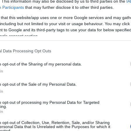
. This information may also be disclosed by us to third parties on the
IA
Participants
that may further disclose it to other third parties.
Ρ
ς αναμενόμενης ιδιαίτερα αυξημένης κίνησης
σ
 that this website/app uses one or more Google services and may gath
τ
δικτύου της Χώρας αλλά και των μεγάλων
including but not limited to your visit or usage behaviour. You may click 
σ
σμού της Πεντηκοστής και Αγίου Πνεύματος
ε
 to Google and its third-party tags to use your data for below specifi
ogle consent section.
υή 21 Ιουνίου 2024 έως και την Δευτέρα 24
07
οχονομικής αστυνόμευσης στο σύνολο του
Ν
l Data Processing Opt Outs
οπό την ασφαλή μετακίνηση των πολιτών και
ε
σ
τροχαίων ατυχημάτων.
o opt-out of the Sharing of my personal data.
δ
In
07
έτρων περιλαμβάνει:
o opt-out of the Sale of my Personal Data.
Α
Ε
In
δ
α
to opt-out of processing my Personal Data for Targeted
 εισόδους-εξόδους μεγάλων αστικών κέντρων,
ing.
07
ηση οχημάτων,
In
Τ
ώρους όπου παρατηρείται μαζική διακίνηση
o opt-out of Collection, Use, Retention, Sale, and/or Sharing
ε
ersonal Data that Is Unrelated with the Purposes for which it
 σταθμοί, κ.λπ.), καθώς και σε σημεία του
lected.