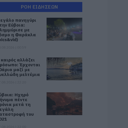
ΡΟΗ ΕΙΔΗΣΕΩΝ
εγάλο πανηγύρι
την Εύβοια:
λημμύρισε με
όσμο η Φαράκλα
pics&vid)
.08.2026 | 00:59
 καιρός αλλάζει
ρόσωπο: Έρχονται
0άρια μαζί με
υελλώδη μελτέμια
.08.2026 | 22:20
ύβοια: Ηχηρό
ήνυμα πέντε
ρόνια μετά τη
εγάλη
αταστροφή του
021
.08.2026 | 22:00