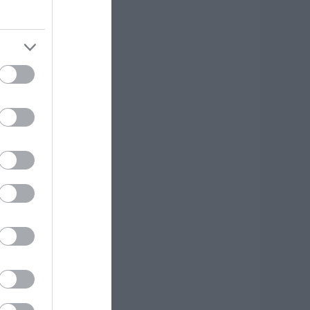
κδρομή για
7χρονο τουρίστα
.08.2026 | 18:20
αρύ πένθος για τον
κπαιδευτικό από
ην Εύβοια που
φυγε από τη ζωή
.08.2026 | 18:00