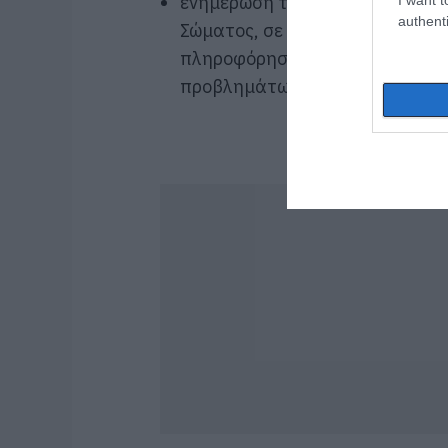
ενημέρωση των πολιτών μέσω τ
authenti
Σώματος, σε κάθε περίπτωση π
πληροφόρηση του κοινού για τ
προβλημάτων.