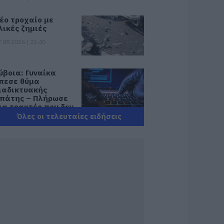
έο τροχαίο με
λικές ζημιές
.08.2026 | 21:40
ύβοια: Γυναίκα
πεσε θύμα
ιαδικτυακής
πάτης – Πλήρωσε
ια τρακτέρ που δεν
αρέλαβε
Όλες οι τελευταίες ειδήσεις
.08.2026 | 21:20
ραγωδία στην
ύβοια: Άνδρας
νασύρθηκε χωρίς
ις αισθήσεις του
πό τη θάλασσα
.08.2026 | 20:57
νακοινώθηκαν νέες