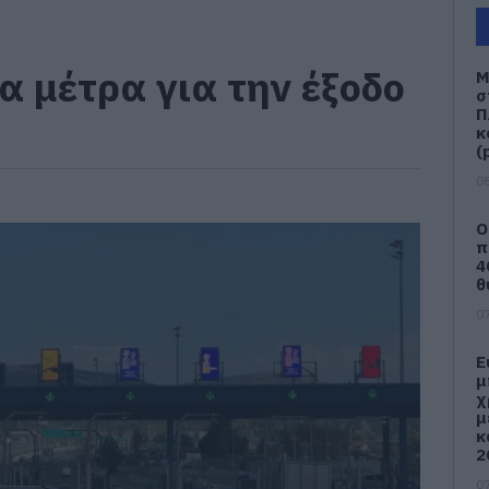
α μέτρα για την έξοδο
Μ
σ
Π
κ
(
08
Ο
π
4
θ
07
Ε
μ
χ
μ
κ
2
07