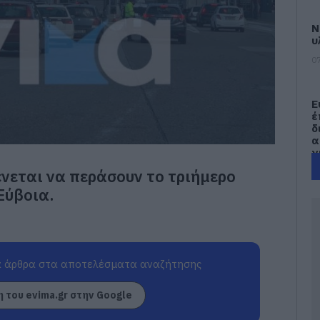
Ν
υ
07
Ε
έ
δ
α
γ
π
νεται να περάσουν το τριήμερο
07
Εύβοια.
Τ
Ε
α
τ
α
 άρθρα στα αποτελέσματα αναζήτησης
07
 του evima.gr στην Google
Α