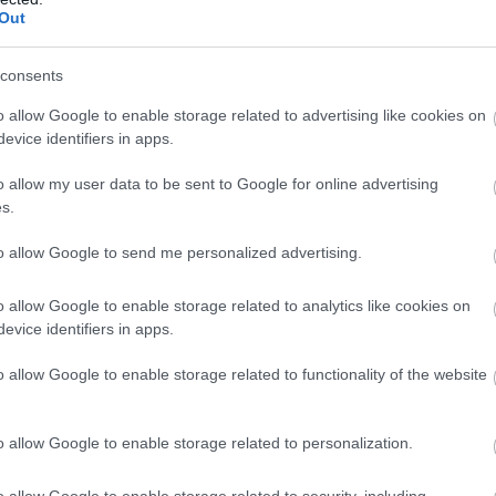
ε
Out
5
είται συχνότητα πρόκλησης τροχαίων
07
consents
ράσεων εντός των πόλεων, καθώς και σε
Β
o allow Google to enable storage related to advertising like cookies on
ε
ν εκδηλώσεων παρατηρείται αυξημένη κίνηση
τ
evice identifiers in apps.
έ
o allow my user data to be sent to Google for online advertising
07
 και ειδικών τροχονομικών ελέγχων
s.
ικίνδυνων παραβάσεων, όπως υπερβολική
to allow Google to send me personalized advertising.
ήρεια αλκοόλ, χρήση κινητού τηλεφώνου
ροστατευτικού κράνους – ζώνης ασφαλείας,
o allow Google to enable storage related to analytics like cookies on
αι υπερβάσεις διπλής διαχωριστικής γραμμής
evice identifiers in apps.
o allow Google to enable storage related to functionality of the website
 όλους τους συναρμόδιους Φορείς –
για την άμεση αντιμετώπιση και επίλυση των
o allow Google to enable storage related to personalization.
ν και
o allow Google to enable storage related to security, including