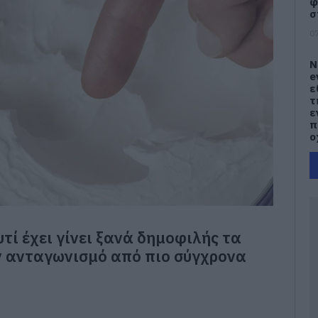
φ
σ
07
Ν
e
ε
τ
ε
π
ο
07
Κ
α
Α
δ
τί έχει γίνει ξανά δημοφιλής τα
ε
δ
ν ανταγωνισμό από πιο σύγχρονα
σ
07
Μ