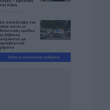
λόγες – Έφτασαν
την Κύμη
.08.2026 | 15:30
έα αποκάλυψη του
vima: Αυτές οι
θελοντικές ομάδες
ης Εύβοιας
νισχύονται με
υροσβεστικά
χήματα
.08.2026 | 15:15
Όλες οι τελευταίες ειδήσεις
ωνσταντοπούλου
πό τη Βοιωτία:
υτό που συμβαίνει
εν είναι ατύχημα,
ίναι έγκλημα
ιαρκές και
υνεχιζόμενο
.08.2026 | 15:00
εγάλη προσοχή