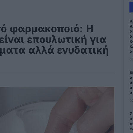
Κ
ό φαρμακοποιό: Η
Κ
α
είναι επουλωτική για
α
κ
ύματα αλλά ενυδατική
κ
α
07
Ε
α
σ
ο
ό
07
Σ
σ
π
έ