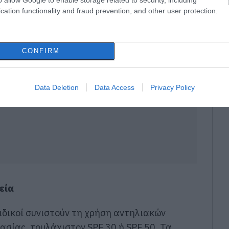
ρθωσης για ηλιακά εγκαύματα».
cation functionality and fraud prevention, and other user protection.
CONFIRM
Data Deletion
Data Access
Privacy Policy
εία
ειδικοί συνιστούν τη χρήση αντηλιακών
ασίας, τουλάχιστον SPF 30 ή SPF 50. Τα