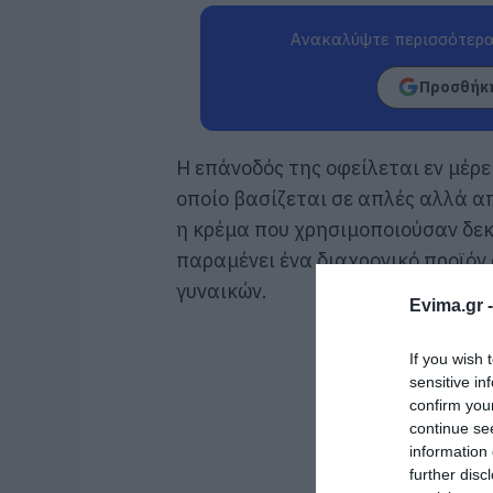
Ανακαλύψτε περισσότερα
Προσθήκη
Η επάνοδός της οφείλεται εν μέρε
οποίο βασίζεται σε απλές αλλά α
η κρέμα που χρησιμοποιούσαν δεκα
παραμένει ένα διαχρονικό προϊόν
γυναικών.
Evima.gr 
If you wish 
sensitive in
confirm you
continue se
information 
further disc