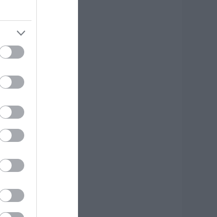
κύρος: Στάχτη
άνω από 1.000
τρέμματα στο
ησί – Νέες εικόνες
.08.2026 | 12:45
ώς θα πληρωθούν
σοι δουλέψουν στις
5 Αυγούστου
.08.2026 | 12:30