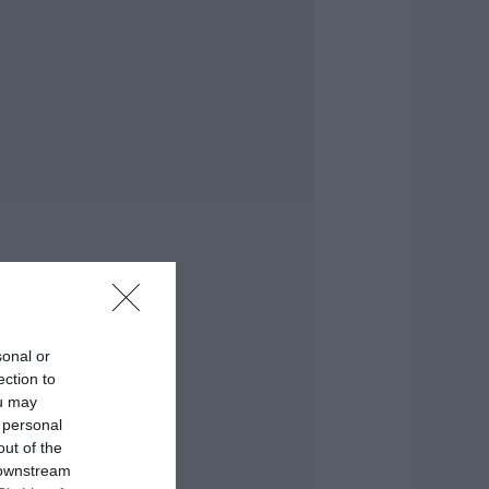
ρόμος έχει γεμίσει
ε λάδια στην
ύβοια
.08.2026 | 14:45
ότε θα πληρωθούν
ι συντάξεις
επτεμβρίου 2026
.08.2026 | 14:30
λίψη στην Εύβοια:
υναίκα έχασε την
ωή της
.08.2026 | 14:15
εκρός ανασύρθηκε
sonal or
9χρονος λουόμενος
ection to
.08.2026 | 14:00
ou may
 personal
out of the
εγάλο πανηγύρι
 downstream
πόψε με την Χαρά