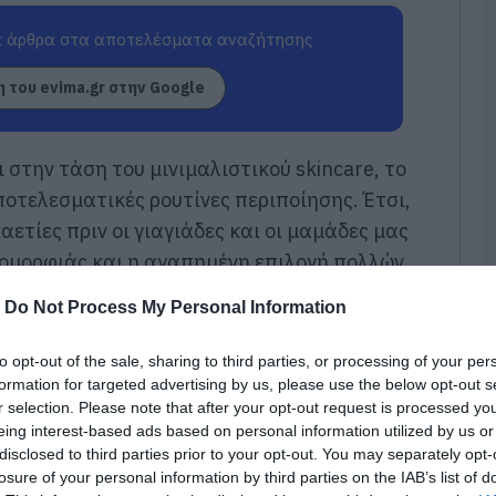
δ
μ
 άρθρα στα αποτελέσματα αναζήτησης
Ε
07
 του evima.gr στην Google
Π
ο
Σ
ι στην τάση του μινιμαλιστικού skincare, το
07
ποτελεσματικές ρουτίνες περιποίησης. Έτσι,
ετίες πριν οι γιαγιάδες και οι μαμάδες μας
Θ
Γ
 ομορφιάς και η αγαπημένη επιλογή πολλών
ζ
-
Do Not Process My Personal Information
07
Ν
to opt-out of the sale, sharing to third parties, or processing of your per
6
formation for targeted advertising by us, please use the below opt-out s
07
r selection. Please note that after your opt-out request is processed y
eing interest-based ads based on personal information utilized by us or
disclosed to third parties prior to your opt-out. You may separately opt-
Μ
losure of your personal information by third parties on the IAB’s list of
α