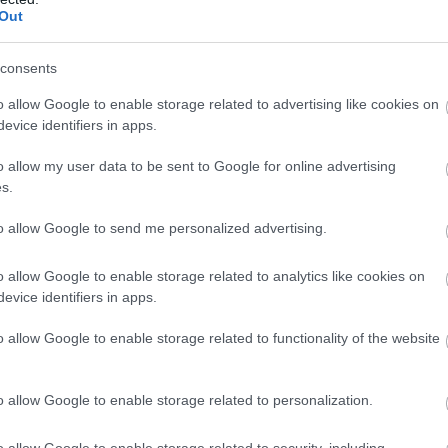
Out
Σ
την κρέμα Nivea
π
σ
consents
Ν
βουλος των Laboratorios Calduch, Vicente
07
o allow Google to enable storage related to advertising like cookies on
Woman ότι η σύνθεσή της με έναν συνδυασμό
evice identifiers in apps.
οφρακτικών παραγόντων συμβάλλουν στη
Π
ό
ρματος μετά την έκθεση στον ήλιο. Ανέφερε
o allow my user data to be sent to Google for online advertising
1
s.
συγκρατούν την υγρασία στην επιδερμίδα, ενώ
07
λλικό κερί και άλλοι παράγοντες ενισχύουν
to allow Google to send me personalized advertising.
ρματος, μειώνοντας την απώλεια νερού.
o allow Google to enable storage related to analytics like cookies on
εφαρμογή της κρέμας Nivea μετά την έκθεση
evice identifiers in apps.
την αποκατάσταση της ενυδάτωσης και να
παλότητας.
o allow Google to enable storage related to functionality of the website
σε ότι «δεν περιέχει συστατικά ειδικά
o allow Google to enable storage related to personalization.
ση ηλιακών εγκαυμάτων ή βλαβών που
κτινοβολία, επομένως δεν πρέπει να
o allow Google to enable storage related to security, including