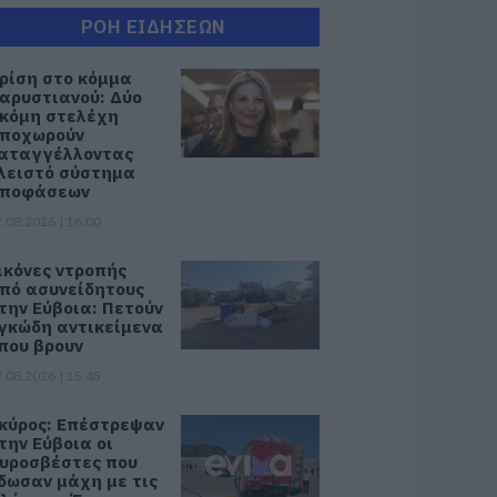
ΡΟΗ ΕΙΔΗΣΕΩΝ
ρίση στο κόμμα
αρυστιανού: Δύο
κόμη στελέχη
ποχωρούν
αταγγέλλοντας
λειστό σύστημα
ποφάσεων
.08.2026 | 16:00
ικόνες ντροπής
πό ασυνείδητους
την Εύβοια: Πετούν
γκώδη αντικείμενα
που βρουν
.08.2026 | 15:45
κύρος: Επέστρεψαν
την Εύβοια οι
υροσβέστες που
δωσαν μάχη με τις