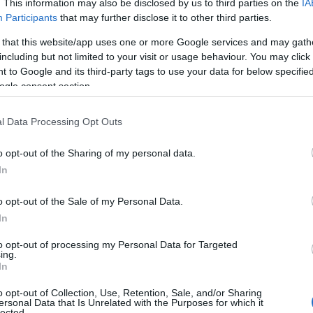
. This information may also be disclosed by us to third parties on the
IA
Β
Participants
that may further disclose it to other third parties.
–
07
 that this website/app uses one or more Google services and may gath
including but not limited to your visit or usage behaviour. You may click 
Ν
 to Google and its third-party tags to use your data for below specifi
π
ogle consent section.
τ
ην παχύρρευστη υφή της, ενώ ξεχωρίζει
07
l Data Processing Opt Outs
 της ιδιότητες. Η δράση αυτή οφείλεται σε
Τ
υ συμβάλλει στην απαλότητα και την
o opt-out of the Sharing of my personal data.
Α
π
In
 eucerit, παράγωγο της λανολίνης, καθώς και
ο
νυδατικές και προστατευτικές ιδιότητες.
σ
o opt-out of the Sale of my Personal Data.
δ
In
πλε μεταλλικό κουτί έχει αποκτήσει τη φήμη
07
 χάρη στα πολλαπλά οφέλη και την
to opt-out of processing my Personal Data for Targeted
Σ
ing.
μένες περιοχές του σώματος και σε
π
In
2
υνιστάται η εφαρμογή της, όπως για
o opt-out of Collection, Use, Retention, Sale, and/or Sharing
07
ersonal Data that Is Unrelated with the Purposes for which it
ία.
lected.