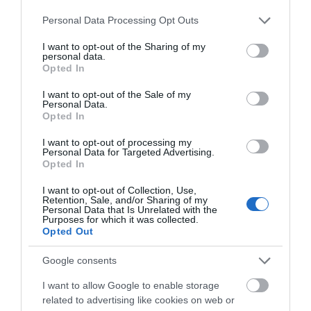
10.08.2026 | 13:20
Please note that this website/app uses one or more Google
Personal Data Processing Opt Outs
services and may gather and store information including but
not limited to your visit or usage behaviour. You may click to
I want to opt-out of the Sharing of my
personal data.
Πού θα γίνει το επόμενο πανηγύρι
grant or deny consent to Google and its third-party tags to
Opted In
στην Εύβοια με τη Μαρία Νομικού
use your data for below specified purposes in below Google
10.08.2026 | 13:00
consent section.
I want to opt-out of the Sale of my
Personal Data.
Opted In
e-ΕΦΚΑ και ΔΥΠΑ: Ποιοι θα
I want to opt-out of processing my
πάρουν λεφτά τις επόμενες
Personal Data for Targeted Advertising.
ημέρες
Opted In
10.08.2026 | 12:40
I want to opt-out of Collection, Use,
Retention, Sale, and/or Sharing of my
Κόκκινος συναγερμός για φωτιά
Personal Data that Is Unrelated with the
σήμερα στην Εύβοια – Προσοχή
Purposes for which it was collected.
Opted Out
10.08.2026 | 12:20
Google consents
Πέθανε κτηνοτρόφος μετά τη
I want to allow Google to enable storage
θανάτωση του κοπαδιού του
related to advertising like cookies on web or
10.08.2026 | 12:00