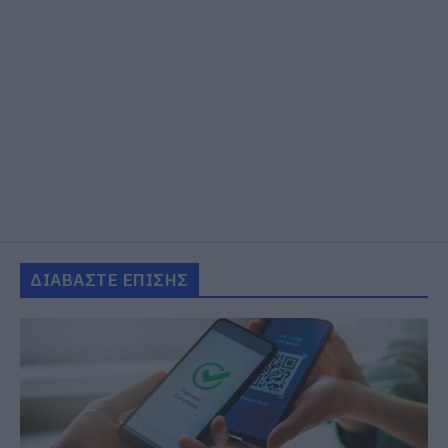
Εύβοια: Που έχει διακοπή
ρεύματος σήμερα Δευτέρα 10
Αυγούστου
10.08.2026 | 09:00
Μεγάλη φωτιά στον Κουβαρά
Αττικής: Ήχησε το 112, καίει
κοντά σε σπίτια
10.08.2026 | 08:40
ΔΙΑΒΑΣΤΕ ΕΠΙΣΗΣ