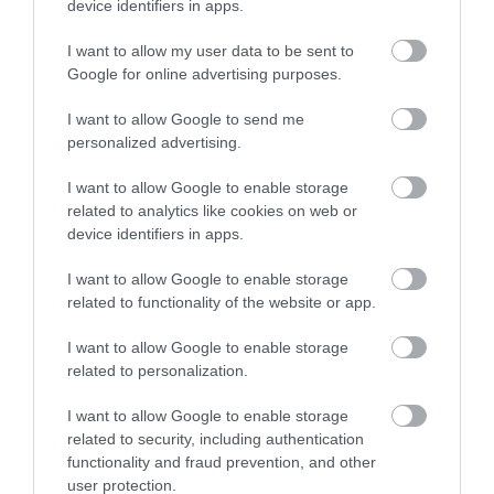
device identifiers in apps.
I want to allow my user data to be sent to
Αυτά τα σχολεία αναβαθμίζονται
Google for online advertising purposes.
στην Εύβοια – Τι έργα γίνονται –
Δείτε εικόνες
I want to allow Google to send me
10.08.2026 | 11:40
personalized advertising.
Όλες οι τελευταίες ειδήσεις
Αύγουστος στην Εύβοια: Τι θα
I want to allow Google to enable storage
γίνει αύριο στα σοκάκια αυτού
related to analytics like cookies on web or
χωριού
device identifiers in apps.
ΠΕΡΙΣΣΟΤΕΡΑ ΑΠΟ ΑΓΓΕΛΙΕΣ
10.08.2026 | 11:20
I want to allow Google to enable storage
Η Λίμνη Ευβοίας γίνεται σημείο
related to functionality of the website or app.
συνάντησης των γεύσεων της
Στερεάς Ελλάδας
I want to allow Google to enable storage
10.08.2026 | 11:00
related to personalization.
I want to allow Google to enable storage
Χαλκίδα: Γιατί φωτίστηκε στα
μωβ- ροζ το δημαρχείο στην
related to security, including authentication
παραλία
functionality and fraud prevention, and other
user protection.
10.08.2026 | 10:40