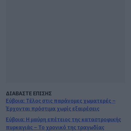
ΔΙΑΒΑΣΤΕ ΕΠΙΣΗΣ
Εύβοια: Τέλος στις παράνομες χωματερές –
Έρχονται πρόστιμα χωρίς εξαιρέσεις
Εύβοια: Η μαύρη επέτειος της καταστροφικής
πυρκαγιάς – Το χρονικό της τραγωδίας