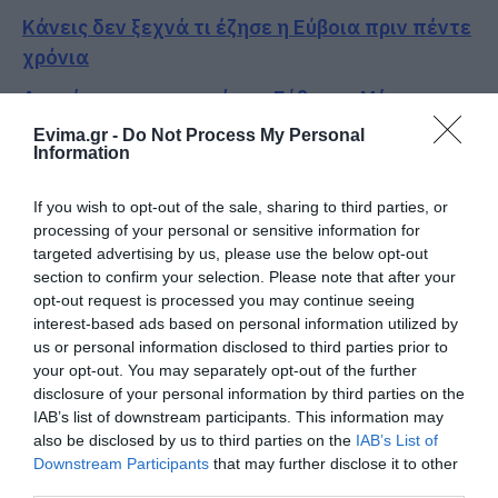
Κάνεις δεν ξεχνά τι έζησε η Εύβοια πριν πέντε
χρόνια
Αγανάκτηση σε χωριό της Εύβοιας: Μένουν
κάθε μέρα χωρίς νερό – Σοβαρή καταγγελία
Evima.gr -
Do Not Process My Personal
Information
Ακολουθήστε το evima.gr στο
Google News
If you wish to opt-out of the sale, sharing to third parties, or
processing of your personal or sensitive information for
Διαβάστε όλες τις
ειδήσεις για την Εύβοια
targeted advertising by us, please use the below opt-out
section to confirm your selection. Please note that after your
Διαβάστε όλες τις
τελευταίες ειδήσεις
για την
opt-out request is processed you may continue seeing
Ελλάδα
και τον
Κόσμο
στο
evima.gr
interest-based ads based on personal information utilized by
us or personal information disclosed to third parties prior to
TAGS:
ΕΙΔΗΣΕΙΣ
ΕΙΔΗΣΕΙΣ ΣΗΜΕΡΑ
ΜΙΣΘΟΙ
your opt-out. You may separately opt-out of the further
ΝΕΑ
ΠΡΟΣΛΗΨΕΙΣ
disclosure of your personal information by third parties on the
IAB’s list of downstream participants. This information may
ΡΟΗ ΕΙΔΗΣΕΩΝ
also be disclosed by us to third parties on the
IAB’s List of
Downstream Participants
that may further disclose it to other
Προσοχή στις μεταφορές με IRIS:
third parties.
Δείτε τι ανακοινώθηκε σήμερα