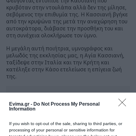
Φεύγοντας εντόπισε την Κασσιανή που
κρυβόταν στην ντουλάπα αλλά δεν της μίλησε,
σεβόμενος την επιθυμία της. Η Κασσιανή βγήκε
από την κρυψώνα της μετά την αναχώρηση του
αυτοκράτορα, διάβασε την προσθήκη του και
στη συνέχεια ολοκλήρωσε τον ύμνο.
Η μεγάλη αυτή ποιήτρια, υμνογράφος και
μελωδός της εκκλησίας μας, η Αγία Κασσιανή,
ταξίδεψε στην Ιταλία και την Κρήτη και
κατέληξε στην Κάσο ετελείωσε η επίγεια ζωή
της.
Evima.gr -
Do Not Process My Personal
Information
If you wish to opt-out of the sale, sharing to third parties, or
processing of your personal or sensitive information for