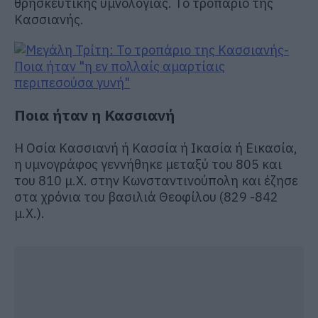
θρησκευτικής υμνολογίας. Το τροπάριο της
Κασσιανής.
Ποια ήταν η Κασσιανή
Η Οσία Κασσιανή ή Κασσία ή Ικασία ή Εικασία,
η υμνογράφος γεννήθηκε μεταξύ του 805 και
του 810 μ.Χ. στην Κωνσταντινούπολη και έζησε
στα χρόνια του βασιλιά Θεοφίλου (829 -842
μ.Χ.).