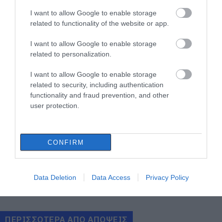
I want to allow Google to enable storage
06.08.2026 | 22:04
related to functionality of the website or app.
Εύβοια: Με κατάνυξη και πλήθος
κόσμου η μεγάλη γιορτή στους
I want to allow Google to enable storage
Ωρεούς – Παρών ο Θανάσης
related to personalization.
Ζεμπίλης
06.08.2026 | 22:00
I want to allow Google to enable storage
related to security, including authentication
Συντάξεις Σεπτεμβρίου 2026:
functionality and fraud prevention, and other
Πότε πληρώνονται οι δικαιούχοι –
user protection.
Οι ημερομηνίες του e-ΕΦΚΑ
06.08.2026 | 21:40
CONFIRM
Σοκ στην Εύβοια με την κοπέλα
που έπεσε από την γέφυρα: Τα
νεότερα για την υγεία της
06.08.2026 | 21:20
Data Deletion
Data Access
Privacy Policy
Όλες οι τελευταίες ειδήσεις
Νεότερα για τη Φωτιά στη Σκύρο:
Κινδύνευσε κτηνοτροφική μονάδα
– Νέο βίντεο
ΠΕΡΙΣΣΟΤΕΡΑ ΑΠΟ ΑΠΟΨΕΙΣ