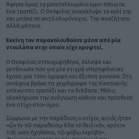
Άφησε όμως το μισοτελειωμένο ύμνο πάνω σε
ένα τραπέζι. Ο Θεόφιλος ανακάλυψε το κελί της
και μπήκε σε αυτό ολομόναχος. Την αναζήτησε
αλλά μάταια.
Εκείνη τον παρακολουθούσε μέσα από μία
ντουλάπα στην οποία είχε κρυφτεί.
Ο Θεόφιλος στενοχωρήθηκε, έκλαψε και
μετάνιωσε που για μία στιγμή υπερηφάνειας
έχασε μία τόσο όμορφη και έξυπνη γυναίκα. Στη
συνέχεια βρήκε τα χειρόγραφα της Κασσιανής
επάνω στο τραπέζι και τα διάβασε. Μόλις
ολοκλήρωσε την ανάγνωση κάθισε και πρόσθεσε
ένα στίχο στον ύμνο.
Σύμφωνα με την παράδοση ο στίχος αυτός ήταν
«ὧν ἐν τῷ παραδείσῳ Εὔα τὸ δειλινόν, κρότον
τοῖς ὠσὶν ἠχηθεῖσα, τῷ φόβῳ ἐκρύβη».