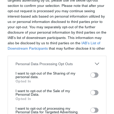
targeted advertising by us, please use the below opt-out
section to confirm your selection. Please note that after your
opt-out request is processed you may continue seeing
interest-based ads based on personal information utilized by
us or personal information disclosed to third parties prior to
your opt-out. You may separately opt-out of the further
disclosure of your personal information by third parties on the
IAB’s list of downstream participants. This information may
also be disclosed by us to third parties on the
IAB’s List of
Downstream Participants
that may further disclose it to other
third parties.
Please note that this website/app uses one or more Google
Personal Data Processing Opt Outs
services and may gather and store information including but
not limited to your visit or usage behaviour. You may click to
I want to opt-out of the Sharing of my
personal data.
grant or deny consent to Google and its third-party tags to
Opted In
use your data for below specified purposes in below Google
consent section.
I want to opt-out of the Sale of my
Personal Data.
Opted In
Ακολουθήστε το evima.gr στο
Google News
I want to opt-out of processing my
Personal Data for Targeted Advertising.