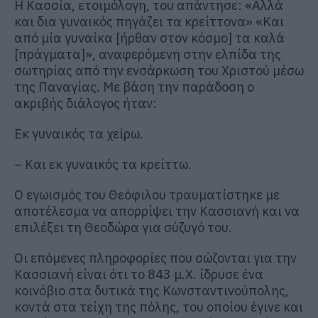
Η Κασσία, ετοιμόλογη, του απάντησε: «Αλλά
και δια γυναικός πηγάζει τα κρείττονα» «Και
από μία γυναίκα [ήρθαν στον κόσμο] τα καλά
[πράγματα]», αναφερόμενη στην ελπίδα της
σωτηρίας από την ενσάρκωση του Χριστού μέσω
της Παναγίας. Με βάση την παράδοση ο
ακριβής διάλογος ήταν:
Εκ γυναικός τα χείρω.
– Kαι εκ γυναικός τα κρείττω.
Ο εγωισμός του Θεόφιλου τραυματίστηκε με
αποτέλεσμα να απορρίψει την Κασσιανή και να
επιλέξει τη Θεοδώρα για σύζυγό του.
Οι επόμενες πληροφορίες που σώζονται για την
Κασσιανή είναι ότι το 843 μ.Χ. ίδρυσε ένα
κοινόβιο στα δυτικά της Κωνσταντινούπολης,
κοντά στα τείχη της πόλης, του οποίου έγινε και