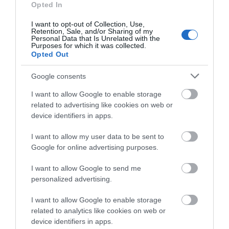
Διαβάστε όλες τις
ειδήσεις για την Εύβοια
Opted In
I want to opt-out of Collection, Use,
Διαβάστε όλες τις
τελευταίες ειδήσεις
για την
Retention, Sale, and/or Sharing of my
Ελλάδα
και τον
Κόσμο
στο
evima.gr
Personal Data that Is Unrelated with the
Purposes for which it was collected.
Opted Out
TAGS:
ΜΕΓΑΛΗ ΤΡΙΤΗ
ΤΡΟΠΑΡΙΟ ΚΑΣΙΑΝΗΣ
Google consents
ΡΟΗ ΕΙΔΗΣΕΩΝ
I want to allow Google to enable storage
Φωτιά στη Σκύρο: Χωρίς ενεργό
related to advertising like cookies on web or
μέτωπο – Παραμένουν ισχυρές
device identifiers in apps.
δυνάμεις της Πυροσβεστικής
07.08.2026 | 00:10
I want to allow my user data to be sent to
Google for online advertising purposes.
Συνελήφθη 63χρονη για τη φωτιά
στη Σκύρο
I want to allow Google to send me
personalized advertising.
06.08.2026 | 23:15
I want to allow Google to enable storage
Φωτιά στη Σκύρο: Δύσκολη νύχτα
related to analytics like cookies on web or
για την Καλαμίτσα – Νέες εικόνες
device identifiers in apps.
και βίντεο